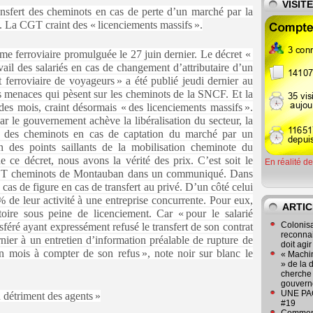
VISIT
ransfert des cheminots en cas de perte d’un marché par la
. La CGT craint des « licenciements massifs ».
orme ferroviaire promulguée le 27 juin dernier. Le décret «
ravail des salariés en cas de changement d’attributaire d’un
t ferroviaire de voyageurs » a été publié jeudi dernier au
les menaces qui pèsent sur les cheminots de la SNCF. Et la
des mois, craint désormais « des licenciements massifs ».
par le gouvernement achève la libéralisation du secteur, la
rt des cheminots en cas de captation du marché par un
un des points saillants de la mobilisation cheminote du
e ce décret, nous avons la vérité des prix. C’est soit le
En réalité d
a CGT cheminots de Montauban dans un communiqué. Dans
ux cas de figure en cas de transfert au privé. D’un côté celui
 de leur activité à une entreprise concurrente. Pour eux,
ARTIC
atoire sous peine de licenciement. Car « pour le salarié
Colonisa
sféré ayant expressément refusé le transfert de son contrat
reconnai
nier à un entretien d’information préalable de rupture de
doit agi
un mois à compter de son refus », note noir sur blanc le
« Machin
» de la 
cherche 
gouver
UNE PAGE
u détriment des agents »
#19