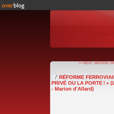
<< VŒUX : MACRON, DRO
RÉFORME FERROVIAIR
PRIVÉ OU LA PORTE ! » (
- Marion d’Allard)