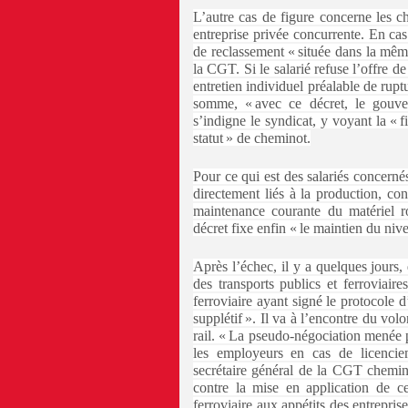
L’autre cas de figure concerne les c
entreprise privée concurrente. En cas 
de reclassement « située dans la même 
la CGT. Si le salarié refuse l’offre d
entretien individuel préalable de rupt
somme, « avec ce décret, le gouve
s’indigne le syndicat, y voyant la « f
statut » de cheminot.
Pour ce qui est des salariés concernés 
directement liés à la production, co
maintenance courante du matériel ro
décret fixe enfin « le maintien du nive
Après l’échec, il y a quelques jours,
des transports publics et ferroviair
ferroviaire ayant signé le protocole 
supplétif ». Il va à l’encontre du vol
rail. « La pseudo-négociation menée p
les employeurs en cas de licencie
secrétaire général de la CGT chemino
contre la mise en application de ce
ferroviaire aux appétits des entrepris