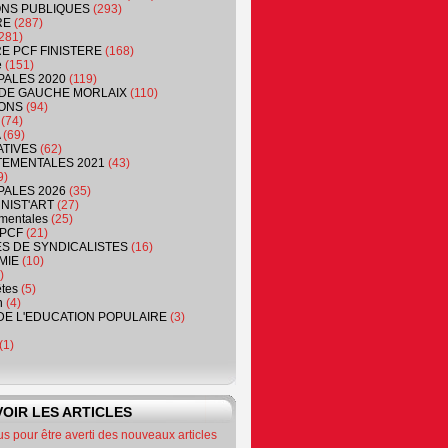
NS PUBLIQUES
(293)
RE
(287)
281)
RE PCF FINISTERE
(168)
e
(151)
PALES 2020
(119)
DE GAUCHE MORLAIX
(110)
ONS
(94)
(74)
(69)
ATIVES
(62)
EMENTALES 2021
(43)
9)
PALES 2026
(35)
NIST'ART
(27)
mentales
(25)
PCF
(21)
S DE SYNDICALISTES
(16)
MIE
(10)
)
êtes
(5)
n
(4)
DE L'EDUCATION POPULAIRE
(3)
(1)
OIR LES ARTICLES
 pour être averti des nouveaux articles