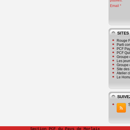
publiés.
Email
SITES
Rouge F
Parti co
PCF Pay
PCF Qu
Groupe 
Les jeu
Groupe 
Site de
Atelier 
Le Homa
SUIVE
Section PCF du Pays de Morlaix