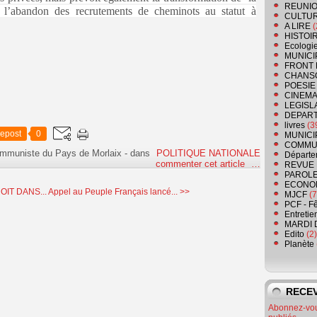
REUNIO
l’abandon des recrutements de cheminots au statut à
CULTU
A LIRE
(
HISTOI
Ecologi
MUNICI
FRONT 
CHANS
POESIE
CINEMA
LEGISL
DEPART
livres
(3
epost
0
MUNICI
COMMU
ommuniste du Pays de Morlaix
-
dans
POLITIQUE NATIONALE
Départe
commenter cet article
…
REVUE 
PAROLE
ECONO
IT DANS...
Appel au Peuple Français lancé... >>
MJCF
(7
PCF - F
Entretie
MARDI 
Edito
(2)
Planète
RECEV
Abonnez-vous