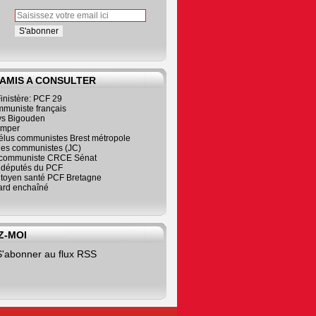
 AMIS A CONSULTER
inistère: PCF 29
mmuniste français
s Bigouden
imper
élus communistes Brest métropole
nes communistes (JC)
communiste CRCE Sénat
s députés du PCF
citoyen santé PCF Bretagne
rd enchaîné
Z-MOI
S'abonner au flux RSS