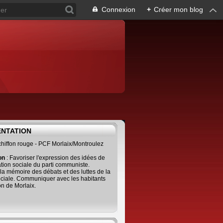
Connexion
+
Créer mon blog
ENTATION
 chiffon rouge - PCF Morlaix/Montroulez
ion
: Favoriser l'expression des idées de
tion sociale du parti communiste.
 la mémoire des débats et des luttes de la
ciale. Communiquer avec les habitants
on de Morlaix.