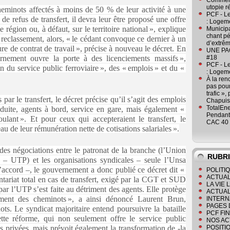
Comment
utopie r
heminots affectés à moins de 50 % de leur activité à une
PCF - L
de refus de transfert, il devra leur être proposé une offre
: Logeme
région ou, à défaut, sur le territoire national », explique
Municipa
chant pé
e reclassement, alors, « le cédant convoque ce dernier à un
d’extrêm
ure de contrat de travail », précise à nouveau le décret. En
UNE PAGE
rnement ouvre la porte à des licenciements massifs »,
#18
PCF - L
in du service public ferroviaire », des « emplois » et du «
: Logeme
À la ren
pas pour
trafic »
par le transfert, le décret précise qu’il s’agit des emplois
Chapuis
TotalEn
nduite, agents à bord, service en gare, mais également «
Pendant 
ulant ». Et pour ceux qui accepteraient le transfert, le
CAC 40 
au de leur rémunération nette de cotisations salariales ».
 des négociations entre le patronat de la branche (l’Union
RUBR
es – UTP) et les organisations syndicales – seule l’Unsa
d’accord –, le gouvernement a donc publié ce décret dit «
POLITI
ACTUAL
ontariat total en cas de transfert, exigé par la CGT et SUD
LA VIE
ar l’UTP s’est faite au détriment des agents. Elle protège
ACTUAL
ment des cheminots », a ainsi dénoncé Laurent Brun,
INTERN
PAGES 
ts. Le syndicat majoritaire entend poursuivre la bataille
PCF FI
tte réforme, qui non seulement offre le service public
NOS AC
es privées, mais prévoit également la transformation de -la
POSITI