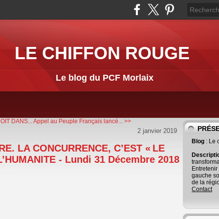
LE CHIFFON ROUGE
Le blog du PCF Morlaix
IT DANS...
Appel au Peuple Français lancé... >>
PRÉS
2 janvier 2019
Blog
: Le
E. LA CONCURRENCE, C’EST « LE
Descript
L’HUMANITE - Lundi 31 Décembre 2018
transforma
Entretenir
gauche so
de la régi
Contact