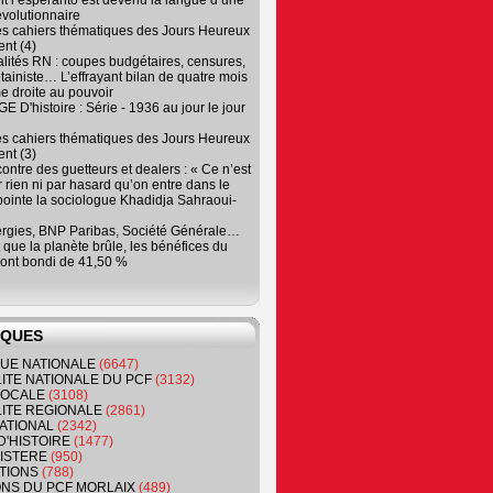
 l’espéranto est devenu la langue d’une
évolutionnaire
es cahiers thématiques des Jours Heureux
nt (4)
lités RN : coupes budgétaires, censures,
tainiste… L’effrayant bilan de quatre mois
e droite au pouvoir
 D'histoire : Série - 1936 au jour le jour
es cahiers thématiques des Jours Heureux
nt (3)
contre des guetteurs et dealers : « Ce n’est
 rien ni par hasard qu’on entre dans le
, pointe la sociologue Khadidja Sahraoui-
ergies, BNP Paribas, Société Générale…
que la planète brûle, les bénéfices du
ont bondi de 41,50 %
IQUES
QUE NATIONALE
(6647)
ITE NATIONALE DU PCF
(3132)
 LOCALE
(3108)
ITE REGIONALE
(2861)
ATIONAL
(2342)
D'HISTOIRE
(1477)
NISTERE
(950)
TIONS
(788)
ONS DU PCF MORLAIX
(489)