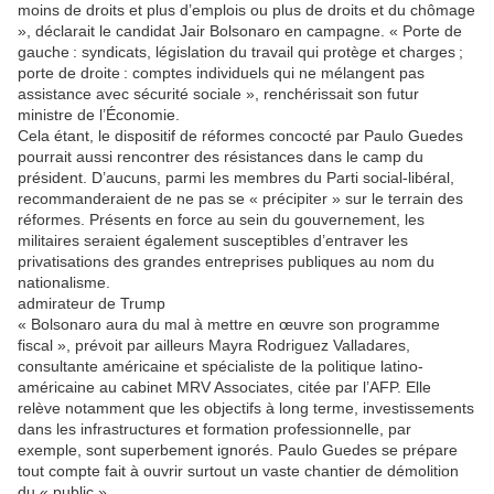
moins de droits et plus d’emplois ou plus de droits et du chômage
», déclarait le candidat Jair Bolsonaro en campagne. « Porte de
gauche : syndicats, législation du travail qui protège et charges ;
porte de droite : comptes individuels qui ne mélangent pas
assistance avec sécurité sociale », renchérissait son futur
ministre de l’Économie.
Cela étant, le dispositif de réformes concocté par Paulo Guedes
pourrait aussi rencontrer des résistances dans le camp du
président. D’aucuns, parmi les membres du Parti social-libéral,
recommanderaient de ne pas se « précipiter » sur le terrain des
réformes. Présents en force au sein du gouvernement, les
militaires seraient également susceptibles d’entraver les
privatisations des grandes entreprises publiques au nom du
nationalisme.
admirateur de Trump
« Bolsonaro aura du mal à mettre en œuvre son programme
fiscal », prévoit par ailleurs Mayra Rodriguez Valladares,
consultante américaine et spécialiste de la politique latino-
américaine au cabinet MRV Associates, citée par l’AFP. Elle
relève notamment que les objectifs à long terme, investissements
dans les infra­structures et formation professionnelle, par
exemple, sont superbement ignorés. Paulo Guedes se prépare
tout compte fait à ouvrir surtout un vaste chantier de démolition
du « public ».