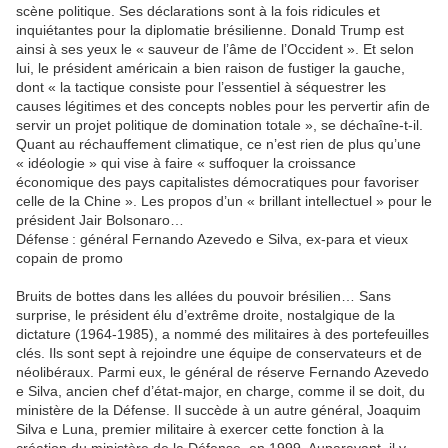
scène politique. Ses déclarations sont à la fois ridicules et
inquiétantes pour la diplomatie brésilienne. Donald Trump est
ainsi à ses yeux le « sauveur de l’âme de l’Occident ». Et selon
lui, le président américain a bien raison de fustiger la gauche,
dont « la tactique consiste pour l’essentiel à séquestrer les
causes légitimes et des concepts nobles pour les pervertir afin de
servir un projet politique de domination totale », se déchaîne-t-il.
Quant au réchauffement climatique, ce n’est rien de plus qu’une
« idéologie » qui vise à faire « suffoquer la croissance
économique des pays capitalistes démocratiques pour favoriser
celle de la Chine ». Les propos d’un « brillant intellectuel » pour le
président Jair Bolsonaro…
Défense : général Fernando Azevedo e Silva, ex-para et vieux
copain de promo
Bruits de bottes dans les allées du pouvoir brésilien… Sans
surprise, le président élu d’extrême droite, nostalgique de la
dictature (1964-1985), a nommé des militaires à des portefeuilles
clés. Ils sont sept à rejoindre une équipe de conservateurs et de
néolibéraux. Parmi eux, le général de réserve Fernando Azevedo
e Silva, ancien chef d’état-major, en charge, comme il se doit, du
ministère de la Défense. Il succède à un autre général, Joaquim
Silva e Luna, premier militaire à exercer cette fonction à la
création du ministère de la Défense, en 1999. Auparavant, il y