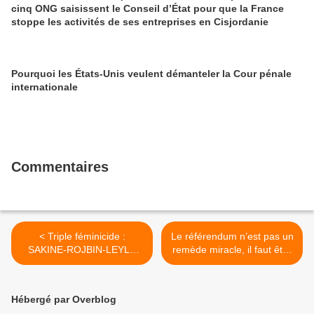
cinq ONG saisissent le Conseil d’État pour que la France
stoppe les activités de ses entreprises en Cisjordanie
Pourquoi les États-Unis veulent démanteler la Cour pénale
internationale
Commentaires
< Triple féminicide :
Le référendum n’est pas un
SAKINE-ROJBIN-LEYLA
remède miracle, il faut être
assassinées en 2013 à
très prudent - Cécile
Paris L’impunité doit cesser
Cukierman, porte-parole du
! - Manifestation le 12
PCF (L'Humanité, 3 janvier
Hébergé par Overblog
janvier
2018) >