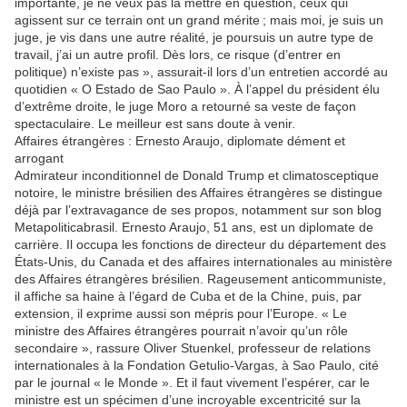
importante, je ne veux pas la mettre en question, ceux qui
agissent sur ce terrain ont un grand mérite ; mais moi, je suis un
juge, je vis dans une autre réalité, je poursuis un autre type de
travail, j’ai un autre profil. Dès lors, ce risque (d’entrer en
politique) n’existe pas », assurait-il lors d’un entretien accordé au
quotidien « O Estado de Sao Paulo ». À l’appel du président élu
d’extrême droite, le juge Moro a retourné sa veste de façon
spectaculaire. Le meilleur est sans doute à venir.
Affaires étrangères : Ernesto Araujo, diplomate dément et
arrogant
Admirateur inconditionnel de Donald Trump et climato­sceptique
notoire, le ministre brésilien des Affaires étrangères se distingue
déjà par l’extravagance de ses propos, notamment sur son blog
Metapoliticabrasil. Ernesto Araujo, 51 ans, est un diplomate de
carrière. Il occupa les fonctions de directeur du département des
États-Unis, du Canada et des affaires internationales au ministère
des Affaires étrangères brésilien. Rageusement anticommuniste,
il affiche sa haine à l’égard de Cuba et de la Chine, puis, par
extension, il exprime aussi son mépris pour l’Europe. « Le
ministre des Affaires étrangères pourrait n’avoir qu’un rôle
secondaire », rassure Oliver Stuenkel, professeur de relations
internationales à la Fondation Getulio-Vargas, à Sao Paulo, cité
par le journal « le Monde ». Et il faut vivement l’espérer, car le
ministre est un spécimen d’une incroyable excentricité sur la