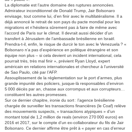
La diplomatie est l’autre domaine des ruptures annoncées.
Admirateur inconditionnel de Donald Trump, Jair Bolsonaro
envisage, tout comme lui, d’en finir avec le multilatéralisme. Il a
déjà annoncé le retrait de son pays du pacte mondial pour les
migrations et n’hésitera sûrement pas à faire de même avec
l’accord de Paris sur le climat. Il devrait aussi décider d’un
transfert à Jérusalem de l’ambassade brésilienne en Israël.
Prendra-t-il, enfin, le risque de durcir le ton avec le Venezuela ? «
Bolsonaro n’a pas d’expérience en politique étrangère et son
équipe non plus – si cela devient un incident international, cela
pourrait très, très mal finir », prévient Ryan Lloyd, expert
américain en relations internationales et chercheur à l’université
de Sao Paulo, cité par l’AFP.
Assouplissement de la réglementation sur le port d’armes, plus
grande impunité des policiers, jusque-là responsables d’environ
5 000 décès par an, chasse aux corrompus et aux corrupteurs…
constituent les autres promesses.
Sur ce dernier chapitre, ironie du sort : l’agence brésilienne
chargée de surveiller les transactions financières (le Coaf) relève
des mouvements suspects, « transactions atypiques » d’un
montant total de 1,2 million de reals (environ 270 000 euros) en
2016 et 2017, sur le compte d’un ex-collaborateur du fils de Jair
Bolsonaro. Ce dernier affirme être prêt à « payer en cas d’erreur