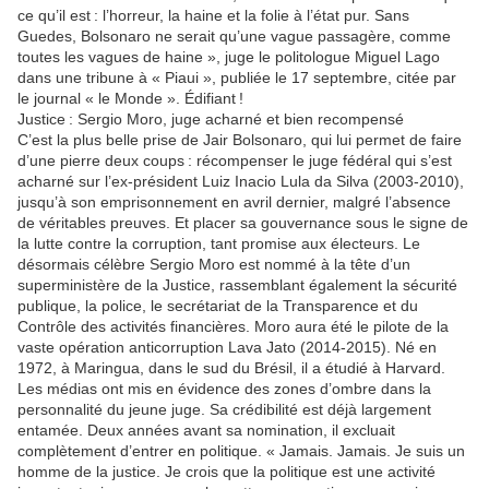
ce qu’il est : l’horreur, la haine et la folie à l’état pur. Sans
Guedes, Bolsonaro ne serait qu’une vague passagère, comme
toutes les vagues de haine », juge le politologue Miguel Lago
dans une tribune à « Piaui », publiée le 17 septembre, citée par
le journal « le Monde ». Édifiant !
Justice : Sergio Moro, juge acharné et bien recompensé
C’est la plus belle prise de Jair Bolsonaro, qui lui permet de faire
d’une pierre deux coups : récompenser le juge fédéral qui s’est
acharné sur l’ex-président Luiz Inacio Lula da Silva (2003-2010),
jusqu’à son emprisonnement en avril dernier, malgré l’absence
de véritables preuves. Et placer sa gouvernance sous le signe de
la lutte contre la corruption, tant promise aux électeurs. Le
désormais célèbre Sergio Moro est nommé à la tête d’un
superministère de la Justice, rassemblant également la sécurité
publique, la police, le secrétariat de la Transparence et du
Contrôle des activités financières. Moro aura été le pilote de la
vaste opération anticorruption Lava Jato (2014-2015). Né en
1972, à Maringua, dans le sud du Brésil, il a étudié à Harvard.
Les médias ont mis en évidence des zones d’ombre dans la
personnalité du jeune juge. Sa crédibilité est déjà largement
entamée. Deux années avant sa nomination, il excluait
complètement d’entrer en politique. « Jamais. Jamais. Je suis un
homme de la justice. Je crois que la politique est une activité