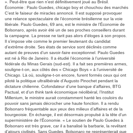
». Peut-être que rien n’est définitivement joué au Brésil.
Économie : Paulo Guedes, chicago boy et chouchou des marchés
C’est le faiseur de miracles annoncé. Il est supposé provoquer
une relance spectaculaire de l’économie brésilienne sur la voie
libérale. Paulo Guedes, 69 ans, est le ministre de l’Économie de
Bolsonaro, après avoir été un de ses proches conseillers durant
la campagne. La presse ne tarit pas alors d’éloges à son propos.
Il s’impose vite comme le premier lieutenant du candidat
d’extrême droite. Ses états de service sont déclinés comme
autant de preuves d’un savoir-faire exceptionnel. Paulo Guedes
est né à Rio de Janeiro. Il a étudié l’économie à l’université
fédérale du Minas Gerais (sud-est). Il a fait ses premières armes,
souligne-t-on, aux côtés des « Chicago Boys » à l’université de
Chicago. Là où, souligne-t-on encore, furent formés ceux qui ont
piloté la politique ultralibérale d’Augusto Pinochet pendant la
dictature chilienne. Cofondateur d’une banque d’affaires, BTG
Pactual, et d’un think tank économique néolibéral, l’Institut
Millenium, le ministre aurait constamment hanté les couloirs du
pouvoir sans jamais décrocher une haute fonction. Il a rendu
Bolsonaro fréquentable aux yeux des milieux d’affaires et de la
bourgeoisie. En échange, il est désormais propulsé à la tête d’un
superministère de l’Économie. « Le soutien de Paulo Guedes à
Bolsonaro est très grave, car il a banalisé la barbarie, la revêtant
d’atours civilisés. Sans Guedes, Bolsonaro ne représenterait que