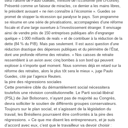
sera l’œuvre de Paulo Guedes, ministre de l’Économie (lire ci-contre).
Présenté comme un faiseur de miracles, ce dernier a les mains libres,
le président avouant « ne rien connaître à l’économie ». Guedes se
promet de stopper la récession qui paralyse le pays. Son programme
se résume en une série de privatisations, accompagnées d’une réforme
fiscale et d’une large ouverture à l’investissement étranger. Il envisage
ainsi de vendre près de 150 entreprises publiques afin d’engranger
quelque « 1 000 milliards de reals » et de contribuer à la réduction de la
dette (84 % du PIB). Mais pas seulement. Il est aussi question d’une
réduction drastique des dépenses publiques et du périmètre de l’État,
dont une profonde réforme des retraites. « Nos caisses de retraite
ressemblent à un avion avec cinq bombes à son bord qui peuvent
exploser à n’importe quel moment. Nous sommes déjà en retard sur la
réforme des retraites, alors le plus tôt sera le mieux », juge Paulo
Guedes, cité par l’agence Reuters.
la pire des régressions sociales
Cette première cible du démantèlement social nécessitera
toutefois une révision constitutionnelle. Le Parti social-libéral
(PSL) de Jair Bolsonaro, n’ayant pas de majorité au Congrès,
devra solliciter le soutien de différents groupes conservateurs.
Toujours sur le plan social, et s’agissant de la législation du
travail, les Brésiliens pourraient être confrontés à la pire des
régressions. « Ce que me disent les entrepreneurs, et je suis
d’accord avec eux, c’est que le travailleur va devoir choisir :