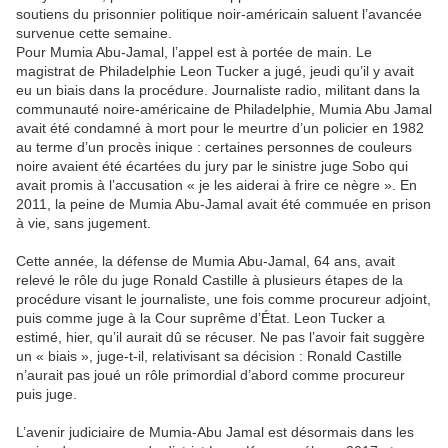
soutiens du prisonnier politique noir-américain saluent l’avancée
survenue cette semaine.
Pour Mumia Abu-Jamal, l’appel est à portée de main. Le
magistrat de Philadelphie Leon Tucker a jugé, jeudi qu’il y avait
eu un biais dans la procédure. Journaliste radio, militant dans la
communauté noire-américaine de Philadelphie, Mumia Abu Jamal
avait été condamné à mort pour le meurtre d’un policier en 1982
au terme d’un procès inique : certaines personnes de couleurs
noire avaient été écartées du jury par le sinistre juge Sobo qui
avait promis à l’accusation « je les aiderai à frire ce nègre ». En
2011, la peine de Mumia Abu-Jamal avait été commuée en prison
à vie, sans jugement.
Cette année, la défense de Mumia Abu-Jamal, 64 ans, avait
relevé le rôle du juge Ronald Castille à plusieurs étapes de la
procédure visant le journaliste, une fois comme procureur adjoint,
puis comme juge à la Cour suprême d’État. Leon Tucker a
estimé, hier, qu’il aurait dû se récuser. Ne pas l’avoir fait suggère
un « biais », juge-t-il, relativisant sa décision : Ronald Castille
n’aurait pas joué un rôle primordial d’abord comme procureur
puis juge.
L’avenir judiciaire de Mumia-Abu Jamal est désormais dans les