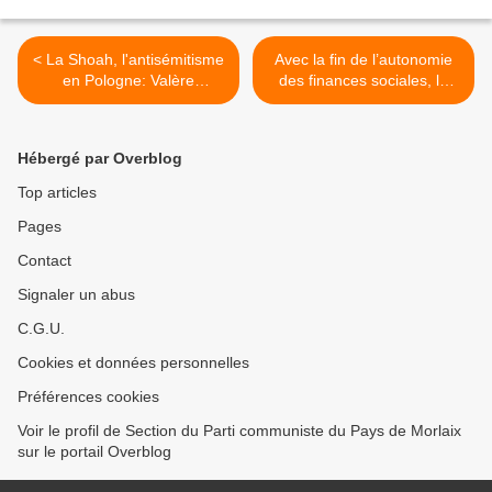
< La Shoah, l'antisémitisme
Avec la fin de l’autonomie
en Pologne: Valère
des finances sociales, la
Staraselki sera l'invité des
sécu soumise à l’austérité
Amis de l'Humanité pour
budgétaire générale
une conférence à Brest le
(groupe communiste,
Hébergé par Overblog
mercredi 14 novembre à
républicain, citoyen,
19h, à la Petite librairie rue
écologiste au Sénat) >
Top articles
Danton
Pages
Contact
Signaler un abus
C.G.U.
Cookies et données personnelles
Préférences cookies
Voir le profil de Section du Parti communiste du Pays de Morlaix
sur le portail Overblog