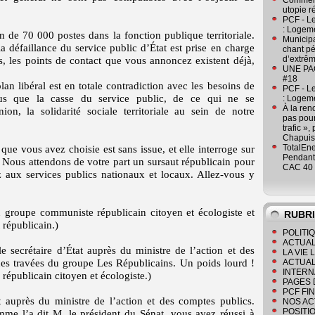
Comment
utopie r
PCF - L
: Logeme
 de 70 000 postes dans la fonction publique territoriale.
Municipa
a défaillance du service public d’État est prise en charge
chant pé
d’extrêm
urs, les points de contact que vous annoncez existent déjà,
UNE PAGE
#18
lan libéral est en totale contradiction avec les besoins de
PCF - L
ous que la casse du service public, de ce qui ne se
: Logeme
À la ren
ion, la solidarité sociale territoriale au sein de notre
pas pour
trafic »
Chapuis
TotalEn
que vous avez choisie est sans issue, et elle interroge sur
Pendant 
. Nous attendons de votre part un sursaut républicain pour
CAC 40 
 aux services publics nationaux et locaux. Allez-vous y
u groupe communiste républicain citoyen et écologiste et
RUBR
 républicain.)
POLITI
ACTUAL
e secrétaire d’État auprès du ministre de l’action et des
LA VIE
des travées du groupe Les Républicains. Un poids lourd !
ACTUAL
INTERN
républicain citoyen et écologiste.)
PAGES 
PCF FI
t auprès du ministre de l’action et des comptes publics.
NOS AC
POSITI
e l’a dit M. le président du Sénat, vous avez réussi à