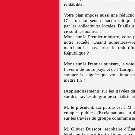
rentabilité.
Votre plan impose aussi une réduction
C’est un non-sens : chacun sait que l
par les collectivités locales. D’aille
ce sont les mairies !
Monsieur le Premier ministre, votre p
notre société. Quand admettrez-v
marchandise pas, brise le trait d’un
République ?
Monsieur le Premier ministre, la voie 
l’avenir de notre pays et de l’Europe
stopper la saignée que vous imposez
mettre fin ?
(Applaudissements sur les travées d
sur des travées du groupe socialiste et
M. le président. La parole est à M. l
comptes publics. (Exclamations sur 
sur les travées du groupe communiste 
M. Olivier Dussopt, secrétaire d’Éta
Madame la sénatrice Cukierman, comm