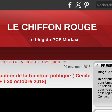
LE CHIFFON ROUGE
Le blog du PCF Morlaix
ITORIALES....
Street art: 112 - Guy Denning... >>
PRÉS
20 novembre 2018
Blog
: Le
uction de la fonction publique ( Cécile
Descript
 / 30 octobre 2018)
transforma
Entretenir
gauche so
de la régi
Contact