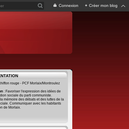
Connexion
+
Créer mon blog
ENTATION
 chiffon rouge - PCF Morlaix/Montroulez
ion
: Favoriser l'expression des idées de
tion sociale du parti communiste.
 la mémoire des débats et des luttes de la
ciale. Communiquer avec les habitants
on de Morlaix.