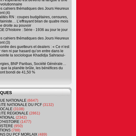
 l’espéranto est devenu la langue d’une
évolutionnaire
es cahiers thématiques des Jours Heureux
nt (4)
lités RN : coupes budgétaires, censures,
tainiste… L’effrayant bilan de quatre mois
e droite au pouvoir
 D'histoire : Série - 1936 au jour le jour
es cahiers thématiques des Jours Heureux
nt (3)
contre des guetteurs et dealers : « Ce n’est
 rien ni par hasard qu’on entre dans le
, pointe la sociologue Khadidja Sahraoui-
ergies, BNP Paribas, Société Générale…
que la planète brûle, les bénéfices du
ont bondi de 41,50 %
IQUES
QUE NATIONALE
(6647)
ITE NATIONALE DU PCF
(3132)
 LOCALE
(3108)
ITE REGIONALE
(2861)
ATIONAL
(2342)
D'HISTOIRE
(1477)
NISTERE
(950)
TIONS
(788)
ONS DU PCF MORLAIX
(489)