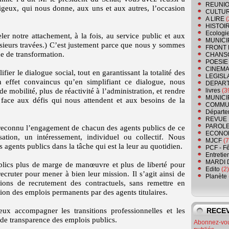
REUNIO
igeux, qui nous donne, aux uns et aux autres, l’occasion
CULTU
A LIRE
(
HISTOI
Ecologi
eler notre attachement, à la fois, au service public et aux
MUNICI
usieurs travées.) C’est justement parce que nous y sommes
FRONT 
e de transformation.
CHANS
POESIE
CINEMA
fier le dialogue social, tout en garantissant la totalité des
LEGISL
 effet convaincus qu’en simplifiant ce dialogue, nous
DEPART
 mobilité, plus de réactivité à l’administration, et rendre
livres
(3
MUNICI
e face aux défis qui nous attendent et aux besoins de la
COMMU
Départe
REVUE 
PAROLE
 reconnu l’engagement de chacun des agents publics de ce
ECONO
ation, un intéressement, individuel ou collectif. Nous
MJCF
(7
agents publics dans la tâche qui est la leur au quotidien.
PCF - F
Entretie
MARDI 
ics plus de marge de manœuvre et plus de liberté pour
Edito
(2)
recruter pour mener à bien leur mission. Il s’agit ainsi de
Planète
tions de recrutement des contractuels, sans remettre en
ion des emplois permanents par des agents titulaires.
ux accompagner les transitions professionnelles et les
RECEV
nde transparence des emplois publics.
Abonnez-vous