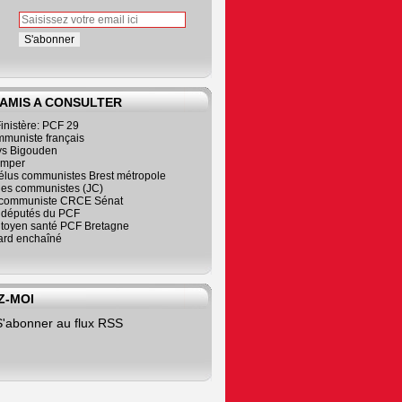
 AMIS A CONSULTER
inistère: PCF 29
mmuniste français
s Bigouden
imper
élus communistes Brest métropole
nes communistes (JC)
communiste CRCE Sénat
s députés du PCF
citoyen santé PCF Bretagne
rd enchaîné
Z-MOI
S'abonner au flux RSS