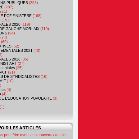
NS PUBLIQUES
(293)
RE
(287)
281)
RE PCF FINISTERE
(168)
e
(151)
PALES 2020
(119)
DE GAUCHE MORLAIX
(110)
ONS
(94)
(74)
(69)
ATIVES
(62)
EMENTALES 2021
(43)
9)
PALES 2026
(35)
NIST'ART
(27)
mentales
(25)
PCF
(21)
S DE SYNDICALISTES
(16)
MIE
(10)
)
êtes
(5)
n
(4)
DE L'EDUCATION POPULAIRE
(3)
(1)
OIR LES ARTICLES
 pour être averti des nouveaux articles