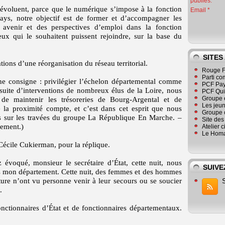
publiés.
s évoluent, parce que le numérique s’impose à la fonction
Email
ys, notre objectif est de former et d’accompagner les
n avenir et des perspectives d’emploi dans la fonction
eux qui le souhaitent puissent rejoindre, sur la base du
SITES
ons d’une réorganisation du réseau territorial.
Rouge F
Parti co
e consigne : privilégier l’échelon départemental comme
PCF Pay
suite d’interventions de nombreux élus de la Loire, nous
PCF Qu
Groupe 
de maintenir les trésoreries de Bourg-Argental et de
Les jeu
la proximité compte, et c’est dans cet esprit que nous
Groupe 
ts sur les travées du groupe La République En Marche. –
Site de
ement.)
Atelier 
Le Homa
Cécile Cukierman, pour la réplique.
voqué, monsieur le secrétaire d’État, cette nuit, nous
SUIVE
 mon département. Cette nuit, des femmes et des hommes
ture n’ont vu personne venir à leur secours ou se soucier
.
nctionnaires d’État et de fonctionnaires départementaux.