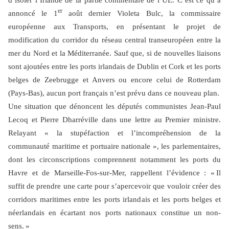
d’isoler l’Irlande de la partie continentale de l’UE. C’est ce qu’a
er
annon­cé le 1
août dernier Violeta Bulc, la com­missaire
européenne aux Transports, en présentant le projet de
modification du corridor du réseau central transeuropéen entre la
mer du Nord et la Méditerranée. Sauf que, si de nouvelles liaisons
sont ajoutées entre les ports irlandais de Dublin et Cork et les ports
belges de Zeebrugge et Anvers ou encore celui de Rotterdam
(Pays-Bas), aucun port français n’est prévu dans ce nouveau plan.
Une situation que dénoncent les députés communistes Jean-Paul
Lecoq et Pierre Dharréville dans une lettre au Premier ministre.
Relayant « la stupéfaction et l’in­compréhension de la
communauté mari­time et portuaire nationale », les parle­mentaires,
dont les circonscriptions com­prennent notamment les ports du
Havre et de Marseille-Fos-sur-Mer, rappellent l’évidence : « Il
suffit de prendre une carte pour s’apercevoir que vouloir créer des
corridors maritimes entre les ports irlandais et les ports belges et
néerlandais en écartant nos ports nationaux constitue un non-
sens. »