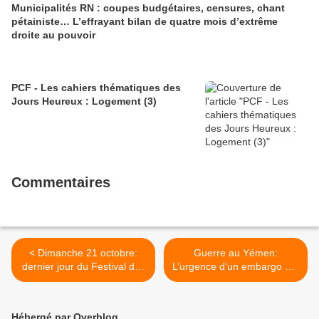
Municipalités RN : coupes budgétaires, censures, chant
pétainiste… L’effrayant bilan de quatre mois d’extrême
droite au pouvoir
PCF - Les cahiers thématiques des
Jours Heureux : Logement (3)
Commentaires
< Dimanche 21 octobre:
Guerre au Yémen:
dernier jour du Festival des
L’urgence d’un embargo sur
Autres Mondes et de
les armes (Pascal Torre,
l'exposition Zehra Dogan au
PCF) >
Roudour de St Martin des
Hébergé par Overblog