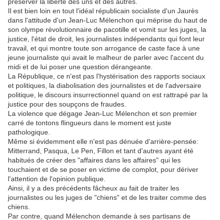
préserver la liberté des uns et des autres.
Il est bien loin en tout l'idéal républicain socialiste d'un Jaurès
dans l'attitude d'un Jean-Luc Mélenchon qui méprise du haut de
son olympe révolutionnaire de pacotille et vomit sur les juges, la
justice, l'état de droit, les journalistes indépendants qui font leur
travail, et qui montre toute son arrogance de caste face à une
jeune journaliste qui avait le malheur de parler avec l'accent du
midi et de lui poser une question dérangeante.
La République, ce n'est pas l'hystérisation des rapports sociaux
et politiques, la diabolisation des journalistes et de l'adversaire
politique, le discours insurrectionnel quand on est rattrapé par la
justice pour des soupçons de fraudes.
La violence que dégage Jean-Luc Mélenchon et son premier
carré de tontons flingueurs dans le moment est juste
pathologique.
Même si évidemment elle n'est pas dénuée d'arrière-pensée:
Mitterrand, Pasqua, Le Pen, Fillon et tant d'autres ayant été
habitués de créer des "affaires dans les affaires" qui les
touchaient et de se poser en victime de complot, pour dériver
l'attention de l'opinion publique.
Ainsi, il y a des précédents fâcheux au fait de traiter les
journalistes ou les juges de "chiens" et de les traiter comme des
chiens.
Par contre, quand Mélenchon demande à ses partisans de