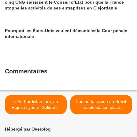
cinq ONG saisissent le Conseil d’État pour que la France
stoppe les activités de ses entreprises en Cisjordanie
Pourquoi les États-Unis veulent démanteler la Cour pénale
internationale
Commentaires
< Au Kurdistan turc, au
Non au fascisme au Brésil:
Rojova syrien - Solidarité
manifestation place
avec le peuple kurde, le
Stalingrad à Paris (photos
combat des femmes kurdes
de la sénatrice communiste
pour l'égalité, la liberté,
Laurence Cohen) >
Hébergé par Overblog
l'émancipation