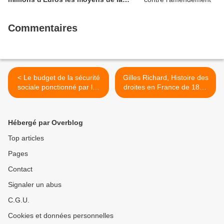
sécurité civile (Ian BROSSAT
Sénateur Communiste)
Commentaires
< Le budget de la sécurité
Gilles Richard, Histoire des
sociale ponctionné par les
droites en France de 1815
milliards offerts au grand
à nos jours - par Nicolas
patronat (groupe
Ferreira >
communiste, républicain,
Hébergé par Overblog
citoyen, écologiste au Sénat
- 25 septembre 2018)
Top articles
Pages
Contact
Signaler un abus
C.G.U.
Cookies et données personnelles