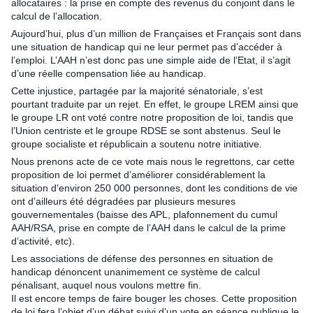
allocataires : la prise en compte des revenus du conjoint dans le
calcul de l’allocation.
Aujourd’hui, plus d’un million de Françaises et Français sont dans
une situation de handicap qui ne leur permet pas d’accéder à
l’emploi. L’AAH n’est donc pas une simple aide de l’Etat, il s’agit
d’une réelle compensation liée au handicap.
Cette injustice, partagée par la majorité sénatoriale, s’est
pourtant traduite par un rejet. En effet, le groupe LREM ainsi que
le groupe LR ont voté contre notre proposition de loi, tandis que
l’Union centriste et le groupe RDSE se sont abstenus. Seul le
groupe socialiste et républicain a soutenu notre initiative.
Nous prenons acte de ce vote mais nous le regrettons, car cette
proposition de loi permet d’améliorer considérablement la
situation d’environ 250 000 personnes, dont les conditions de vie
ont d’ailleurs été dégradées par plusieurs mesures
gouvernementales (baisse des APL, plafonnement du cumul
AAH/RSA, prise en compte de l’AAH dans le calcul de la prime
d’activité, etc).
Les associations de défense des personnes en situation de
handicap dénoncent unanimement ce système de calcul
pénalisant, auquel nous voulons mettre fin.
Il est encore temps de faire bouger les choses. Cette proposition
de loi fera l’objet d’un débat suivi d’un vote en séance publique le