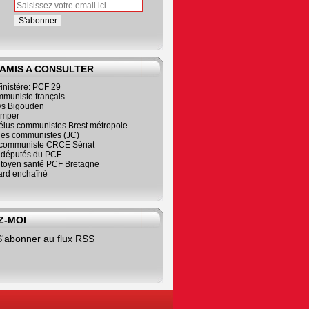
 AMIS A CONSULTER
inistère: PCF 29
mmuniste français
s Bigouden
imper
élus communistes Brest métropole
nes communistes (JC)
communiste CRCE Sénat
s députés du PCF
citoyen santé PCF Bretagne
rd enchaîné
Z-MOI
S'abonner au flux RSS