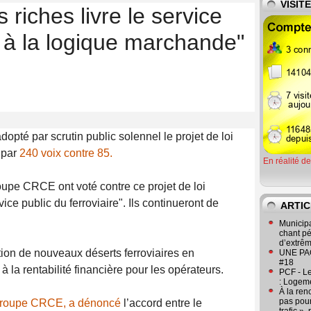
VISIT
 riches livre le service
e à la logique marchande"
dopté par scrutin public solennel le projet de loi
 par
240 voix contre 85.
En réalité d
oupe CRCE ont voté contre ce projet de loi
vice public du ferroviaire". Ils continueront de
ARTIC
Municipa
chant pé
d’extrêm
ation de nouveaux déserts ferroviaires en
UNE PAGE
#18
 à la rentabilité financière pour les opérateurs.
PCF - L
: Logeme
À la ren
pas pour
u groupe CRCE, a dénoncé
l’accord entre le