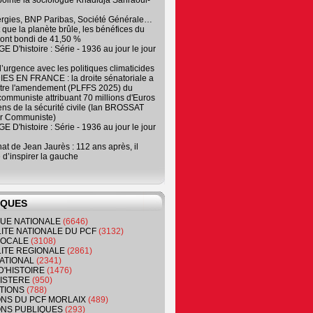
, pointe la sociologue Khadidja Sahraoui-
ergies, BNP Paribas, Société Générale…
que la planète brûle, les bénéfices du
ont bondi de 41,50 %
 D'histoire : Série - 1936 au jour le jour
 d’urgence avec les politiques climaticides
ES EN FRANCE : la droite sénatoriale a
ntre l'amendement (PLFFS 2025) du
ommuniste attribuant 70 millions d'Euros
ns de la sécurité civile (Ian BROSSAT
r Communiste)
 D'histoire : Série - 1936 au jour le jour
at de Jean Jaurès : 112 ans après, il
 d’inspirer la gauche
IQUES
QUE NATIONALE
(6646)
ITE NATIONALE DU PCF
(3132)
 LOCALE
(3108)
ITE REGIONALE
(2861)
ATIONAL
(2341)
D'HISTOIRE
(1476)
NISTERE
(950)
TIONS
(788)
ONS DU PCF MORLAIX
(489)
NS PUBLIQUES
(293)