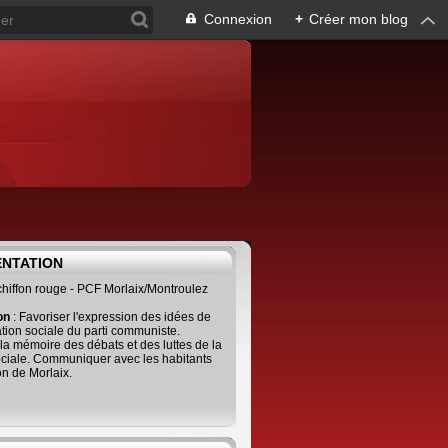
Connexion
+
Créer mon blog
ENTATION
 chiffon rouge - PCF Morlaix/Montroulez
ion
: Favoriser l'expression des idées de
tion sociale du parti communiste.
 la mémoire des débats et des luttes de la
ciale. Communiquer avec les habitants
on de Morlaix.