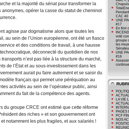
trafic »
rche et la majorité du sénat pour transformer la
Chapuis
TotalEn
anonymes, opérer la casse du statut de cheminot
Pendant 
CAC 40 
currence.
UNE PAGE
#17
En finir
nt agisse par dogmatisme alors que toutes les
INCENDI
voté co
ail, au sein de l’Union européenne, ont été un fiasco
groupe c
les moye
service et des conditions de travail, à une hausse
Sénateu
t technocratique, déconnecté du quotidien de nos
UNE PAGE
#16
 transports n’est pas liée à la structure du marché,
Assassin
continue
s de l’État et au sous-investissement dans les
vernement aurait pu faire autrement et se saisir du
modèle français qui permet une péréquation au
RUBR
ntes activités au sein de l’opérateur public, ainsi
POLITI
amment du fait de la compétence des agents.
ACTUAL
LA VIE
ACTUAL
eurs du groupe CRCE ont estimé que cette réforme
INTERN
PAGES 
 Président des riches » et son gouvernement ont
PCF FI
NOS AC
et notamment les plus fragiles, et aux salariés !
POSITI
REUNIO