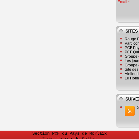
Email
SITES
Rouge F
Parti co
PCF Pay
PCF Qu
Groupe 
Les jeu
Groupe 
Site de
Atelier 
Le Homa
SUIVE
Section PCF du Pays de Morlaix
2 petite rue de Callac