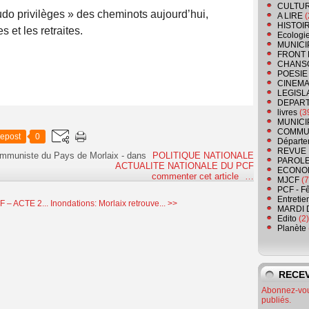
CULTU
udo privilèges » des cheminots aujourd’hui,
A LIRE
(
HISTOI
 et les retraites.
Ecologi
MUNICI
FRONT 
CHANS
POESIE
CINEMA
LEGISL
DEPART
livres
(3
MUNICI
COMMU
epost
0
Départe
REVUE 
ommuniste du Pays de Morlaix
-
dans
POLITIQUE NATIONALE
PAROLE
ACTUALITE NATIONALE DU PCF
ECONO
commenter cet article
…
MJCF
(7
PCF - F
Entretie
 – ACTE 2...
Inondations: Morlaix retrouve... >>
MARDI 
Edito
(2)
Planète
RECEV
Abonnez-vous
publiés.