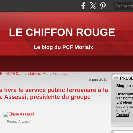
LE CHIFFON ROUGE
Le blog du PCF Morlaix
 – ACTE 2...
Inondations: Morlaix retrouve... >>
PRÉS
6 juin 2018
Blog
: Le
 livre le service public ferroviaire à la
Descript
e Assassi, présidente du groupe
transforma
Entretenir
gauche so
de la régi
Contact
Eliane Assassi