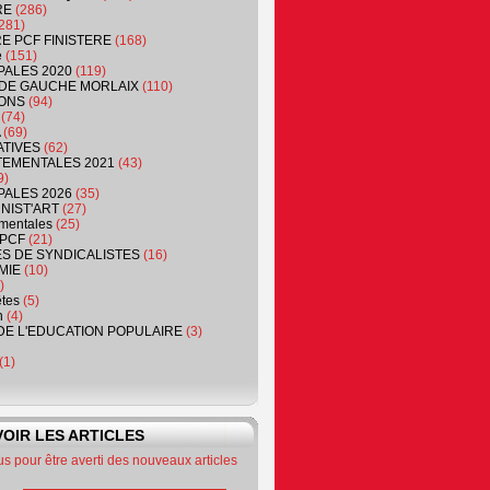
RE
(286)
281)
RE PCF FINISTERE
(168)
e
(151)
PALES 2020
(119)
DE GAUCHE MORLAIX
(110)
ONS
(94)
(74)
(69)
ATIVES
(62)
EMENTALES 2021
(43)
9)
PALES 2026
(35)
NIST'ART
(27)
mentales
(25)
PCF
(21)
S DE SYNDICALISTES
(16)
MIE
(10)
)
êtes
(5)
n
(4)
DE L'EDUCATION POPULAIRE
(3)
(1)
OIR LES ARTICLES
 pour être averti des nouveaux articles