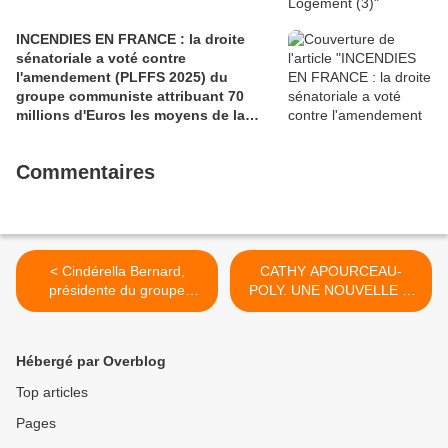
INCENDIES EN FRANCE : la droite
sénatoriale a voté contre
l'amendement (PLFFS 2025) du
groupe communiste attribuant 70
millions d'Euros les moyens de la
sécurité civile (Ian BROSSAT
Sénateur Communiste)
Commentaires
< Cindérella Bernard,
CATHY APOURCEAU-
présidente du groupe
POLY. UNE NOUVELLE «
communiste au Conseil
SÉNATRICE MILITANTE »
Départemental des Côtes
(l'élue communiste
d'Armor: votons contre le
remplace Dominique Watrin
Hébergé par Overblog
plan régional de santé (Le
au Sénat) >
Télégramme, 20 juin 2018)
Top articles
Pages