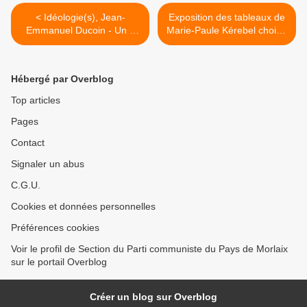
< Idéologie(s), Jean-
Exposition des tableaux de
Emmanuel Ducoin - Un «
Marie-Paule Kérebel choisis
manifeste » mortifère sur
par sa fille Elise à Traon
l'antisémitisme, signé par
Nevez, Ploézoc'h, du 27
250 personnalités, divise la
avril au 13 mai 2018 >
Hébergé par Overblog
France en son sens le plus
intime, fragmente la
Top articles
citoyenneté
Pages
Contact
Signaler un abus
C.G.U.
Cookies et données personnelles
Préférences cookies
Voir le profil de Section du Parti communiste du Pays de Morlaix
sur le portail Overblog
Créer un blog sur Overblog