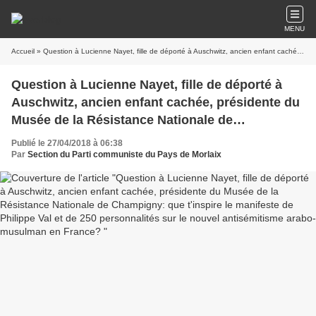
MENU
Accueil
» Question à Lucienne Nayet, fille de déporté à Auschwitz, ancien enfant cachée, présidente du Musée de la Résistance Nationale de Champigny: que t'inspire le manifeste de Philippe Val et de 250 personnalités sur le nouvel antisémitisme arabo-musulman en France?
Question à Lucienne Nayet, fille de déporté à
Auschwitz, ancien enfant cachée, présidente du
Musée de la Résistance Nationale de
Champigny: que t'inspire le manifeste de
Publié le 27/04/2018 à 06:38
Philippe Val et de 250 personnalités sur le
Par
Section du Parti communiste du Pays de Morlaix
nouvel antisémitisme arabo-musulman en
France?