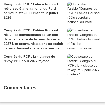
Congrès du PCF : Fabien Roussel
réélu secrétaire national du Parti
communiste - L'Humanité, 5 juillet
2026
Congrès du PCF : Fabien Roussel
réélu, les communistes se lancent
dans la bataille de la présidentielle
2027 Les communistes ont reconduit
Fabien Roussel à la tête de leur parti,
à l’issue du 40e congrès national, à
Congrès du PCF : la « clause de
Lille. Le secrétaire national, dont la
revoyure » pour 2027 rejetée
candidature devrait être officialisée le
6 septembre, veut désormais jeter «
toutes ses forces » dans la campagne
présidentielle.
Commentaires