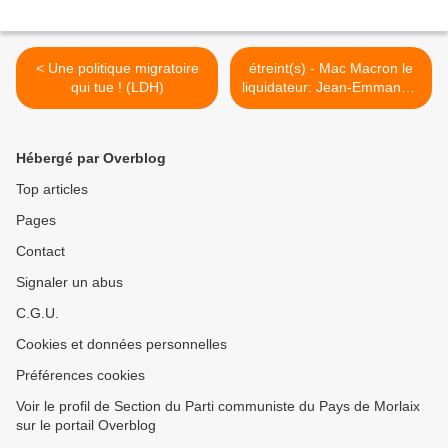
< Une politique migratoire
étreint(s) - Mac Macron le
qui tue ! (LDH)
liquidateur: Jean-Emmanuel
Ducoin, journaliste et
écrivain (L'Humanité, 19
avril 2018) >
Hébergé par Overblog
Top articles
Pages
Contact
Signaler un abus
C.G.U.
Cookies et données personnelles
Préférences cookies
Voir le profil de Section du Parti communiste du Pays de Morlaix
sur le portail Overblog