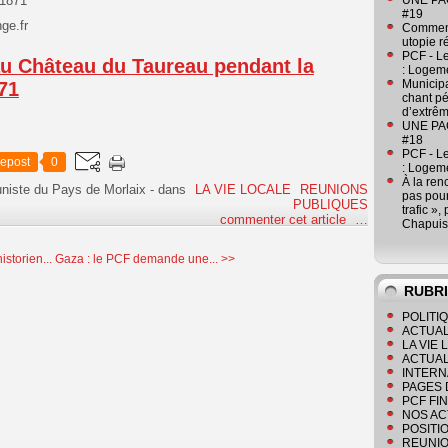
 1871
UNE PAGE
#19
ge.fr
Comment
utopie r
PCF - L
au Château du Taureau pendant la
: Logeme
Municipa
71
chant pé
d’extrêm
UNE PAGE
#18
PCF - L
epost
0
: Logeme
À la ren
niste du Pays de Morlaix
-
dans
LA VIE LOCALE
REUNIONS
pas pour
PUBLIQUES
trafic »
commenter cet article
…
Chapuis
istorien...
Gaza : le PCF demande une... >>
RUBR
POLITI
ACTUAL
LA VIE
ACTUAL
INTERN
PAGES 
PCF FI
NOS AC
POSITI
REUNIO