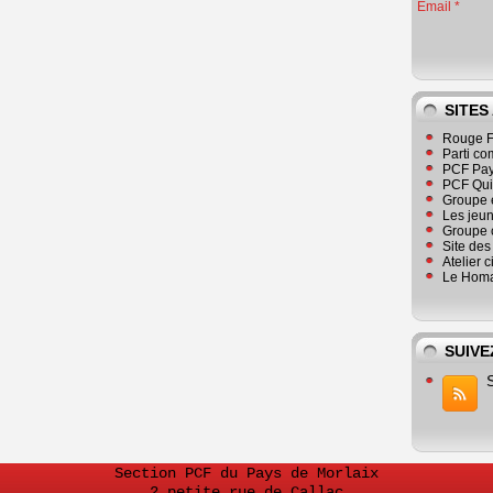
Email
SITES
Rouge F
Parti co
PCF Pay
PCF Qu
Groupe 
Les jeu
Groupe 
Site de
Atelier 
Le Homa
SUIVE
Section PCF du Pays de Morlaix
2 petite rue de Callac