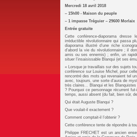
Mercredi 18 avril 2018
– 15h00 - Maison du peuple
– 1 impasse Tréguier – 29600 Morlaix
Entrée gratuite
Cette conférence-diaporama dresse le
irréductible révolutionnaire qui passa 
diaporama illustré d’une riche iconogr
d’abord la vie du révolutionnaire ; il d
amis ou ses ennemis) ; enfin, un rapid
situer l’insaisissable Blanqui (et ses ému
« Lorsque je travaillais sur des sujets to
conférence sur Louise Michel, pour celle
rencontré des mots qui revenaient tel un 
avec, toujours, une sorte d’aura de mys
très claires... Blanqui et les Blanquiste
? Pourquoi ce personnage récurrent fut-i
temps, aussi absent (du fait, bien sûr, 
Qui était Auguste Blanqui ?
Que voulait-il exactement ?
Comment comptait-il l’obtenir ?
Cette conférence tente de répondre à tout
Philippe FRECHET est un ancien enseig