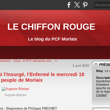
LE CHIFFON ROUGE
Le blog du PCF Morlaix
istorien...
Gaza : le PCF demande une... >>
PRÉS
1 avril 2018
Blog
: Le
 l'Insurgé, l'Enfermé le mercredi 18
Descript
u peuple de Morlaix
transforma
Entretenir
gauche so
de la régi
Auguste Blanqui
Contact
nce
- Diaporama de Philippe FRECHET