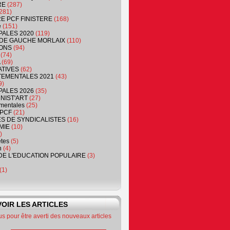
RE
(287)
281)
RE PCF FINISTERE
(168)
e
(151)
PALES 2020
(119)
DE GAUCHE MORLAIX
(110)
ONS
(94)
(74)
(69)
ATIVES
(62)
EMENTALES 2021
(43)
9)
PALES 2026
(35)
NIST'ART
(27)
mentales
(25)
PCF
(21)
S DE SYNDICALISTES
(16)
MIE
(10)
)
êtes
(5)
n
(4)
DE L'EDUCATION POPULAIRE
(3)
(1)
OIR LES ARTICLES
 pour être averti des nouveaux articles