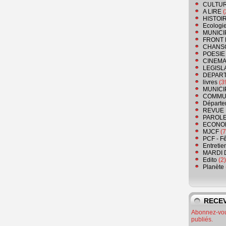
CULTU
A LIRE
(
HISTOI
Ecologi
MUNICI
FRONT 
CHANS
POESIE
CINEMA
LEGISL
DEPART
livres
(3
MUNICI
COMMU
Départe
REVUE 
PAROLE
ECONO
MJCF
(7
PCF - F
Entretie
MARDI 
Edito
(2)
Planète
RECEV
Abonnez-vous
publiés.