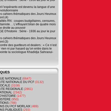
 D'histoire : Série - 1936 au jour le jour
 l’espéranto est devenu la langue d’une
évolutionnaire
es cahiers thématiques des Jours Heureux
nt (4)
lités RN : coupes budgétaires, censures,
tainiste… L’effrayant bilan de quatre mois
e droite au pouvoir
 D'histoire : Série - 1936 au jour le jour
es cahiers thématiques des Jours Heureux
nt (3)
contre des guetteurs et dealers : « Ce n’est
 rien ni par hasard qu’on entre dans le
, pointe la sociologue Khadidja Sahraoui-
IQUES
QUE NATIONALE
(6647)
ITE NATIONALE DU PCF
(3132)
 LOCALE
(3108)
ITE REGIONALE
(2861)
ATIONAL
(2342)
D'HISTOIRE
(1477)
NISTERE
(950)
TIONS
(788)
ONS DU PCF MORLAIX
(489)
NS PUBLIQUES
(293)