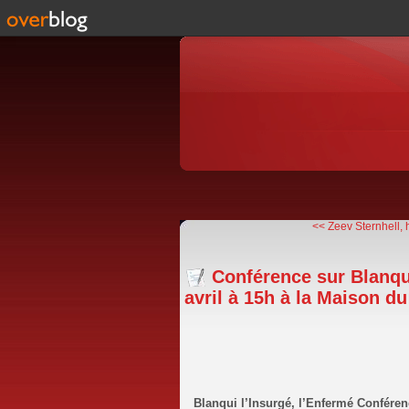
<< Zeev Sternhell, h
Conférence sur Blanqui
avril à 15h à la Maison d
Blanqui l’Insurgé, l’Enfermé Confére