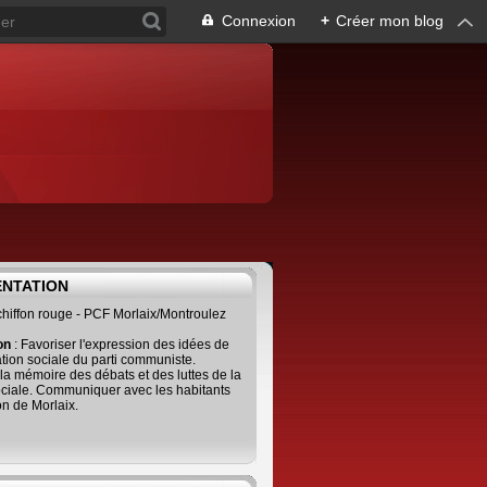
Connexion
+
Créer mon blog
ENTATION
 chiffon rouge - PCF Morlaix/Montroulez
ion
: Favoriser l'expression des idées de
tion sociale du parti communiste.
 la mémoire des débats et des luttes de la
ciale. Communiquer avec les habitants
on de Morlaix.