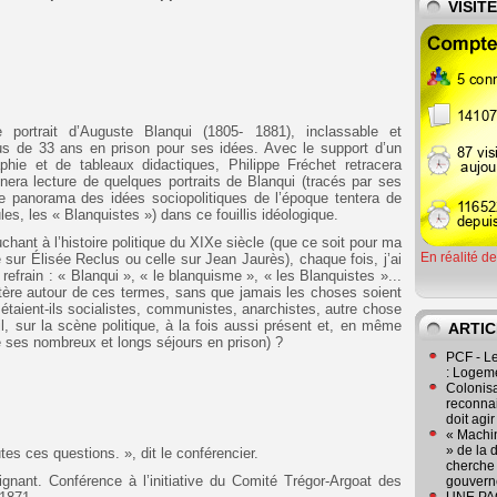
VISIT
 portrait d’Auguste Blanqui (1805- 1881), inclassable et
plus de 33 ans en prison pour ses idées. Avec le support d’un
aphie et de tableaux didactiques, Philippe Fréchet retracera
onnera lecture de quelques portraits de Blanqui (tracés par ses
e panorama des idées sociopolitiques de l’époque tentera de
les, les « Blanquistes ») dans ce fouillis idéologique.
uchant à l’histoire politique du XIXe siècle (que ce soit pour ma
En réalité d
 sur Élisée Reclus ou celle sur Jean Jaurès), chaque fois, j’ai
refrain : « Blanqui », « le blanquisme », « les Blanquistes »...
tère autour de ces termes, sans que jamais les choses soient
s étaient-ils socialistes, communistes, anarchistes, autre chose
l, sur la scène politique, à la fois aussi présent et, en même
ARTIC
de ses nombreux et longs séjours en prison) ?
PCF - L
: Logeme
Colonisa
reconnai
doit agi
« Machin
» de la 
es ces questions. », dit le conférencier.
cherche 
nant. Conférence à l’initiative du Comité Trégor-Argoat des
gouver