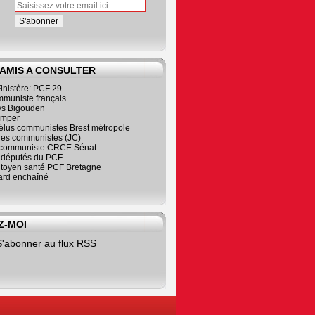
 AMIS A CONSULTER
inistère: PCF 29
mmuniste français
s Bigouden
imper
élus communistes Brest métropole
nes communistes (JC)
communiste CRCE Sénat
s députés du PCF
citoyen santé PCF Bretagne
rd enchaîné
Z-MOI
S'abonner au flux RSS