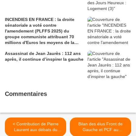
INCENDIES EN FRANCE : la droite
sénatoriale a voté contre
l'amendement (PLFFS 2025) du
groupe communiste attribuant 70
millions d'Euros les moyens de la
sécurité civile (Ian BROSSAT
Assassinat de Jean Jaurès : 112 ans
Sénateur Communiste)
après, il continue d’inspirer la gauche
Commentaires
< Contribution de Pierre
Bilan des élus Front de
Laurent aux débats du
Gauche et PCF au
Congrès du PCF - 1er mars
Parlement européen -