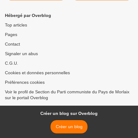
2018
Patrick Le Hyaric, député
européen PCF-Front de
Hébergé par Overblog
Gauche sera à Carhaix
pour des rencontres et une
Top articles
réunion publique le samedi
Pages
28 avril 2018 >
Contact
Signaler un abus
C.G.U.
Cookies et données personnelles
Préférences cookies
Voir le profil de Section du Parti communiste du Pays de Morlaix
sur le portail Overblog
Créer un blog sur Overblog
Créer un blog