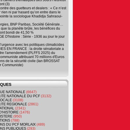
es cahiers thématiques des Jours Heureux
nt (3)
contre des guetteurs et dealers : « Ce n’est
 rien ni par hasard qu’on entre dans le
, pointe la sociologue Khadidja Sahraoui-
ergies, BNP Paribas, Société Générale…
que la planète brûle, les bénéfices du
ont bondi de 41,50 %
 D'histoire : Série - 1936 au jour le jour
 d’urgence avec les politiques climaticides
ES EN FRANCE : la droite sénatoriale a
ntre l'amendement (PLFFS 2025) du
ommuniste attribuant 70 millions d'Euros
ns de la sécurité civile (Ian BROSSAT
r Communiste)
IQUES
QUE NATIONALE
(6647)
ITE NATIONALE DU PCF
(3132)
 LOCALE
(3108)
ITE REGIONALE
(2861)
ATIONAL
(2341)
D'HISTOIRE
(1476)
NISTERE
(950)
TIONS
(788)
ONS DU PCF MORLAIX
(489)
NS PUBLIQUES
(293)