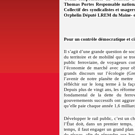
Thomas Portes Responsable nationa
Collectif des syndicalistes et usag
Orphelin Député LREM du Maine- e
Pour un contrôle démocratique et c
Il s’agit d’une grande question de 
du territoire et de mobilité qui se t
public ferroviaire, de voyageurs co
l’économie de marché avec pour obje
grands discours sur l’écologie (Gr
l’avenir de notre planète de mettre
réfléchir sur le long terme à la fa
Depuis plus de vingt ans, les réform
fondamental de la dette du ferrovi
gouvernements successifs ont aggravé 
qu’elle paie chaque année 1,6 milliard
Développer le rail public, c’est un 
l’État doit, dans un premier temps,
temps, il faut engager un grand plan
du réseau, afin de répondre aux bes