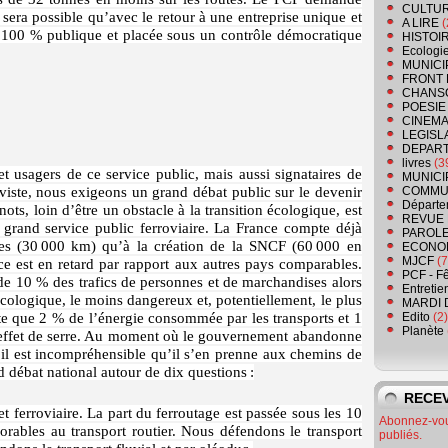
CULTU
e sera possible qu’avec le retour à une entreprise unique et
A LIRE
(
e 100 % publique et placée sous un contrôle démocratique
HISTOI
Ecologi
MUNICI
FRONT 
CHANS
POESIE
CINEMA
LEGISL
DEPART
livres
(3
et usagers de ce service public, mais aussi signataires de
MUNICI
viste, nous exigeons un grand débat public sur le devenir
COMMU
Départe
ots, loin d’être un obstacle à la transition écologique, est
REVUE 
grand service public ferroviaire. La France compte déjà
PAROLE
res (30 000 km) qu’à la création de la SNCF (60 000 en
ECONO
MJCF
(7
ce est en retard par rapport aux autres pays comparables.
PCF - F
de 10 % des trafics de personnes et de marchandises alors
Entretie
écologique, le moins dangereux et, potentiellement, le plus
MARDI 
nte que 2 % de l’énergie consommée par les transports et 1
Edito
(2)
Planète
effet de serre. Au moment où le gouvernement abandonne
il est incompréhensible qu’il s’en prenne aux chemins de
 débat national autour de dix questions :
RECEV
t ferroviaire. La part du ferroutage est passée sous les 10
Abonnez-vous
orables au transport routier. Nous défendons le transport
publiés.