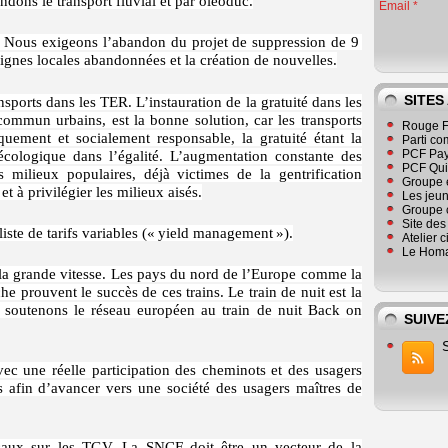
ons le transport fluvial et par oléoduc.
Email
re. Nous exigeons l’abandon du projet de suppression de 9
lignes locales abandonnées et la création de nouvelles.
SITES
ansports dans les TER. L’instauration de la gratuité dans les
ommun urbains, est la bonne solution, car les transports
Rouge F
iquement et socialement responsable, la gratuité étant la
Parti co
PCF Pay
 écologique dans l’égalité. L’augmentation constante des
PCF Qu
es milieux populaires, déjà victimes de la gentrification
Groupe 
t à privilégier les milieux aisés.
Les jeu
Groupe 
Site de
ste de tarifs variables (« yield management »).
Atelier 
Le Homa
e la grande vitesse. Les pays du nord de l’Europe comme la
e prouvent le succès de ces trains. Le train de nuit est la
us soutenons le réseau européen au train de nuit Back on
SUIVE
ec une réelle participation des cheminots et des usagers
s afin d’avancer vers une société des usagers maîtres de
locaux sur les TGV. La SNCF doit être un vecteur de la