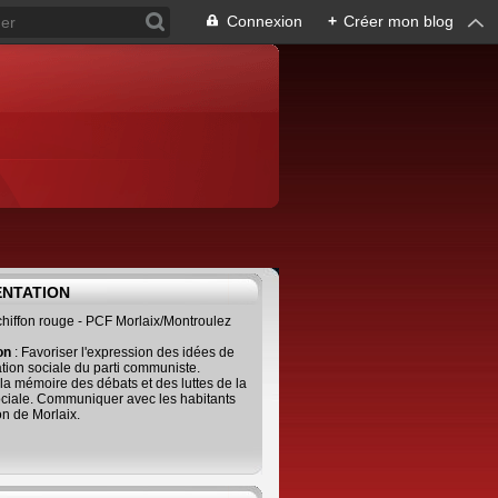
Connexion
+
Créer mon blog
ENTATION
 chiffon rouge - PCF Morlaix/Montroulez
ion
: Favoriser l'expression des idées de
tion sociale du parti communiste.
 la mémoire des débats et des luttes de la
ciale. Communiquer avec les habitants
on de Morlaix.