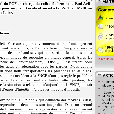
VISIT
l du PCF en charge du collectif cheminots, Paul Ariès
ers pour un plan B écolo et social à la SNCF et Matthieu
t-Loire.
itoyen
société. Face aux enjeux environnementaux, d’aménagement
rouvent face à nous, la France a besoin d’un grand service
mme de marchandises, qui soit sorti de la soumission à
ctif unique de répondre à l’intérêt général. Après les
En réalité d
enelle de l’environnement, COP21), il est urgent pour
 les actes en adéquation avec les paroles. Nous devons
çon dont nous transporterons les personnes et les biens.
ARTIC
es qui se succèdent à la SNCF n’ont pas réglé le problème
aire. Pire, en refusant de traiter cette question, les
Comment
la situation, à tel point qu’aujourd’hui la SNCF, du fait
utopie r
 d’euros d’intérêts, n’a plus les moyens d’investir.
PCF - L
: Logeme
Municipa
choix politique. Un choix qui demande des moyens. Aussi,
chant pé
d’extrêm
 reprendre la dette dans son intégralité. Dans un second
UNE PAGE
 de financement pour la régénération et le développement
#18
oins toujours plus importants de mobilité. Des solutions