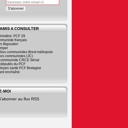
 AMIS A CONSULTER
inistère: PCF 29
mmuniste français
s Bigouden
imper
élus communistes Brest métropole
nes communistes (JC)
communiste CRCE Sénat
s députés du PCF
citoyen santé PCF Bretagne
rd enchaîné
Z-MOI
S'abonner au flux RSS