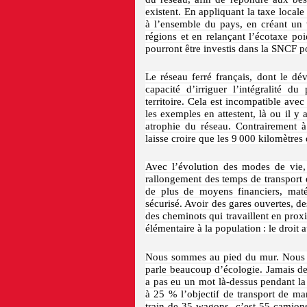
existent. En appliquant la taxe local
à l’ensemble du pays, en créant un v
régions et en relançant l’écotaxe poi
pourront être investis dans la SNCF pou
Le réseau ferré français, dont le dé
capacité d’irriguer l’intégralité 
territoire. Cela est incompatible ave
les exemples en attestent, là ou il y
atrophie du réseau. Contrairement 
laisse croire que les 9 000 kilomètres 
Avec l’évolution des modes de vie, 
rallongement des temps de transport ent
de plus de moyens financiers, maté
sécurisé. Avoir des gares ouvertes, d
des cheminots qui travaillent en prox
élémentaire à la population : le droit a
Nous sommes au pied du mur. Nous av
parle beaucoup d’écologie. Jamais de t
a pas eu un mot là-dessus pendant la
à 25 % l’objectif de transport de m
train de 35 wagons, c’est 55 camion