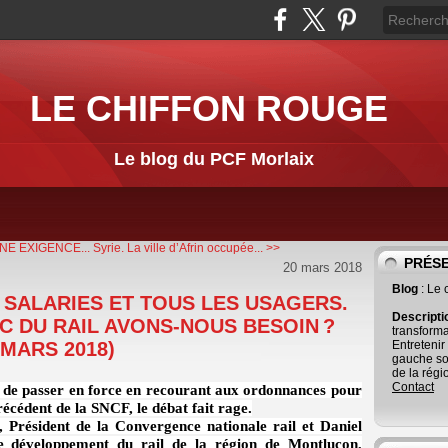
LE CHIFFON ROUGE
Le blog du PCF Morlaix
NE EXIGENCE...
Syrie. La ville d’Afrin occupée... >>
PRÉS
20 mars 2018
Blog
: Le
SALARIES ET TOUS LES USAGERS.
Descript
C DU RAIL AVONS-NOUS BESOIN ?
transforma
 MARS 2018)
Entretenir
gauche so
de la régi
Contact
 de passer en force en recourant aux ordonnances pour
écédent de la SNCF, le débat fait rage.
 Président de la Convergence nationale rail et Daniel
de développement du rail de la région de Montluçon,