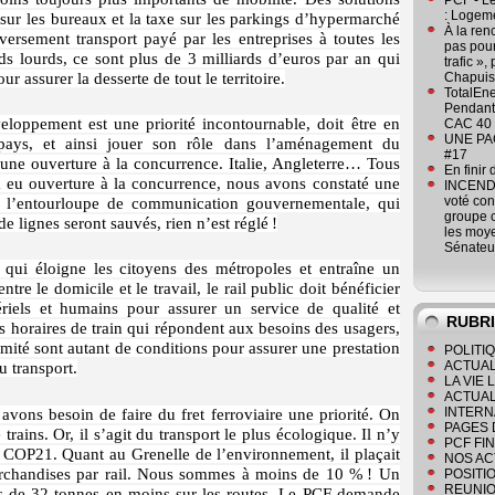
PCF - L
: Logeme
e sur les bureaux et la taxe sur les parkings d’hypermarché
À la ren
ersement transport payé par les entreprises à toutes les
pas pour
ds lourds, ce sont plus de 3 milliards d’euros par an qui
trafic »
r assurer la desserte de tout le territoire.
Chapuis
TotalEn
Pendant 
veloppement est une priorité incontournable, doit être en
CAC 40 
UNE PAGE
du pays, et ainsi jouer son rôle dans l’aménagement du
#17
c une ouverture à la concurrence. Italie, Angleterre… Tous
En finir
 a eu ouverture à la concurrence, nous avons constaté une
INCENDI
voté co
à l’entourloupe de communication gouvernementale, qui
groupe c
de lignes seront sauvés, rien n’est réglé !
les moye
Sénateu
qui éloigne les citoyens des métropoles et entraîne un
re le domicile et le travail, le rail public doit bénéficier
riels et humains pour assurer un service de qualité et
RUBR
es horaires de train qui répondent aux besoins des usagers,
imité sont autant de conditions pour assurer une prestation
POLITI
ACTUAL
u transport.
LA VIE
ACTUAL
INTERN
ons besoin de faire du fret ferroviaire une priorité. On
PAGES 
rains. Or, il s’agit du transport le plus écologique. Il n’y
PCF FI
 COP21. Quant au Grenelle de l’environnement, il plaçait
NOS AC
archandises par rail. Nous sommes à moins de 10 % ! Un
POSITI
REUNIO
s de 32 tonnes en moins sur les routes. Le PCF demande