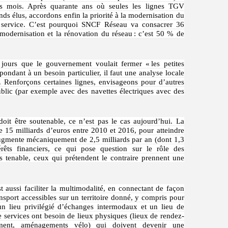
ers mois. Après quarante ans où seules les lignes TGV
s élus, accordons enfin la priorité à la modernisation du
e service. C’est pourquoi SNCF Réseau va consacrer 36
 modernisation et la rénovation du réseau : c’est 50 % de
jours que le gouvernement voulait fermer « les petites
épondant à un besoin particulier, il faut une analyse locale
s. Renforçons certaines lignes, envisageons pour d’autres
blic (par exemple avec des navettes électriques avec des
doit être soutenable, ce n’est pas le cas aujourd’hui. La
15 milliards d’euros entre 2010 et 2016, pour atteindre
augmente mécaniquement de 2,5 milliards par an (dont 1,3
érêts financiers, ce qui pose question sur le rôle des
us tenable, ceux qui prétendent le contraire prennent une
 aussi faciliter la multimodalité, en connectant de façon
nsport accessibles sur un territoire donné, y compris pour
 un lieu privilégié d’échanges intermodaux et un lieu de
e services ont besoin de lieux physiques (lieux de rendez-
ment, aménagements vélo) qui doivent devenir une