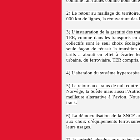
combiné rail-routes comme nous défend
2) Le retour au maillage du territoi
000 km de lignes, la réouverture des 
3) L’instauration de la gratuité des tr
TER, comme dans les transports en c
collectifs sont le seul choix écolog
seule façon de réussir la transition
tarifs a abouti en effet à écarter l
urbaine, du ferroviaire, TER compris, e
4) L’abandon du système hypercapitali
5) Le retour aux trains de nuit contr
Norvège, la Suède mais aussi l’Autrich
meilleure alternative à l’avion. No
track.
6) La démocratisation de la SNCF av
aux choix d’équipements ferroviaire
leurs usages.
7) la priorité absolue aux trains 