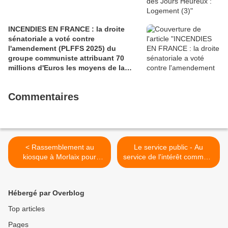
INCENDIES EN FRANCE : la droite
sénatoriale a voté contre
l'amendement (PLFFS 2025) du
groupe communiste attribuant 70
millions d'Euros les moyens de la
sécurité civile (Ian BROSSAT
Sénateur Communiste)
Commentaires
< Rassemblement au
Le service public - Au
kiosque à Morlaix pour
service de l'intérêt commun,
dénoncer la loi Collomb ce
une certaine idée de la
21 février 2018 à l'appel
société française (Rouge
des Utopistes et des
Finistère n°2, mars 2018) >
Hébergé par Overblog
associations de défense
des migrants (photos JL Le
Top articles
Calvez)
Pages