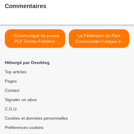
Commentaires
< Communiqué de presse
La Fédération du Parti
PCF Centre-Finistère:
Communiste Français du
Soyons largement mobilisés
Finistère dénonce l'attitude
les 15 et 22 mars
de l'Etat vis-à-vis des
prochains!
migrants (Ouest-France, 15
Hébergé par Overblog
février 2018) >
Top articles
Pages
Contact
Signaler un abus
C.G.U.
Cookies et données personnelles
Préférences cookies