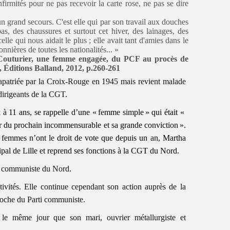
firmités pour ne pas recevoir la carte rose, ne pas se dire
un grand secours. C'est elle qui par son travail aux douches
as, des chaussures et surtout cet hiver, des lainages, des
lle qui nous aidait le plus ; elle avait tant d'amies dans le
nnières de toutes les nationalités... »
-Couturier, une femme engagée, du PCF au procès de
Éditions Balland, 2012, p.260-261
rapatriée par la Croix-Rouge en 1945 mais revient malade
 dirigeants de la CGT.
 à 11 ans, se rappelle d’une « femme simple » qui était «
 du prochain incommensurable et sa grande conviction ».
es femmes n’ont le droit de vote que depuis un an, Martha
pal de Lille et reprend ses fonctions à la CGT du Nord.
té communiste du Nord.
ctivités. Elle continue cependant son action auprès de la
roche du Parti communiste.
le même jour que son mari, ouvrier métallurgiste et