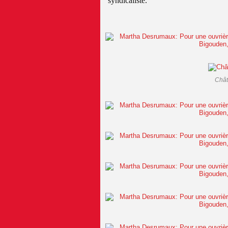
syndicaliste.
Chât