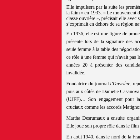
Elle impulsera par la suite les premi
la faim » en 1933.
« Le mouvement de
classe ouvrière », précisait-elle ave
s’exprimait en dehors de sa région nat
En 1936, elle est une figure de proue
présente lors de la signature des 
seule femme à la table des négociati
ce rôle à une femme qui n'avait pas 
années 20 à présenter des candidat
invalidée.
Fondatrice du journal
l’Ouvrière
, re
puis aux côtés de Danielle Casanova l
(UJFF)… Son engagement pour la 
cruciaux comme les accords Matignon s
Martha Desrumaux a ensuite organisé
Elle joue son propre rôle dans le film
En août 1940, dans le nord de la Fran