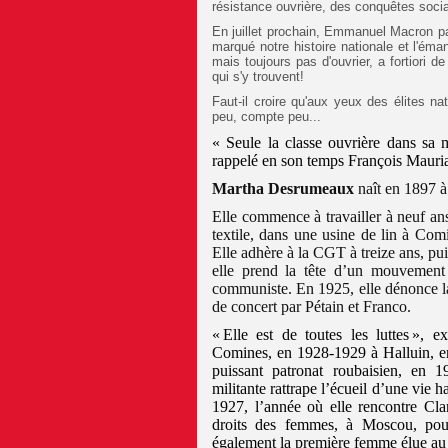
résistance ouvrière, des conquêtes socia
En juillet prochain, Emmanuel Macron p
marqué notre histoire nationale et l'éma
mais toujours pas d'ouvrier, a fortiori
qui s'y trouvent!
Faut-il croire qu'aux yeux des élites na
peu, compte peu...
« Seule la classe
ouvrière
dans sa m
rappelé en son temps François Mauriac 
Martha Desrumeaux
naît en 1897 à 
Elle commence à travailler à neuf 
textile, dans une usine de lin à Comi
Elle adhère à la CGT à treize ans, pu
elle prend la tête d’un mouvement d
communiste. En 1925, elle dénonce l
de concert par Pétain et Franco.
« Elle est de toutes les luttes », 
Comines, en 1928-1929 à Halluin, en
puissant patronat roubaisien, en 
militante rattrape l’écueil d’une vie h
1927, l’année où elle rencontre Clar
droits des femmes, à Moscou, pour
également la première femme élue au