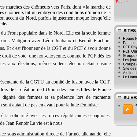
Email
ères marches des chômeurs vers Paris, dont « la marche de
s chômeurs fut un embryon des conditions d’union de la
c son accent du Nord, parfois injustement moqué lorsqu’elle
ale.
SITES
 du Front populaire dans le Nord. Elle est la seule femme
Rouge F
accords Matignon avec Léon Jouhaux et Benoît Frachon,
Parti co
PCF Pay
ons. Et c'est l'honneur de la CGT et du PCF d'avoir donné
PCF Qu
le droit de vote, une non-citoyenne, comme le PCF dès lès
Groupe 
Les jeu
es aux élections, même si leur élection était ensuite
Groupe 
Site de
Atelier 
Le Homa
présentante de la CGTU au comité de fusion avec la CGT,
ors de la création de l’Union des jeunes filles de France
dignité des femmes et sa présence lors de moments
SUIVE
ont autant de pas en avant pour la lutte féministe.
 la solidarité avec les forces républicaines espagnoles.
 de Jean Renoir La vie est à nous.
ce sous administration directe de l’armée allemande, elle