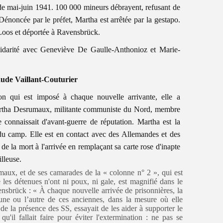
 de mai-juin 1941. 100 000 mineurs débrayent, refusant de
énoncée par le préfet, Martha est arrêtée par la gestapo.
e Loos et déportée à Ravensbrück.
solidarité avec Geneviève De Gaulle-Anthonioz et Marie-
ude Vaillant-Couturier
on qui est imposé à chaque nouvelle arrivante, elle a
Martha Desrumaux, militante communiste du Nord, membre
e connaissait d'avant-guerre de réputation. Martha est la
 du camp. Elle est en contact avec des Allemandes et des
e la mort à l'arrivée en remplaçant sa carte rose d'inapte
illeuse.
maux, et de ses camarades de la « colonne n° 2 », qui est
 les détenues n'ont ni poux, ni gale, est magnifié dans le
ensbrück : « À chaque nouvelle arrivée de prisonnières, la
une ou l’autre de ces anciennes, dans la mesure où elle
 de la présence des SS, essayait de les aider à supporter le
u'il fallait faire pour éviter l'extermination : ne pas se