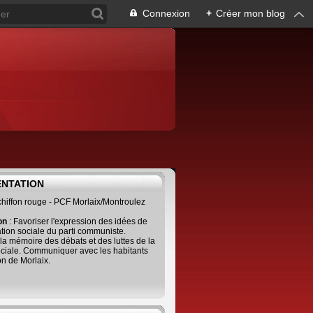
Connexion
+
Créer mon blog
ENTATION
 chiffon rouge - PCF Morlaix/Montroulez
ion
: Favoriser l'expression des idées de
tion sociale du parti communiste.
 la mémoire des débats et des luttes de la
ciale. Communiquer avec les habitants
on de Morlaix.