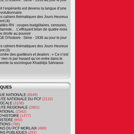
 D'histoire : Série - 1936 au jour le jour
 l’espéranto est devenu la langue d’une
évolutionnaire
es cahiers thématiques des Jours Heureux
nt (4)
lités RN : coupes budgétaires, censures,
tainiste… L’effrayant bilan de quatre mois
e droite au pouvoir
 D'histoire : Série - 1936 au jour le jour
es cahiers thématiques des Jours Heureux
nt (3)
contre des guetteurs et dealers : « Ce n’est
 rien ni par hasard qu’on entre dans le
, pointe la sociologue Khadidja Sahraoui-
IQUES
QUE NATIONALE
(6648)
ITE NATIONALE DU PCF
(3132)
 LOCALE
(3108)
ITE REGIONALE
(2861)
ATIONAL
(2342)
D'HISTOIRE
(1477)
NISTERE
(950)
TIONS
(788)
ONS DU PCF MORLAIX
(489)
NS PUBLIQUES
(293)