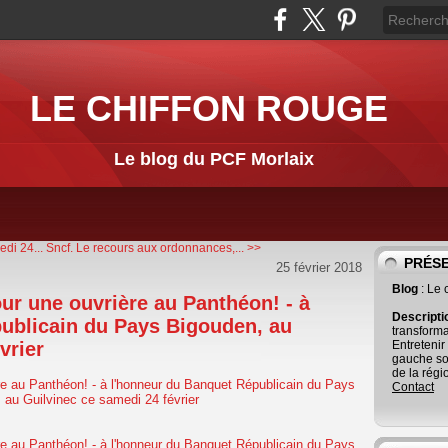
LE CHIFFON ROUGE
Le blog du PCF Morlaix
di 24...
Sncf. Le recours aux ordonnances,... >>
PRÉS
25 février 2018
Blog
: Le
r une ouvrière au Panthéon! - à
Descript
ublicain du Pays Bigouden, au
transforma
vrier
Entretenir
gauche so
de la régi
Contact