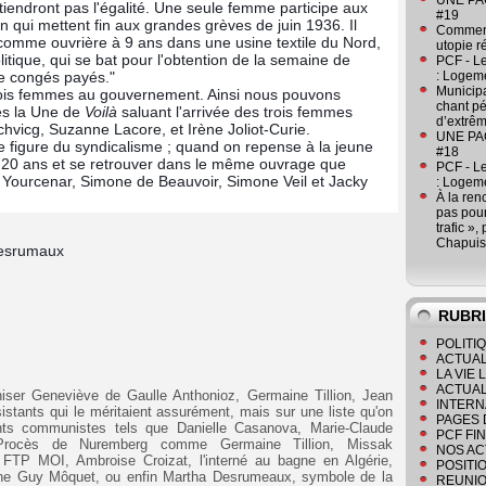
UNE PAGE
btiendront pas l'égalité. Une seule femme participe aux
#19
 qui mettent fin aux grandes grèves de juin 1936. Il
Comment
comme ouvrière à 9 ans dans une usine textile du Nord,
utopie r
olitique, qui se bat pour l'obtention de la semaine de
PCF - L
e congés payés."
: Logeme
Municipa
e trois femmes au gouvernement. Ainsi nous pouvons
chant pé
ès la Une de
Voilà
saluant l'arrivée des trois femmes
d’extrêm
chvicg, Suzanne Lacore, et Irène Joliot-Curie.
UNE PAGE
e figure du syndicalisme ; quand on repense à la jeune
#18
e à 20 ans et se retrouver dans le même ouvrage que
PCF - L
 Yourcenar, Simone de Beauvoir, Simone Veil et Jacky
: Logeme
À la ren
pas pour
trafic »
Chapuis
Desrumaux
RUBR
POLITI
ACTUAL
LA VIE
ACTUAL
niser Geneviève de Gaulle Anthonioz, Germaine Tillion, Jean
INTERN
istants qui le méritaient assurément, mais sur une liste qu'on
PAGES 
ants communistes tels que Danielle Casanova, Marie-Claude
PCF FI
au Procès de Nuremberg comme Germaine Tillion, Missak
NOS AC
a FTP MOI, Ambroise Croizat, l'interné au bagne en Algérie,
POSITI
jeune Guy Môquet, ou enfin Martha Desrumeaux, symbole de la
REUNIO