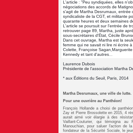
L'article : "Peu syndiquées, elles n’o
négociations des accords de Matignon
s'agit de Martha Desrumaux, entrée 
syndicaliste de la CGT, et militante p
quarante heures et deux semaines d
L'article se poursuit sur l'entrée d
retrouver page 89, Martha, juste apr
sous-secrétaires d'État, Cécile Bruns
Dans cet ouvrage, Martha est la seul
femme qui ne savait ni lire ni écrir
Colette, Françoise Sagan,Marguerite
Kennedy et tant d'autres...
Laurence Dubois
Présidente de l'association Martha 
* aux Éditions du Seuil, Paris, 2014
Martha Desrumaux, une ville de lutte.
Pour une ouvrière au Panthéon!
François Hollande a choisi de panthéo
Zay et Pierre Brossolette en 2015, 4 rés
aurait aimé voir élargie à des résist
Vaillant-Couturier, qui témoigna 
Manouchian, pour saluer l'action de l
fondateur de la Sécurité Sociale, le 