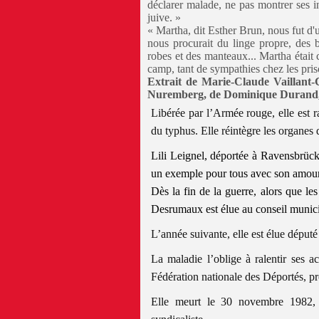
déclarer malade, ne pas montrer ses in
juive. »
« Martha, dit Esther Brun, nous fut d'
nous procurait du linge propre, des b
robes et des manteaux... Martha était ce
camp, tant de sympathies chez les priso
Extrait de Marie-Claude Vaillant
Nuremberg, de Dominique Durand, 
Libérée par l’Armée rouge, elle est 
du typhus. Elle réintègre les organes
Lili Leignel, déportée à Ravensbrück
un exemple pour tous avec son amour
Dès la fin de la guerre, alors que l
Desrumaux est élue au conseil munici
L’année suivante, elle est élue dépu
La maladie l’oblige à ralentir ses a
Fédération nationale des Déportés, p
Elle meurt le 30 novembre 1982, 