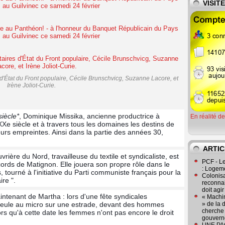
VISIT
d'État du Front populaire, Cécile Brunschvicg, Suzanne Lacore, et
Irène Joliot-Curie.
iècle*
, Dominique Missika, ancienne productrice à
En réalité d
Xe siècle et à travers tous les domaines les destins de
urs empreintes. Ainsi dans la partie des années 30,
ARTIC
uvrière du Nord, travailleuse du textile et syndicaliste, est
PCF - L
ords de Matignon. Elle jouera son pr
opre rôle dans le
: Logeme
, tourné à l'initiative du Parti communiste français pour la
Colonisa
re ".
reconnai
doit agi
aintenant de Martha : lors d'une fête syndicales
« Machin
seule au micro sur une estrade, devant des hommes
» de la 
cherche 
ors qu'à cette date les femmes n'ont pas encore le droit
gouver