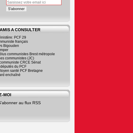
 AMIS A CONSULTER
inistère: PCF 29
mmuniste français
s Bigouden
imper
élus communistes Brest métropole
nes communistes (JC)
communiste CRCE Sénat
s députés du PCF
citoyen santé PCF Bretagne
rd enchaîné
Z-MOI
S'abonner au flux RSS