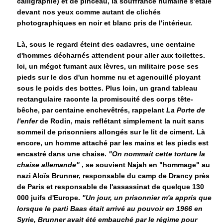
calligraphie) et de pinceau, la souffrance humaine s'étale
devant nos yeux comme autant de clichés
photographiques en noir et blanc pris de l'intérieur.
Là, sous le regard éteint des cadavres, une centaine
d'hommes décharnés attendent pour aller aux toilettes.
Ici, un mégot fumant aux lèvres, un militaire pose ses
pieds sur le dos d'un homme nu et agenouillé ployant
sous le poids des bottes. Plus loin, un grand tableau
rectangulaire raconte la promiscuité des corps tête-
bêche, par centaine enchevêtrés, rappelant
La Porte de
l'enfer
de Rodin, mais reflétant simplement la nuit sans
sommeil de prisonniers allongés sur le lit de ciment. Là
encore, un homme attaché par les mains et les pieds est
encastré dans une chaise.
"On nommait cette torture la
chaise allemande"
, se souvient Najah en "hommage" au
nazi Aloïs Brunner, responsable du camp de Drancy près
de Paris et responsable de l'assassinat de quelque 130
000 juifs d'Europe.
"Un jour, un prisonnier m'a appris que
lorsque le parti Baas était arrivé au pouvoir en 1966 en
Syrie, Brunner avait été embauché par le régime pour