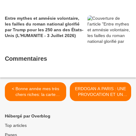
Entre mythes et amnésie volontaire,
les failles du roman national glorifié
par Trump pour les 250 ans des États-
Unis (L'HUMANITE - 3 Juillet 2026)
Commentaires
< Bonne année mes très
ERDOGAN A PARIS : UNE
chers riches: la carte
PROVOCATION ET UN
blanche de l'écrivain Pierre
OUTRAGE (PCF) >
Lemaître, auteur d'Au revoir
là haut! sur France Inter
Hébergé par Overblog
Top articles
Pages