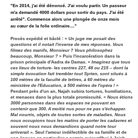
"En 2014, j'ai été dénoncé. J'ai voulu partir. Un passeur
m'a demandé 4000 dollars pour sortir du pays. J'ai été
arrêté". Commence alors une plongée de onze mois
au
cœur
de la folie ordinai
re.
..."
Procès expédié et bâclé : «
Un juge me posait des
questions et il notait l'inverse de mes réponses. Vous
filmez des manifs, Monsieur ? Vous philosophez
beaucoup, Monsieur ?
» Puis l'incarcération dans la
prison principale d'Aadra de Damas. «
Imaginez que tous
ces lieux de torture- les centres 227, 48 ou 215 – dont la
simple évocation fait trembler tout Syrien, sont situés à
100 mètres de la faculté de lettres, à 60 mètres du
ministère de l'Education, à 500 mètres de l'opéra !
»
Pendant près d'un an, Najah subira tortures, humiliations,
et menaces dans la plus totale promiscuité. «
Nous étions
3000 personnes dans des espaces ne pouvant en
contenir que 300. A moitié nus pour ne pas s'échapper.
Mal nourris, objets de toutes sortes de maladies. Nous
nous occupions tous les matins de porter les cadavres et
souvent nous nous demandions quand notre tour
arriverait ».
Seul l'amour indéfectible de sa famille et de