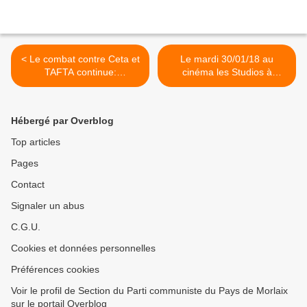
< Le combat contre Ceta et
Le mardi 30/01/18 au
TAFTA continue:
cinéma les Studios à
information du collectif Stop
Landivisiau à 20h30:
TAFTA-CETA Cornouaille
Irrintzina, ciné-débat
organisé par le collectif
Hébergé par Overblog
Landi doit dire non à la
centrale >
Top articles
Pages
Contact
Signaler un abus
C.G.U.
Cookies et données personnelles
Préférences cookies
Voir le profil de Section du Parti communiste du Pays de Morlaix
sur le portail Overblog