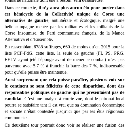
solidarité nationale dont elle a besoin, sera désastreuse.
Dans ce contexte,
il n’y aura plus aucun élu pour porter dans
cet hémicycle de la Collectivité unique de Corse une
alternative de gauche
, antilibérale et écologique, malgré une
belle campagne menée par les militantes et les militants de la
Corse Insoumise, du Parti communiste français, de la Manca
Alternativa et d’Ensemble.
En rassemblant 6788 suffrages, 660 de moins qu’en 2015 pour la
liste PCF-FdG, cette liste, la seule de gauche (FI, PS, PRG,
EELV ayant jeté l'éponge avant de mener le combat) n’est pas
parvenue avec 5,7 % à franchir la barre des 7 %, indispensable
pour qu’elle puisse être maintenue.
Aussi surprenant que cela puisse paraître, plusieurs voix sur
le continent se sont félicitées de cette disparition, dont des
responsables politiques de gauche qui ne présentaient pas de
candidat
. C’est une analyse à courte vue, dont le patronat local
pourra se satisfaire tant il est vrai que sa domination économique
et sociale n’était contestée jusqu’ici que par les élus régionaux
communistes.
Ce deuxième tour pourrait donc voir se réaliser une fusion des