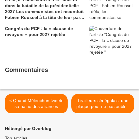
dans la bataille de la présidentielle
2027 Les communistes ont reconduit
Fabien Roussel à la tête de leur parti,
à l’issue du 40e congrès national, à
Congrès du PCF : la « clause de
Lille. Le secrétaire national, dont la
revoyure » pour 2027 rejetée
candidature devrait être officialisée le
6 septembre, veut désormais jeter «
toutes ses forces » dans la campagne
présidentielle.
Commentaires
< Quand Mélenchon tweete
Tirailleurs sénégalais: une
sa haine des alliances
plaque pour ne pas oublier
Insoumis- communistes en
(Le Télégramme):
félicitant les nationalistes
inauguration publique le
corses !
lundi 4 décembre à 18h30
Hébergé par Overblog
en présence de Martin
Mourre, Kris, Anne Cousin
Top articles