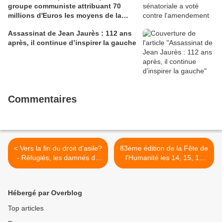
groupe communiste attribuant 70
millions d'Euros les moyens de la
sécurité civile (Ian BROSSAT
Assassinat de Jean Jaurès : 112 ans
Sénateur Communiste)
après, il continue d’inspirer la gauche
Commentaires
< Vers la fin du droit d'asile?
83ème édition de la Fête de
- Réfugiés, les damnés de
l'Humanité les 14, 15, 16
l'Europe néocoloniale
septembre 2018 avec NTM
(L'Humanité Dimanche, 7-
et Kenny Arkana >
13 décembre 2017)
Hébergé par Overblog
Top articles