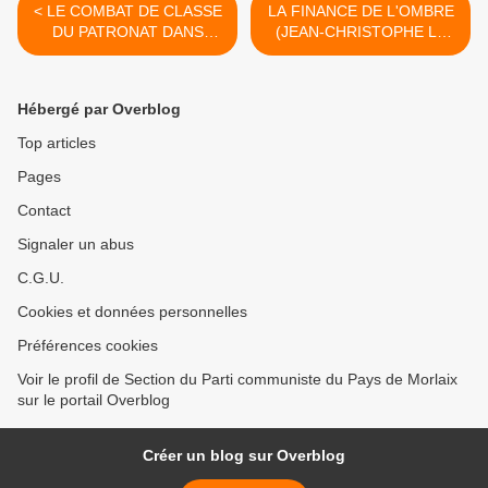
< LE COMBAT DE CLASSE
LA FINANCE DE L'OMBRE
DU PATRONAT DANS
(JEAN-CHRISTOPHE LE
L'INDUSTRIE TEXTILE EN
DUIGOU – L’HUMANITE
1907 (ROGER
DIMANCHE – JEUDI 23
BOURDERON HISTORIEN
NOVEMBRE 2017) >
Hébergé par Overblog
– L’HUMANITE DU
VENDREDI 17 DECEMBRE
Top articles
2017
Pages
Contact
Signaler un abus
C.G.U.
Cookies et données personnelles
Préférences cookies
Voir le profil de Section du Parti communiste du Pays de Morlaix
sur le portail Overblog
Créer un blog sur Overblog