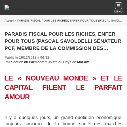
MENU
Accueil
» PARADIS FISCAL POUR LES RICHES, ENFER POUR TOUS (PASCAL SAVOLDELLI SÉNATEUR PCF, MEMBRE DE LA COMMISSION DES FINANCES – L’HUMANITE DU VENDREDI 15 DECEMBRE 2017)
PARADIS FISCAL POUR LES RICHES, ENFER
POUR TOUS (PASCAL SAVOLDELLI SÉNATEUR
PCF, MEMBRE DE LA COMMISSION DES
FINANCES – L’HUMANITE DU VENDREDI 15
Publié le 16/12/2017 à 06:32
DECEMBRE 2017)
Par
Section du Parti communiste du Pays de Morlaix
LE « NOUVEAU MONDE » ET LE
CAPITAL FILENT LE PARFAIT
AMOUR
Il y a quelques jours, un grand quotidien économique,
toujours soucieux de la bonne santé des marchés