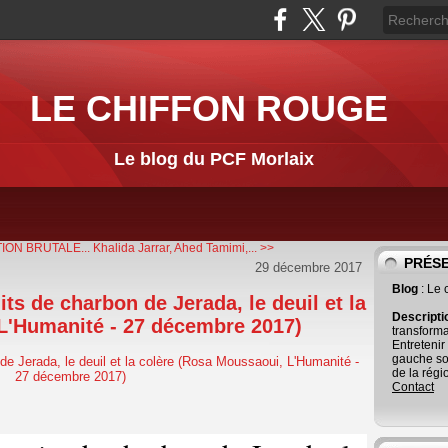
LE CHIFFON ROUGE
Le blog du PCF Morlaix
ON BRUTALE...
Khalida Jarrar, Ahed Tamimi,... >>
PRÉS
29 décembre 2017
Blog
: Le
ts de charbon de Jerada, le deuil et la
Descript
L'Humanité - 27 décembre 2017)
transforma
Entretenir
gauche so
de la régi
Contact