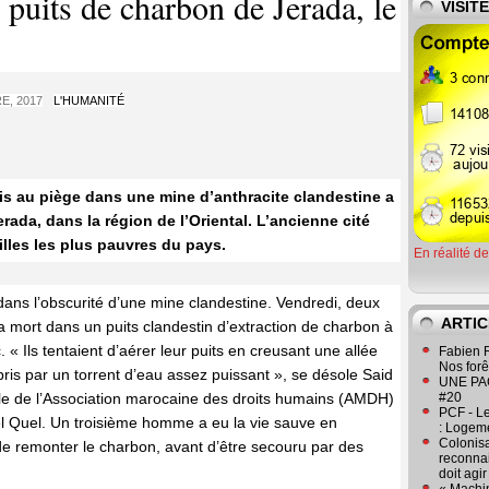
puits de charbon de Jerada, le
VISIT
E, 2017
L'HUMANITÉ
is au piège dans une mine d’anthracite clandestine a
erada, dans la région de l’Oriental. L’ancienne cité
illes les plus pauvres du pays.
En réalité d
dans l’obscurité d’une mine clandestine. Vendredi, deux
ARTIC
la mort dans un puits clandestin d’extraction de charbon à
« Ils tentaient d’aérer leur puits en creusant une allée
Fabien R
Nos forêt
urpris par un torrent d’eau assez puissant », se désole Said
UNE PAGE
cale de l’Association marocaine des droits humains (AMDH)
#20
PCF - L
l Quel. Un troisième homme a eu la vie sauve en
: Logeme
Colonisa
de remonter le charbon, avant d’être secouru par des
reconnai
doit agi