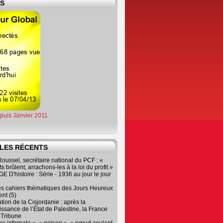
ES
epuis Janvier 2011
LES RÉCENTS
oussel, secrétaire national du PCF : «
s brûlent, arrachons-les à la loi du profit »
 D'histoire : Série - 1936 au jour le jour
es cahiers thématiques des Jours Heureux
nt (5)
tion de la Cisjordanie : après la
ssance de l’État de Palestine, la France
r Tribune