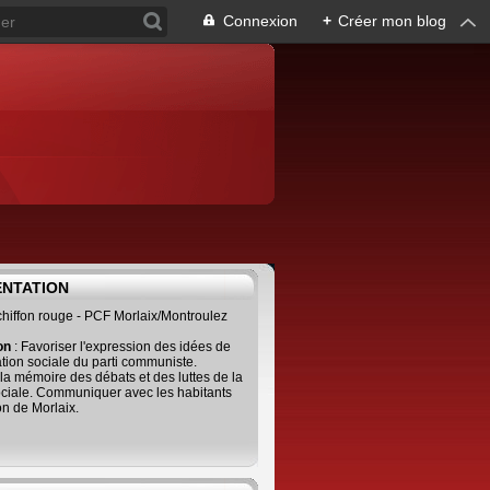
Connexion
+
Créer mon blog
ENTATION
 chiffon rouge - PCF Morlaix/Montroulez
ion
: Favoriser l'expression des idées de
tion sociale du parti communiste.
 la mémoire des débats et des luttes de la
ciale. Communiquer avec les habitants
on de Morlaix.