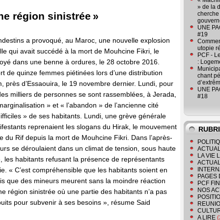
« Machin
» de la 
e région sinistrée »
cherche 
gouver
UNE PAGE
#19
andestins a provoqué, au Maroc, une nouvelle explosion
Comment
utopie r
e qui avait succédé à la mort de Mouhcine Fikri, le
PCF - L
royé dans une benne à ordures, le 28 octobre 2016.
: Logeme
Municipa
 de quinze femmes piétinées lors d’une distribution
chant pé
d’extrêm
m, près d’Essaouira, le 19 novembre dernier. Lundi, pour
UNE PAGE
des milliers de personnes se sont rassemblées, à Jerada,
#18
 marginalisation » et « l’abandon » de l’ancienne cité
difficiles » de ses habitants. Lundi, une grève générale
nifestants reprenaient les slogans du Hirak, le mouvement
RUBR
ne du Rif depuis la mort de Mouhcine Fikri. Dans l’après-
POLITI
eurs se déroulaient dans un climat de tension, sous haute
ACTUAL
LA VIE
é, les habitants refusant la présence de représentants
ACTUAL
ie. « C’est compréhensible que les habitants soient en
INTERN
PAGES 
fois que des mineurs meurent sans la moindre réaction
PCF FI
NOS AC
e région sinistrée où une partie des habitants n’a pas
POSITI
puits pour subvenir à ses besoins », résume Said
REUNIO
CULTU
A LIRE
(