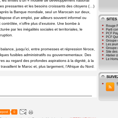
an, les limites d’un « modèle de développement national
es pressantes et les besoins croissants des citoyens (…)
. D’après la Banque mondiale, seul un Marocain sur deux,
ispose d’un emploi, par ailleurs souvent informel ou
SITES
 contrôlée, n’offre plus d’exutoire. Une bombe à
Rouge F
rée par les inégalités sociales et territoriales, le
Parti co
PCF Pay
ruption.
PCF Qu
Groupe 
Les jeu
Groupe 
is balance, jusqu’ici, entre promesses et répression féroce,
Site de
quelques fusibles administratifs ou gouvernementaux. Des
Atelier 
Le Homa
res au regard des profondes aspirations à la dignité, à la
 travaillent le Maroc et, plus largement, l’Afrique du Nord.
SUIVE
epost
0