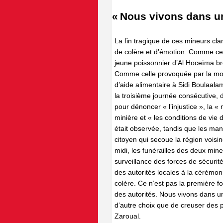
« Nous vivons dans un
La fin tragique de ces mineurs cl
de colère et d’émotion. Comme cell
jeune poissonnier d’Al Hoceïma b
Comme celle provoquée par la mort
d’aide alimentaire à Sidi Boulaala
la troisième journée consécutive, 
pour dénoncer « l’injustice », la «
minière et « les conditions de vie 
était observée, tandis que les ma
citoyen qui secoue la région voisi
midi, les funérailles des deux min
surveillance des forces de sécurit
des autorités locales à la cérémon
colère. Ce n’est pas la première 
des autorités. Nous vivons dans un
d’autre choix que de creuser des 
Zaroual.