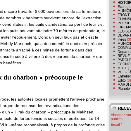
HISTOI
Ecologi
MUNICI
t encore travailler 9 000 ouvriers lors de sa fermeture,
FRONT 
de nombreux habitants survivent encore de l’extraction
CHANS
POESIE
endrillates », les puits clandestins, au péril de leur vie.
CINEMA
t les puits pouvant atteindre 70 mètres de profondeur, ils
LEGISL
DEPART
éviter l’éboulement. Donc un seul faux pas et c’est le
livres
(3
 Mehdy Mariouch, qui a documenté le quotidien précaire
MUNICI
COMMU
nthracite arraché à ces mines de fortune dans des
Départe
REVUE 
ensuite cédé à vil prix à des « barons du charbon » qui
PAROLE
es bénéfices.
ECONO
MJCF
(7
PCF - F
ak du charbon » préoccupe le
Entretie
Edito
(3)
MARDI 
Planète
odé, les autorités locales promettent l’arrivée prochaine
 chargée de recenser les revendications des
RECEV
nte d’un « Hirak du charbon » préoccupe le Makhzen,
Abonnez-vous
ntexte de fortes tensions sociales et politiques. Le 14
publiés.
VI lui-même reconnaissait, à propos de la profonde crise
Email