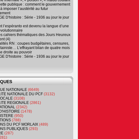
e infernale », « poison », « nœud coulant
dette publique : comment le gouvernement
à imposer l’austérité au futur
nement
 D'histoire : Série - 1936 au jour le jour
 l’espéranto est devenu la langue d’une
évolutionnaire
es cahiers thématiques des Jours Heureux
nt (4)
lités RN : coupes budgétaires, censures,
tainiste… L’effrayant bilan de quatre mois
e droite au pouvoir
 D'histoire : Série - 1936 au jour le jour
IQUES
QUE NATIONALE
(6649)
ITE NATIONALE DU PCF
(3132)
 LOCALE
(3108)
ITE REGIONALE
(2861)
ATIONAL
(2342)
D'HISTOIRE
(1478)
NISTERE
(950)
TIONS
(788)
ONS DU PCF MORLAIX
(489)
NS PUBLIQUES
(293)
RE
(287)
281)