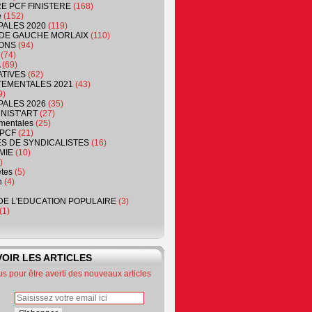
RE PCF FINISTERE
(168)
e
(152)
PALES 2020
(119)
DE GAUCHE MORLAIX
(110)
ONS
(94)
(74)
(69)
ATIVES
(62)
EMENTALES 2021
(43)
9)
PALES 2026
(35)
NIST'ART
(27)
mentales
(25)
PCF
(21)
S DE SYNDICALISTES
(16)
MIE
(10)
)
êtes
(5)
n
(4)
DE L'EDUCATION POPULAIRE
(3)
(1)
OIR LES ARTICLES
 pour être averti des nouveaux articles