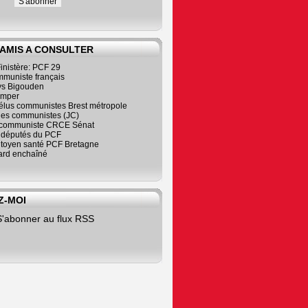
 AMIS A CONSULTER
inistère: PCF 29
mmuniste français
s Bigouden
imper
élus communistes Brest métropole
nes communistes (JC)
communiste CRCE Sénat
s députés du PCF
citoyen santé PCF Bretagne
rd enchaîné
Z-MOI
S'abonner au flux RSS