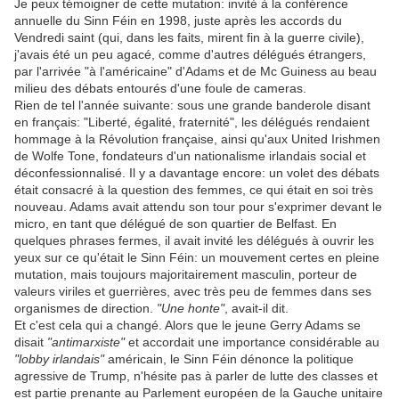
Je peux témoigner de cette mutation: invité à la conférence
annuelle du Sinn Féin en 1998, juste après les accords du
Vendredi saint (qui, dans les faits, mirent fin à la guerre civile),
j'avais été un peu agacé, comme d'autres délégués étrangers,
par l'arrivée "à l'américaine" d'Adams et de Mc Guiness au beau
milieu des débats entourés d'une foule de cameras.
Rien de tel l'année suivante: sous une grande banderole disant
en français: "Liberté, égalité, fraternité", les délégués rendaient
hommage à la Révolution française, ainsi qu'aux United Irishmen
de Wolfe Tone, fondateurs d'un nationalisme irlandais social et
déconfessionnalisé. Il y a davantage encore: un volet des débats
était consacré à la question des femmes, ce qui était en soi très
nouveau. Adams avait attendu son tour pour s'exprimer devant le
micro, en tant que délégué de son quartier de Belfast. En
quelques phrases fermes, il avait invité les délégués à ouvrir les
yeux sur ce qu'était le Sinn Féin: un mouvement certes en pleine
mutation, mais toujours majoritairement masculin, porteur de
valeurs viriles et guerrières, avec très peu de femmes dans ses
organismes de direction.
"Une honte"
, avait-il dit.
Et c'est cela qui a changé. Alors que le jeune Gerry Adams se
disait
"antimarxiste"
et accordait une importance considérable au
"lobby irlandais"
américain, le Sinn Féin dénonce la politique
agressive de Trump, n'hésite pas à parler de lutte des classes et
est partie prenante au Parlement européen de la Gauche unitaire