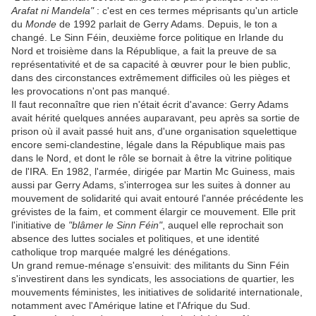
Arafat ni Mandela"
: c'est en ces termes méprisants qu'un article
du
Monde
de 1992 parlait de Gerry Adams. Depuis, le ton a
changé. Le Sinn Féin, deuxième force politique en Irlande du
Nord et troisième dans la République, a fait la preuve de sa
représentativité et de sa capacité à œuvrer pour le bien public,
dans des circonstances extrêmement difficiles où les pièges et
les provocations n'ont pas manqué.
Il faut reconnaître que rien n'était écrit d'avance: Gerry Adams
avait hérité quelques années auparavant, peu après sa sortie de
prison où il avait passé huit ans, d'une organisation squelettique
encore semi-clandestine, légale dans la République mais pas
dans le Nord, et dont le rôle se bornait à être la vitrine politique
de l'IRA. En 1982, l'armée, dirigée par Martin Mc Guiness, mais
aussi par Gerry Adams, s'interrogea sur les suites à donner au
mouvement de solidarité qui avait entouré l'année précédente les
grévistes de la faim, et comment élargir ce mouvement. Elle prit
l'initiative de
"blâmer le Sinn Féin"
, auquel elle reprochait son
absence des luttes sociales et politiques, et une identité
catholique trop marquée malgré les dénégations.
Un grand remue-ménage s'ensuivit: des militants du Sinn Féin
s'investirent dans les syndicats, les associations de quartier, les
mouvements féministes, les initiatives de solidarité internationale,
notamment avec l'Amérique latine et l'Afrique du Sud.