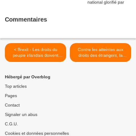
Commentaires
< Brexit - Les droits du
Contre les atteintes aux
peuple irlandais doivent
droits des étrangers, la
être respectés (PCF)
répression des migrants, la
sénatrice communiste des
Côtes d'Armor Christine
Hébergé par Overblog
Prunaud interpelle Gérard
Collomb >
Top articles
Pages
Contact
Signaler un abus
C.G.U.
Cookies et données personnelles