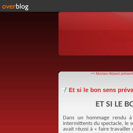
<< Morlaix-Wawel présent 
Et si le bon sens préval
ET SI LE 
Dans un hommage rendu à l’
intermittents du spectacle, le s
avait réussi à « faire travaill