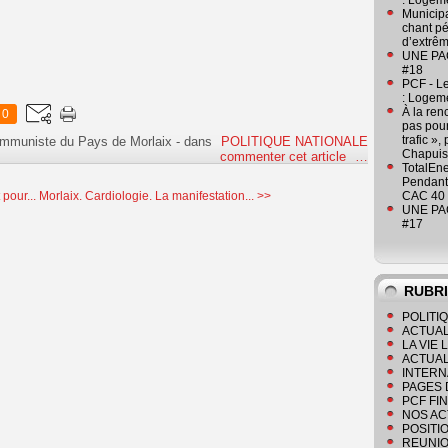
: Logeme
Municipa
chant pé
d’extrêm
UNE PAGE
#18
PCF - L
: Logeme
À la ren
0
pas pour
trafic »
ommuniste du Pays de Morlaix
-
dans
POLITIQUE NATIONALE
Chapuis
commenter cet article
…
TotalEn
Pendant 
pour...
Morlaix. Cardiologie. La manifestation... >>
CAC 40 
UNE PAGE
#17
RUBR
POLITI
ACTUAL
LA VIE
ACTUAL
INTERN
PAGES 
PCF FI
NOS AC
POSITI
REUNIO