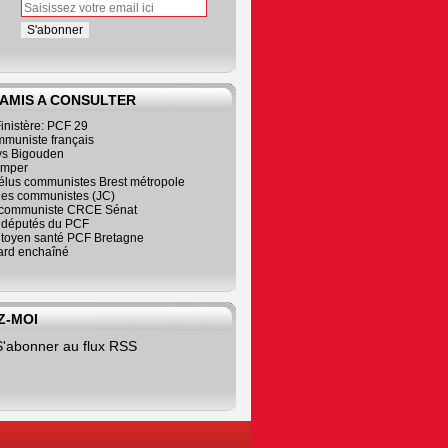
 AMIS A CONSULTER
inistère: PCF 29
mmuniste français
s Bigouden
imper
élus communistes Brest métropole
nes communistes (JC)
communiste CRCE Sénat
s députés du PCF
citoyen santé PCF Bretagne
rd enchaîné
Z-MOI
S'abonner au flux RSS