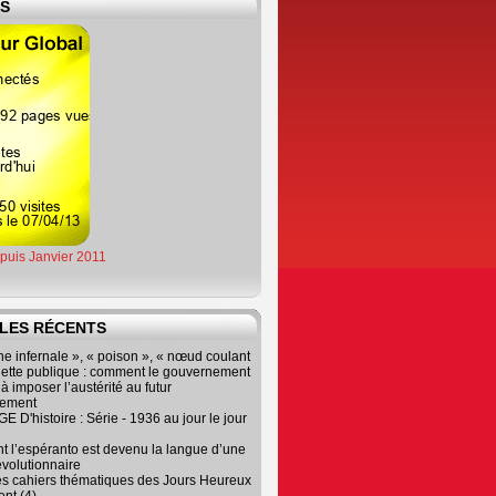
ES
epuis Janvier 2011
LES RÉCENTS
e infernale », « poison », « nœud coulant
dette publique : comment le gouvernement
à imposer l’austérité au futur
nement
 D'histoire : Série - 1936 au jour le jour
 l’espéranto est devenu la langue d’une
évolutionnaire
es cahiers thématiques des Jours Heureux