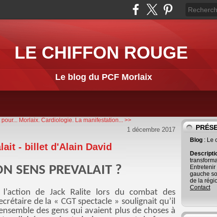
LE CHIFFON ROUGE
Le blog du PCF Morlaix
pour...
Morlaix. Cardiologie. La manifestation... >>
PRÉS
1 décembre 2017
Blog
: Le
ait - billet d'Alain David
Descript
transforma
BON SENS PREVALAIT ?
Entretenir
gauche so
de la régi
Contact
action de Jack Ralite lors du combat des
ecrétaire de la « CGT spectacle » soulignait qu’il
er ensemble des gens qui avaient plus de choses à