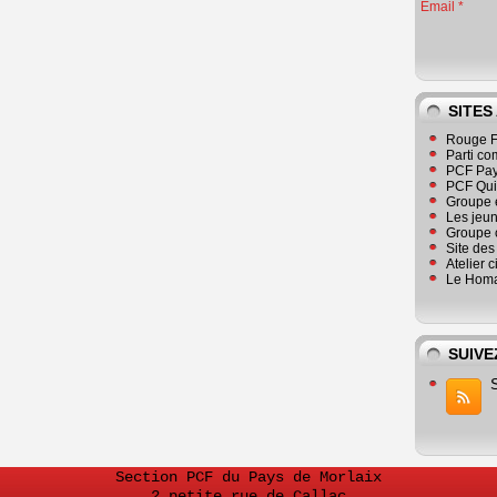
Email
SITES
Rouge F
Parti co
PCF Pay
PCF Qu
Groupe 
Les jeu
Groupe 
Site de
Atelier 
Le Homa
SUIVE
Section PCF du Pays de Morlaix
2 petite rue de Callac