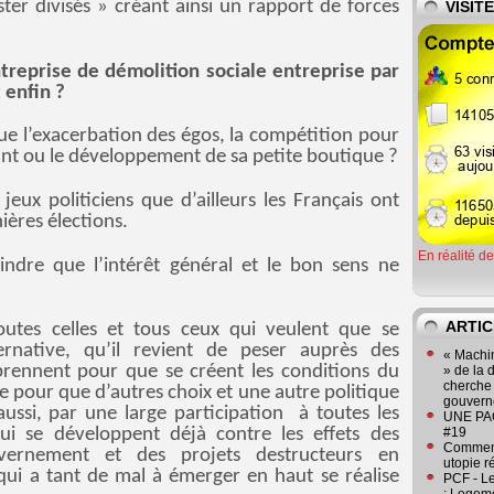
r divisés » créant ainsi un rapport de forces
VISIT
ntreprise de démolition sociale entreprise par
 enfin ?
que l’exacerbation des égos, la compétition pour
nt ou le développement de sa petite boutique ?
 jeux politiciens que d’ailleurs les Français ont
ières élections.
En réalité d
indre que l’intérêt général et le bon sens ne
ARTIC
outes celles et tous ceux qui veulent que se
ernative, qu’il revient de peser auprès des
« Machin
 prennent pour que se créent les conditions du
» de la 
cherche 
 pour que d’autres choix et une autre politique
gouver
ussi, par une large participation à toutes les
UNE PAGE
qui se développent déjà contre les effets des
#19
Comment
vernement et des projets destructeurs en
utopie r
qui a tant de mal à émerger en haut se réalise
PCF - L