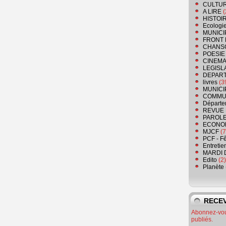
CULTU
A LIRE
(
HISTOI
Ecologi
MUNICI
FRONT 
CHANS
POESIE
CINEMA
LEGISL
DEPART
livres
(3
MUNICI
COMMU
Départe
REVUE 
PAROLE
ECONO
MJCF
(7
PCF - F
Entretie
MARDI 
Edito
(2)
Planète
RECEV
Abonnez-vous
publiés.