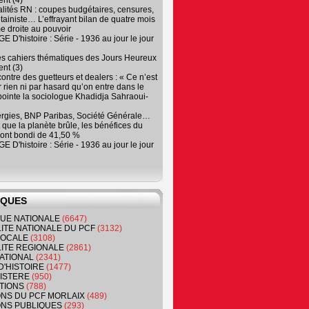
nt (4)
lités RN : coupes budgétaires, censures,
tainiste… L’effrayant bilan de quatre mois
e droite au pouvoir
 D'histoire : Série - 1936 au jour le jour
es cahiers thématiques des Jours Heureux
nt (3)
contre des guetteurs et dealers : « Ce n’est
 rien ni par hasard qu’on entre dans le
, pointe la sociologue Khadidja Sahraoui-
ergies, BNP Paribas, Société Générale…
que la planète brûle, les bénéfices du
ont bondi de 41,50 %
 D'histoire : Série - 1936 au jour le jour
IQUES
QUE NATIONALE
(6647)
ITE NATIONALE DU PCF
(3132)
 LOCALE
(3108)
ITE REGIONALE
(2861)
ATIONAL
(2341)
D'HISTOIRE
(1477)
NISTERE
(950)
TIONS
(788)
ONS DU PCF MORLAIX
(489)
NS PUBLIQUES
(293)