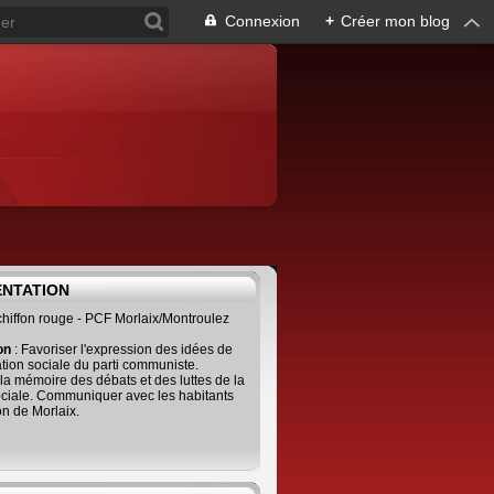
Connexion
+
Créer mon blog
ENTATION
 chiffon rouge - PCF Morlaix/Montroulez
ion
: Favoriser l'expression des idées de
tion sociale du parti communiste.
 la mémoire des débats et des luttes de la
ciale. Communiquer avec les habitants
on de Morlaix.