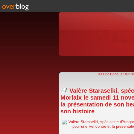
<< Eric Bocquet sur l'é
Valère Staraselki, spé
Morlaix le samedi 11 nov
la présentation de son bea
son histoire