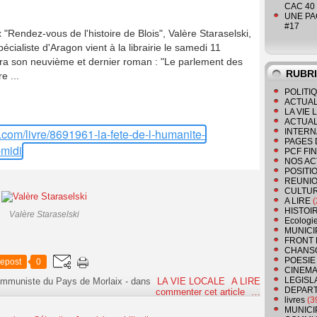
CAC 40 
UNE PAGE
#17
"Rendez-vous de l'histoire de Blois", Valère Staraselski,
cialiste d'Aragon vient à la librairie le samedi 11
ra son neuvième et dernier roman : "Le parlement des
RUBR
e ...
POLITI
ACTUAL
LA VIE
ACTUAL
.com/livre/8691961-la-fete-de-l-humanite-
INTERN
PAGES 
-midi
PCF FI
NOS AC
POSITI
REUNIO
CULTU
A LIRE
(
HISTOI
Valère Staraselski
Ecologi
MUNICI
FRONT 
CHANS
POESIE
epost
0
CINEMA
LEGISL
communiste du Pays de Morlaix
-
dans
LA VIE LOCALE
A LIRE
DEPART
commenter cet article
…
livres
(3
MUNICI