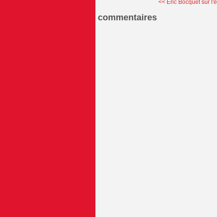
<< Eric Bocquet sur l'é
commentaires