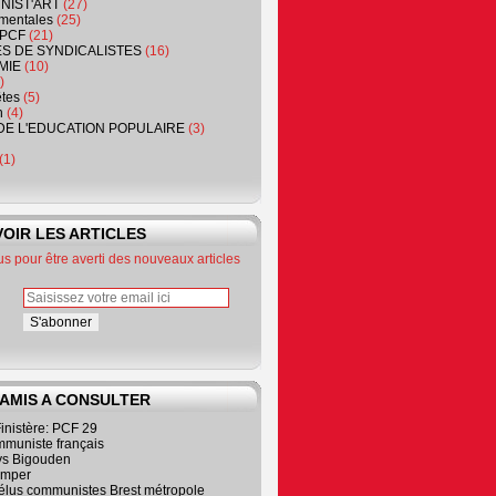
NIST'ART
(27)
mentales
(25)
PCF
(21)
S DE SYNDICALISTES
(16)
MIE
(10)
)
êtes
(5)
n
(4)
DE L'EDUCATION POPULAIRE
(3)
(1)
OIR LES ARTICLES
 pour être averti des nouveaux articles
 AMIS A CONSULTER
inistère: PCF 29
mmuniste français
s Bigouden
imper
élus communistes Brest métropole