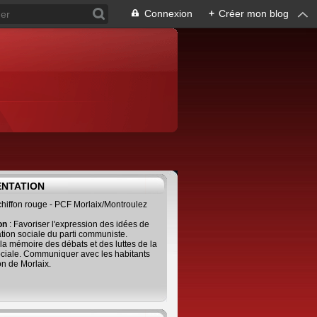
Connexion
+
Créer mon blog
ENTATION
 chiffon rouge - PCF Morlaix/Montroulez
ion
: Favoriser l'expression des idées de
tion sociale du parti communiste.
 la mémoire des débats et des luttes de la
ciale. Communiquer avec les habitants
on de Morlaix.