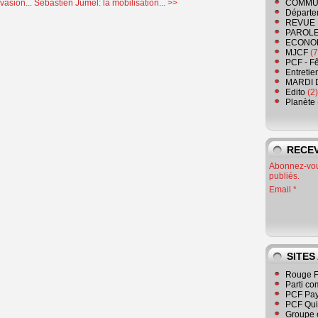
vasion...
Sébastien Jumel: la mobilisation... >>
COMMU
Départe
REVUE 
PAROLE
ECONO
MJCF
(7
PCF - F
Entretie
MARDI 
Edito
(2)
Planète
RECEV
Abonnez-vous
publiés.
Email
SITES
Rouge F
Parti co
PCF Pay
PCF Qu
Groupe 