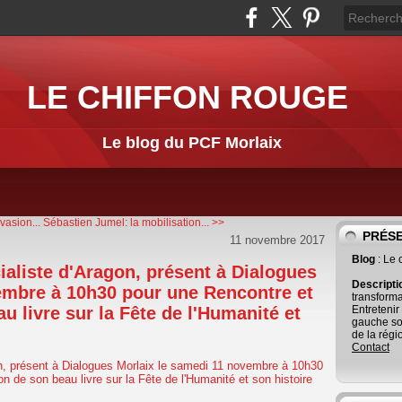
LE CHIFFON ROUGE
Le blog du PCF Morlaix
vasion...
Sébastien Jumel: la mobilisation... >>
PRÉS
11 novembre 2017
Blog
: Le
cialiste d'Aragon, présent à Dialogues
Descript
embre à 10h30 pour une Rencontre et
transforma
u livre sur la Fête de l'Humanité et
Entretenir
gauche so
de la régi
Contact