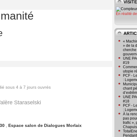
VISIT
umanité
En réalité d
e
ARTIC
« Machin
» de la 
cherche 
gouver
UNE PAGE
#19
Comment
utopie r
PCF - L
: Logeme
Municipa
é sous 4 à 7 jours ouvrés
chant pé
d’extrêm
UNE PAGE
#18
alère Staraselski
PCF - L
: Logeme
À la ren
pas pour
trafic »
30
,
Espace salon de Dialogues Morlaix
Chapuis
TotalEn
Pendant 