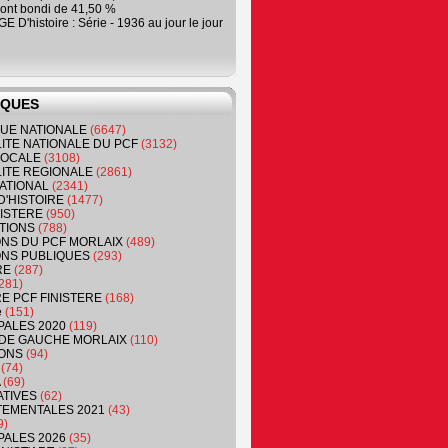
ont bondi de 41,50 %
 D'histoire : Série - 1936 au jour le jour
IQUES
QUE NATIONALE
(6647)
ITE NATIONALE DU PCF
(3132)
 LOCALE
(3108)
ITE REGIONALE
(2861)
ATIONAL
(2341)
D'HISTOIRE
(1477)
NISTERE
(950)
TIONS
(788)
ONS DU PCF MORLAIX
(489)
NS PUBLIQUES
(293)
RE
(287)
281)
RE PCF FINISTERE
(168)
e
(151)
PALES 2020
(119)
DE GAUCHE MORLAIX
(110)
ONS
(94)
(74)
(69)
ATIVES
(62)
EMENTALES 2021
(43)
9)
PALES 2026
(35)