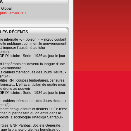
ES
epuis Janvier 2011
LES RÉCENTS
e infernale », « poison », « nœud coulant
dette publique : comment le gouvernement
à imposer l’austérité au futur
nement
 D'histoire : Série - 1936 au jour le jour
 l’espéranto est devenu la langue d’une
évolutionnaire
es cahiers thématiques des Jours Heureux
nt (4)
lités RN : coupes budgétaires, censures,
tainiste… L’effrayant bilan de quatre mois
e droite au pouvoir
 D'histoire : Série - 1936 au jour le jour
es cahiers thématiques des Jours Heureux
nt (3)
contre des guetteurs et dealers : « Ce n’est
 rien ni par hasard qu’on entre dans le
, pointe la sociologue Khadidja Sahraoui-
ergies, BNP Paribas, Société Générale…
que la planète brûle, les bénéfices du