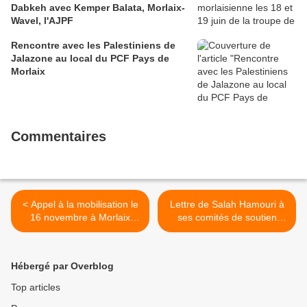
Dabkeh avec Kemper Balata, Morlaix-
Wavel, l'AJPF
Rencontre avec les Palestiniens de
Jalazone au local du PCF Pays de
Morlaix
Commentaires
< Appel à la mobilisation le
Lettre de Salah Hamouri à
16 novembre à Morlaix
ses comités de soutien
pour lutter contre la
depuis sa prison du Neguev
politique économique et
>
sociale pro-patronale et
Hébergé par Overblog
pro-riches de Macron:
communiqué de la section
Top articles
PCF pays de Morlaix