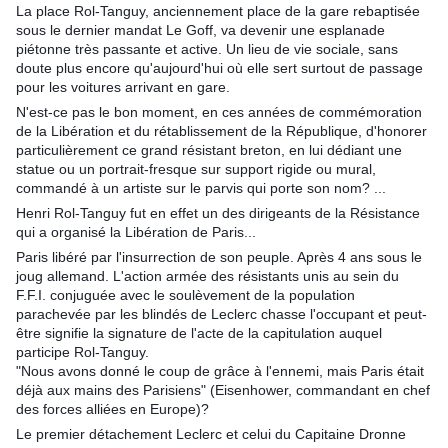
La place Rol-Tanguy, anciennement place de la gare rebaptisée
sous le dernier mandat Le Goff, va devenir une esplanade
piétonne très passante et active. Un lieu de vie sociale, sans
doute plus encore qu'aujourd'hui où elle sert surtout de passage
pour les voitures arrivant en gare.
N'est-ce pas le bon moment, en ces années de commémoration
de la Libération et du rétablissement de la République, d'honorer
particulièrement ce grand résistant breton, en lui dédiant une
statue ou un portrait-fresque sur support rigide ou mural,
commandé à un artiste sur le parvis qui porte son nom? ...
Henri Rol-Tanguy fut en effet un des dirigeants de la Résistance
qui a organisé la Libération de Paris...
Paris libéré par l'insurrection de son peuple. Après 4 ans sous le
joug allemand. L'action armée des résistants unis au sein du
F.F.I. conjuguée avec le soulèvement de la population
parachevée par les blindés de Leclerc chasse l'occupant et peut-
être signifie la signature de l'acte de la capitulation auquel
participe Rol-Tanguy.
"Nous avons donné le coup de grâce à l'ennemi, mais Paris était
déjà aux mains des Parisiens" (Eisenhower, commandant en chef
des forces alliées en Europe)?
Le premier détachement Leclerc et celui du Capitaine Dronne