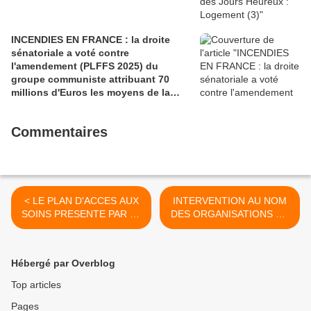
INCENDIES EN FRANCE : la droite
sénatoriale a voté contre
l'amendement (PLFFS 2025) du
groupe communiste attribuant 70
millions d'Euros les moyens de la
sécurité civile (Ian BROSSAT
Sénateur Communiste)
Commentaires
< LE PLAN D'ACCES AUX
INTERVENTION AU NOM
SOINS PRESENTE PAR LE
DES ORGANISATIONS DE
GOUVERNEMENT :
RETRAITéS CGT, FO, FSU
DEMANTELEMENT DE LA
AVANT LA PRISE DE
SANTE
PAROLE DU
Hébergé par Overblog
RASSEMBLEMENT
INTERPROFESSIONNEL
Top articles
DU JEUDI 16 NOVEMBRE
Pages
2017 A 10H30 A MORLAIX