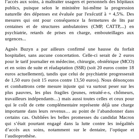
l’accès aux soins, à maltraiter usagers et personnels des hôpitaux
publics, puisque selon le ministère lui-même la progression
naturelle des dépenses est évaluée par l'exécutif à + 4,5%. D
es
mesures qui ont pour conséquence la fermetures de lits par
centaines et de structures ambulatoires (CMP, CATTP,...) en
psychiatrie, retards de prises en charge, embouteillages aux
urgences...
Agnès Buzyn a par ailleurs confirmé une hausse du forfait
hospitalier, sans aucune concertation. Celle-ci serait de 2 euros
pour le tarif journalier en médecine, chirurgie, obstétrique (MCO)
et en soins de suite et réadaptation (SSR) (soit 20 euros contre 18
euros actuellement), tandis que celui de psychiatrie progresserait
de 1,50 euro (soit 15 euros contre 13,50 euros).
Nous dénonçons
et combattrons cette mesure injuste qui va surtout peser sur les
plus pauvres,
les plus fragiles (jeunes, retraité-e-s, chômeurs,
travailleurs indépendants…) mais aussi toutes celles et ceux pour
qui le coût de cette complémentaire représente déjà une charge
importante dans leurs revenus… au point de l’abandonner dans
certains cas. Oubliées les belles promesses du candidat Macron
qui s’était pourtant engagé dans la lutte contre les inégalités
d’accès aux soins, notamment sur le dentaire, l’optique et
l’audioprothèse.