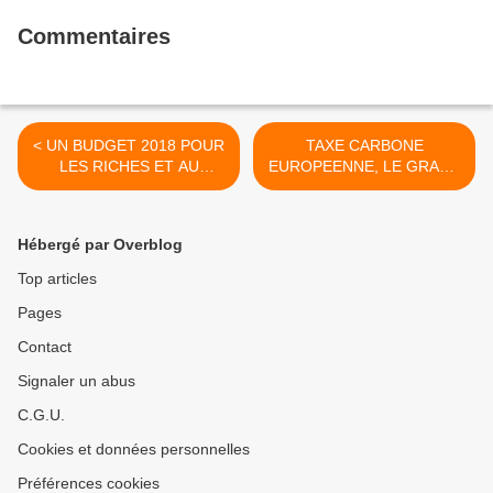
Sénateur Communiste)
Commentaires
< UN BUDGET 2018 POUR
TAXE CARBONE
LES RICHES ET AU
EUROPEENNE, LE GRAND
SERVICE DE LA CASSE DU
TERRAIN DE JEU DES
MODELE SOCIAL
PETITS PIRATES DE LA
FRANÇAIS
FINANCE (L’HUMANITE
Hébergé par Overblog
DIMANCHE – JEUDI 5
OCTOBRE 2017 –
Top articles
GERARD LE PUILL) >
Pages
Contact
Signaler un abus
C.G.U.
Cookies et données personnelles
Préférences cookies