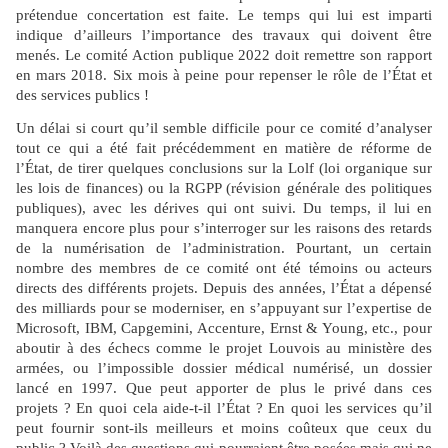
prétendue concertation est faite. Le temps qui lui est imparti
indique d’ailleurs l’importance des travaux qui doivent être
menés. Le comité Action publique 2022 doit remettre son rapport
en mars 2018. Six mois à peine pour repenser le rôle de l’État et
des services publics !
Un délai si court qu’il semble difficile pour ce comité d’analyser
tout ce qui a été fait précédemment en matière de réforme de
l’État, de tirer quelques conclusions sur la Lolf (loi organique sur
les lois de finances) ou la RGPP (révision générale des politiques
publiques), avec les dérives qui ont suivi. Du temps, il lui en
manquera encore plus pour s’interroger sur les raisons des retards
de la numérisation de l’administration. Pourtant, un certain
nombre des membres de ce comité ont été témoins ou acteurs
directs des différents projets. Depuis des années, l’État a dépensé
des milliards pour se moderniser, en s’appuyant sur l’expertise de
Microsoft, IBM, Capgemini, Accenture, Ernst & Young, etc., pour
aboutir à des échecs comme le projet Louvois au ministère des
armées, ou l’impossible dossier médical numérisé, un dossier
lancé en 1997. Que peut apporter de plus le privé dans ces
projets ? En quoi cela aide-t-il l’État ? En quoi les services qu’il
peut fournir sont-ils meilleurs et moins coûteux que ceux du
public ? Voilà des questions qui pourraient être posées mais qui ne