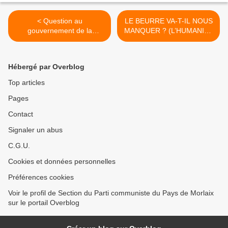
< Question au
LE BEURRE VA-T-IL NOUS
gouvernement de la
MANQUER ? (L’HUMANITE
sénatrice communiste des
– GERARD LE PUILL) >
Côtes d'Armor Christine
Prunaud pour la libération
Hébergé par Overblog
de Salah Hamouri
Top articles
Pages
Contact
Signaler un abus
C.G.U.
Cookies et données personnelles
Préférences cookies
Voir le profil de Section du Parti communiste du Pays de Morlaix
sur le portail Overblog