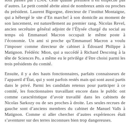
sont passés par l’ENA. Cette qualité première n’en empêche pas
d’autres. Le petit comité abrite ainsi de nombreux amis ou proches
du président. Laurent Bigorgne, directeur de l’institut Montaigne,
qui a hébergé le site d’En marche! à son domicile au moment de
son lancement, est naturellement au premier rang. Nicolas Revel,
ancien secrétaire général adjoint de l’Élysée chargé du social au
temps où Emmanuel Macron occupait le même poste à
l’économie. Un ami si proche qu’Emmanuel Macron a voulu
l’imposer comme directeur de cabinet à Édouard Philippe à
Matignon. Frédéric Mion, qui a succédé à Richard Descoing à la
tête de Sciences Po, a même eu le privilège d’être choisi parmi les
trois présidents du comité.
Ensuite, il y a des hauts fonctionnaires, parfaits connaisseurs de
l’appareil d’État, qui y sont parfois restés mais qui sont aussi partis
dans le privé. Parmi les candidats retenus pour participer à ce
comité, les fonctionnaires travaillant encore dans le public ont
comme caractéristique d’avoir travaillé dans les cabinets de
Nicolas Sarkozy ou de ses proches à droite. Les seules recrues de
gauche sont d’anciens membres du cabinet de Manuel Valls à
Matignon. Comme si aller chercher d’autres expériences était
s’aventurer sur des terres inconnues bien trop dangereuses.