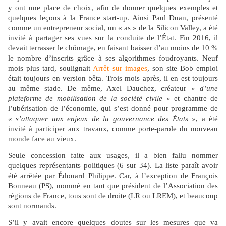
y ont une place de choix, afin de donner quelques exemples et
quelques leçons à la France start-up. Ainsi Paul Duan, présenté
comme un entrepreneur social, un « as » de la Silicon Valley, a été
invité à partager ses vues sur la conduite de l’État. Fin 2016, il
devait terrasser le chômage, en faisant baisser d’au moins de 10 %
le nombre d’inscrits grâce à ses algorithmes foudroyants. Neuf
mois plus tard, soulignait
Arrêt sur images
, son site Bob emploi
était toujours en version bêta. Trois mois après, il en est toujours
au même stade. De même, Axel Dauchez, créateur
« d’une
plateforme de mobilisation de la société civile »
et chantre de
l’ubérisation de l’économie, qui s’est donné pour programme de
« s’attaquer aux enjeux de la gouvernance des États »
, a été
invité à participer aux travaux, comme porte-parole du nouveau
monde face au vieux.
Seule concession faite aux usages, il a bien fallu nommer
quelques représentants politiques (6 sur 34). La liste paraît avoir
été arrêtée par Édouard Philippe. Car, à l’exception de François
Bonneau (PS), nommé en tant que président de l’Association des
régions de France, tous sont de droite (LR ou LREM), et beaucoup
sont normands.
S’il y avait encore quelques doutes sur les mesures que va