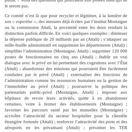
le seront pas.
Ce comité n’est là que pour recycler et légitimer, à la lumière de
son
« expertise »
, des mesures déjà écrites par l’institut Montaigne
ou la commission Attali, la proximité entre les deux rendant la
distinction parfois difficile. En voici quelques exemples : diminuer
la dépense publique de 20 milliards par an (Attali) ; s’attaquer au
mille-feuille administratif en supprimant les départements (Attali) ;
simplifier l’administration (Montaigne, Attali) ; supprimer 120 000
postes de fonctionnaires en cinq ans (Attali) ; établir un vrai
dialogue avec le privé en lui permettant des cogestions avec l’État
(Attali) ; abandonner des missions qui pourraient être facilement
conduites par le privé (Attali) ; externaliser des fonctions de
l’administration comme les ressources humaines ou la gestion de
l’immobilier au privé (Attali) ; poursuivre la politique des
partenariats public-privé (Montaigne, Attali) ; imposer aux
hôpitaux de revoir leurs activités, quitte à en abandonner
certaines, voire à fermer des établissements (Montaigne) ;
favoriser les parcours santé par les mutuelles (Montaigne) ;
accroître l’attractivité du secteur hospitalier pour la clientèle
étrangère fortunée (Attali) ; renforcer l’attractivité des ports et des
aéroports en les privatisant (Attali) ; privatiser les TER