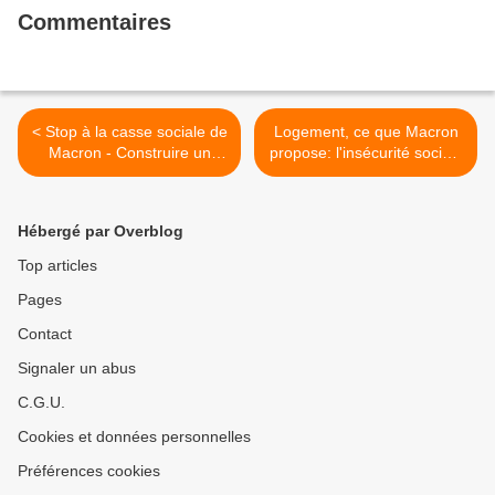
Commentaires
< Stop à la casse sociale de
Logement, ce que Macron
Macron - Construire un
propose: l'insécurité sociale
nouveau progrès social
généralisée (PCF) >
pour la France (PCF,
résolution du 14 octobre
Hébergé par Overblog
2017)
Top articles
Pages
Contact
Signaler un abus
C.G.U.
Cookies et données personnelles
Préférences cookies