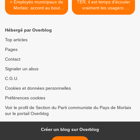
< Employés municipaux de
TER, il est temps d'écouter
Morlaix: accord au bout
vraiment les usagers:
d'une négociation et fin de
déclaration des
la grève (Le Télégramme,
communistes du pays de
31 octobre 2017)
Concarneau et Quimperlé >
Hébergé par Overblog
Top articles
Pages
Contact
Signaler un abus
C.G.U.
Cookies et données personnelles
Préférences cookies
Voir le profil de Section du Parti communiste du Pays de Morlaix
sur le portail Overblog
Créer un blog sur Overblog