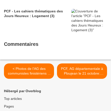
PCF - Les cahiers thématiques des
Jours Heureux : Logement (3)
Commentaires
< Photos de l'AG des
PCF, AG départementale à
communistes finistériens le
Ploujean le 21 octobre:
samedi 21 octobre 2017 à
préparer les enjeux de
Morlaix (salle de Ploujean) -
2018 (Le Télégramme,
photos de Jean-Luc Le
Gilles Troel - 25 octobre
Hébergé par Overblog
Calvez
2017) >
Top articles
Pages