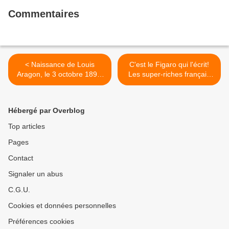
Commentaires
< Naissance de Louis
C'est le Figaro qui l'écrit!
Aragon, le 3 octobre 1897,
Les super-riches français
il y a 120 ans: interview de
placent 300 milliards dans
l'écrivain Philippe Forest sur
les Paradis Fiscaux, soit
la vie et l'oeuvre d'Aragon
15% du PIB! >
Hébergé par Overblog
Top articles
Pages
Contact
Signaler un abus
C.G.U.
Cookies et données personnelles
Préférences cookies