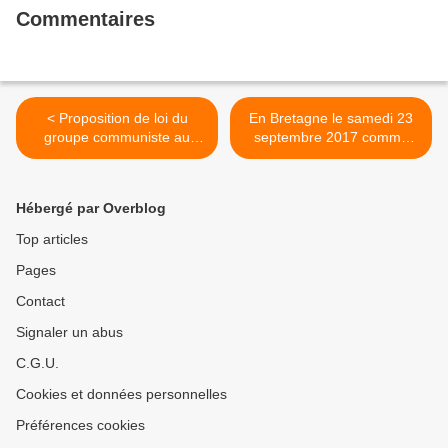
Commentaires
< Proposition de loi du
En Bretagne le samedi 23
groupe communiste au
septembre 2017 comme
Sénat: il est urgent de
partout en France, en
redonner vie à une police
marche pour la Paix >
de proximité
Hébergé par Overblog
Top articles
Pages
Contact
Signaler un abus
C.G.U.
Cookies et données personnelles
Préférences cookies