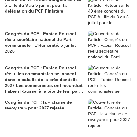
à Lille du 3 au 5 juillet pour la
délégation du PCF Finistère
Congrès du PCF : Fabien Roussel
réélu secrétaire national du Parti
communiste - L'Humanité, 5 juillet
2026
Congrès du PCF : Fabien Roussel
réélu, les communistes se lancent
dans la bataille de la présidentielle
2027 Les communistes ont reconduit
Fabien Roussel à la tête de leur parti,
à l’issue du 40e congrès national, à
Congrès du PCF : la « clause de
Lille. Le secrétaire national, dont la
revoyure » pour 2027 rejetée
candidature devrait être officialisée le
6 septembre, veut désormais jeter «
toutes ses forces » dans la campagne
présidentielle.