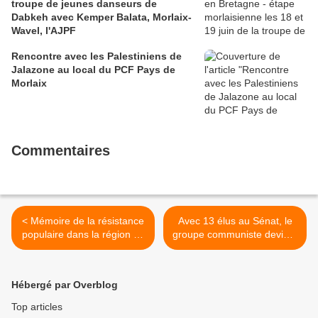
troupe de jeunes danseurs de
Dabkeh avec Kemper Balata, Morlaix-
Wavel, l'AJPF
Rencontre avec les Palestiniens de
Jalazone au local du PCF Pays de
Morlaix
Commentaires
< Mémoire de la résistance
Avec 13 élus au Sénat, le
populaire dans la région de
groupe communiste devient
Morlaix: François Bourven,
le principal groupe
résistant FTPF au maquis
d'opposition à la droite
de Srignac depuis
Macron et Les Républicains
Hébergé par Overblog
décembre 43, engagé sur
au Sénat >
le Front de Lorient dans les
Top articles
FFI