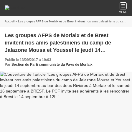
MENU
Accueil
» Les groupes AFPS de Morlaix et de Brest invitent nos amis palestiniens du camp de Jalazone Mousa et Youssef le jeudi 14 septembre au bar des deux Rivières à Morlaix et le samedi 16 septembre à BREST. Le PCF invite ses adhérents à les rencontrer à Brest le 14 septembre à 12h
Les groupes AFPS de Morlaix et de Brest
invitent nos amis palestiniens du camp de
Jalazone Mousa et Youssef le jeudi 14
septembre au bar des deux Rivières à Morlaix et
Publié le 13/09/2017 à 19:03
le samedi 16 septembre à BREST. Le PCF invite
Par
Section du Parti communiste du Pays de Morlaix
ses adhérents à les rencontrer à Brest le 14
septembre à 12h