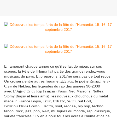
En amenant chaque année ce qu’il se fait de mieux sur ses
scènes, la Fête de l’Huma fait partie des grands rendez-vous
musicaux du pays. Et préparons, 2017ne sera pas de tout repos.
On croisera entre autres l’iguane
, le poète
, le
Iggy Pop
Renaud
S-
de Nekfeu, les légendes du rap des années 90-2000
Crew
avec
(Passi, Neg Marrons, Nuttea,
L’Age d’Or du Rap Français
Stomy Bugsy et leurs amis), les nouveaux chouchous du métal
made in France
Gojira, Trust, Dub Inc, Salut C’est Cool,
ou
. Electro, soul, reggae, hip hop, techno,
Feder
Flavia Coelho
tango, rock, jazz, pop, R&B, musiques du monde, rap, classique,
variété française : il y en a pour tous les goûts à l’huma et ça ne