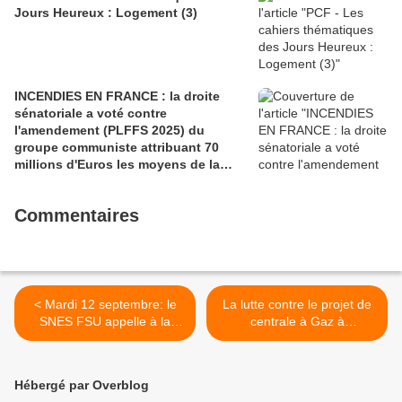
Jours Heureux : Logement (3)
INCENDIES EN FRANCE : la droite
sénatoriale a voté contre
l'amendement (PLFFS 2025) du
groupe communiste attribuant 70
millions d'Euros les moyens de la
sécurité civile (Ian BROSSAT
Sénateur Communiste)
Commentaires
< Mardi 12 septembre: le
La lutte contre le projet de
SNES FSU appelle à la
centrale à Gaz à
grève contre la politique de
Landivisiau continue:
Macron contre les services
rendez-vous les 23 et 24
publics et les droits sociaux
septembre 2017 >
Hébergé par Overblog
avec dans le Finistère, la