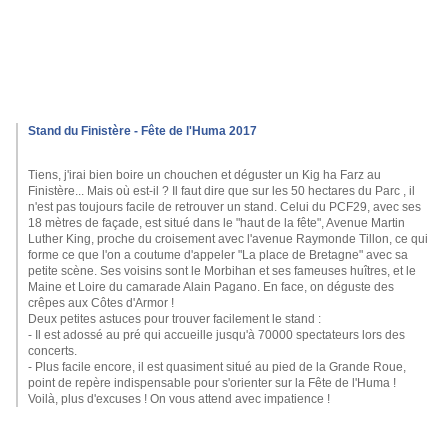
Stand du Finistère - Fête de l'Huma 2017
Tiens, j'irai bien boire un chouchen et déguster un Kig ha Farz au
Finistère... Mais où est-il ? Il faut dire que sur les 50 hectares du Parc , il
n'est pas tou
jours facile de retrouver un stand. Celui du PCF29, avec ses
18 mètres de façade, est situé dans le "haut de la fête", Avenue Martin
Luther King, proche du croisement avec l'avenue Raymonde Tillon, ce qui
forme ce que l'on a coutume d'appeler "La place de Bretagne" avec sa
petite scène. Ses voisins sont le Morbihan et ses fameuses huîtres, et le
Maine et Loire du camarade Alain Pagano. En face, on déguste des
crêpes aux Côtes d'Armor !
Deux petites astuces pour trouver facilement le stand :
- Il est adossé au pré qui accueille jusqu'à 70000 spectateurs lors des
concerts.
- Plus facile encore, il est quasiment situé au pied de la Grande Roue,
point de repère indispensable pour s'orienter sur la Fête de l'Huma !
Voilà, plus d'excuses ! On vous attend avec impatience !