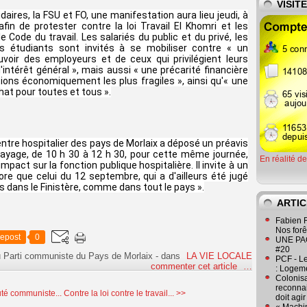
VISIT
idaires, la FSU et FO, une manifestation aura lieu jeudi, à
fin de protester contre la loi Travail El Khomri et les
Code du travail. Les salariés du public et du privé, les
les étudiants sont invités à se mobiliser contre « un
voir des employeurs et de ceux qui privilégient leurs
'intérêt général », mais aussi « une précarité financière
tions économiquement les plus fragiles », ainsi qu'« une
hat pour toutes et tous ».
ntre hospitalier des pays de Morlaix a déposé un préavis
brayage, de 10 h 30 à 12 h 30, pour cette même journée,
En réalité d
pact sur la fonction publique hospitalière. Il invite à un
e que celui du 12 septembre, qui a d'ailleurs été jugé
 dans le Finistère, comme dans tout le pays ».
ARTIC
Fabien R
Nos forêt
epost
0
UNE PAGE
#20
u Parti communiste du Pays de Morlaix
-
dans
LA VIE LOCALE
PCF - L
commenter cet article
…
: Logeme
Colonisa
reconnai
té communiste...
Contre la loi contre le travail... >>
doit agi