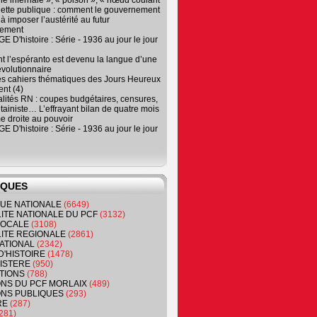
e infernale », « poison », « nœud coulant
dette publique : comment le gouvernement
à imposer l’austérité au futur
nement
 D'histoire : Série - 1936 au jour le jour
 l’espéranto est devenu la langue d’une
évolutionnaire
es cahiers thématiques des Jours Heureux
nt (4)
lités RN : coupes budgétaires, censures,
tainiste… L’effrayant bilan de quatre mois
e droite au pouvoir
 D'histoire : Série - 1936 au jour le jour
IQUES
QUE NATIONALE
(6649)
ITE NATIONALE DU PCF
(3132)
 LOCALE
(3108)
ITE REGIONALE
(2861)
ATIONAL
(2342)
D'HISTOIRE
(1478)
NISTERE
(950)
TIONS
(788)
ONS DU PCF MORLAIX
(489)
NS PUBLIQUES
(293)
RE
(287)
281)