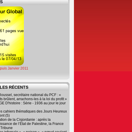
ES
epuis Janvier 2011
LES RÉCENTS
oussel, secrétaire national du PCF : «
s brûlent, arrachons-les à la loi du profit »
 D'histoire : Série - 1936 au jour le jour
es cahiers thématiques des Jours Heureux
nt (5)
tion de la Cisjordanie : après la
ssance de l’État de Palestine, la France
r Tribune