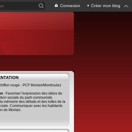
Connexion
+
Créer mon blog
ENTATION
 chiffon rouge - PCF Morlaix/Montroulez
ion
: Favoriser l'expression des idées de
tion sociale du parti communiste.
 la mémoire des débats et des luttes de la
ciale. Communiquer avec les habitants
on de Morlaix.