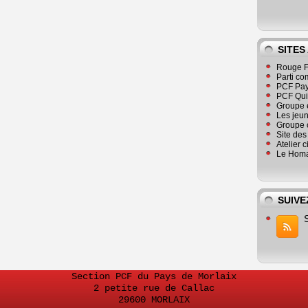
SITES
Rouge F
Parti co
PCF Pay
PCF Qu
Groupe 
Les jeu
Groupe 
Site de
Atelier 
Le Homa
SUIVE
Section PCF du Pays de Morlaix
2 petite rue de Callac
29600 MORLAIX