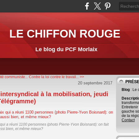
LE CHIFFON ROUGE
Le blog du PCF Morlaix
té communiste...
Contre la loi contre le travail... >>
PRÉS
20 septembre 2017
Blog
: Le
intersyndical à la mobilisation, jeudi
Descript
 Télégramme)
transforma
Entretenir
gauche so
de la régi
Contact
qui a réuni 1100 personnes (photo Pierre-Yvon Boisnard): on fait
ssi bien, et même mieux?