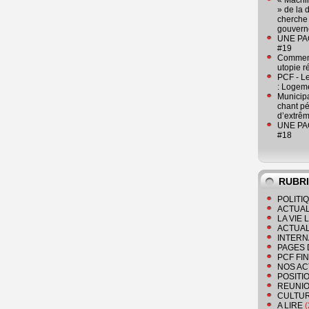
« Machin
» de la 
cherche 
gouver
UNE PAGE
#19
Comment
utopie r
PCF - L
: Logeme
Municipa
chant pé
d’extrêm
UNE PAGE
#18
RUBR
POLITI
ACTUAL
LA VIE
ACTUAL
INTERN
PAGES 
PCF FI
NOS AC
POSITI
REUNIO
CULTU
A LIRE
(