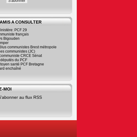
 AMIS A CONSULTER
inistère: PCF 29
mmuniste français
s Bigouden
imper
élus communistes Brest métropole
nes communistes (JC)
communiste CRCE Sénat
s députés du PCF
citoyen santé PCF Bretagne
rd enchaîné
Z-MOI
S'abonner au flux RSS