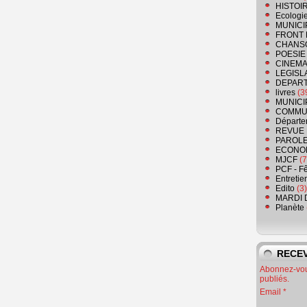
HISTOI
Ecologi
MUNICI
FRONT 
CHANS
POESIE
CINEMA
LEGISL
DEPART
livres
(3
MUNICI
COMMU
Départe
REVUE 
PAROLE
ECONO
MJCF
(7
PCF - F
Entretie
Edito
(3)
MARDI 
Planète
RECEV
Abonnez-vous
publiés.
Email