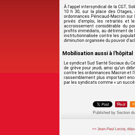
À l'appel intersyndical de la CGT, Sol
10 h 30, sur la place des Otages, a
ordonnances Pénicaud-Macron sur le 
privés d'emploi, les retraités et 
accroissement considérable du pou
profits immédiats, au détriment de l
institutionnalisée contre les popula
diminution organisée du pouvoir d'ac
Mobilisation aussi à l'hôpital
Le syndicat Sud Santé Sociaux du Ce
de grève pour jeudi, ainsi qu'un dé
contre les ordonnances Macron et l'im
rassemblement plus important encor
par les syndicats comme « un succès
R
Published by Section d
<< Jean-Paul Lecoq, dépu