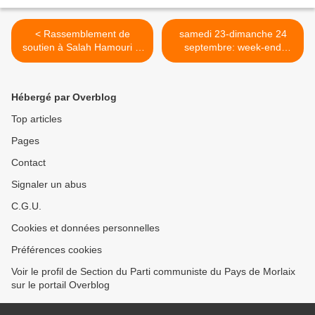
< Rassemblement de
samedi 23-dimanche 24
soutien à Salah Hamouri le
septembre: week-end
vendredi 22 septembre à
revendicatif, convivial et
18h à Brest place de la
festif contre la Centrale à
liberté
Gaz de Landivisiau >
Hébergé par Overblog
Top articles
Pages
Contact
Signaler un abus
C.G.U.
Cookies et données personnelles
Préférences cookies
Voir le profil de Section du Parti communiste du Pays de Morlaix
sur le portail Overblog