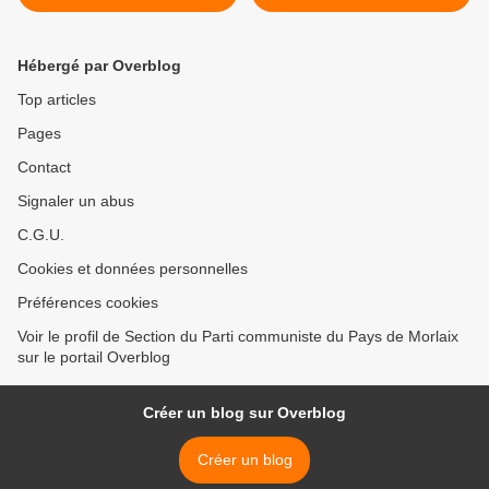
d’assaut le gouvernement
mobilisée ( Irène Casado et
catalan: la classe ouvrière,
la rédaction de Médiapart,
Izquierda Unida et le Parti
20 septembre 2017) >
Hébergé par Overblog
Communiste Espagnol
défendent les libertés
Top articles
démocratiques et le droit à
Pages
l'auto-détermination contre
le gouvernement de droite
Contact
extrême de Rajoy
Signaler un abus
C.G.U.
Cookies et données personnelles
Préférences cookies
Voir le profil de Section du Parti communiste du Pays de Morlaix
sur le portail Overblog
Créer un blog sur Overblog
Créer un blog