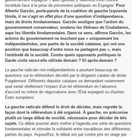
incrédule face à la prise de prisonniers politiques en Espagne.
Pour
Alberto Garzón, porte-parole de la coalition de gauche Izquierda
Unida, il ne s'agit en effet plus d'une question d'indépendance,
mais de droits fondamentaux. Garzón souligne que l'action du
gouvernement conservateur, soutenu les libéraux de Ciudadanos,
sape les libertés fondamentales. Dans ce sens, affirme Garzón, les
actions du gouvernement ne touchent pas « uniquement les
indépendantistes, une partie de la société catalane, qui ont une
position que beaucoup d'entre nous ne partagent pas », mais
l'entièreté de la société. Contre quels opposants politiques la
Garde civile sera-t-elle utilisée demain ? Et après-demain ?
La gauche radicale non-indépendantiste a pourtant beaucoup de
questions sur le référendum décrété par le dirigeant catalan de droite
Puigdemont. Différents députés catalans se demandent notamment
quel serait réellement l’impact d’un tel référendum en l’absence
d’accord ou même de négociations avec l'État espagnol ou d'autres
États européens.
La gauche radicale défend le droit de décider, mais regrette la
façon dont le référendum à été organisé. À gauche, on préconise
plutôt un large débat de société, nécessaire pour décider de tels
sujets.
Ce débat pourrait alors mettre à l'agenda une série de questions
fondamentales et stimuler la solidarité entre travailleurs des différentes
parties du pays. Aujourd'hui, le débat est par contre pris en otage par