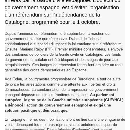
arrêtés par la Garde civile espagnole. L'objectif du
gouvernement espagnol est d'éviter l'organisation
d'un référendum sur l'indépendance de la
Catalogne, programmé pour le 1 octobre.
Depuis l'annonce du référendum le 6 septembre, la réaction du
gouvernement n’a été que répressive. D'abord, le Tribunal
constitutionnel a suspendu d'urgence la loi catalane sur le référendum.
Ensuite, Mariano Rajoy (PP), Premier ministre conservateur, a envoyé
des centaines de policiers de la Garde civile en Catalogne. Les fonds
du gouvernement catalan ont été bloqués et des sièges de journaux
perquisitionnés. Ces images de répression fortes font craindre un recul
généralisé des droits démocratiques en Espagne.
Ada Colau, la bourgmestre progressiste de Barcelone, a tout de suite
dénoncé les arrestations comme une atteinte aux libertés et droits
démocratiques. La condamnation de la répression du gouvernement
espagnol dépasse de loin les frontières catalanes.
Au parlement
européen, le groupe de la Gauche unitaire européenne (GUE/NGL)
a dénoncé l'action du gouvernement espagnol et exigé une
solution pacifique et démocratique.
En Espagne même, des mobilisations ont eu lieu dans une vingtaine de
villes, dénonçant les mesures répressives et antidémocratiques du
gouvernement espagnol. Pablo Iglesias (Podemos) s'est montré