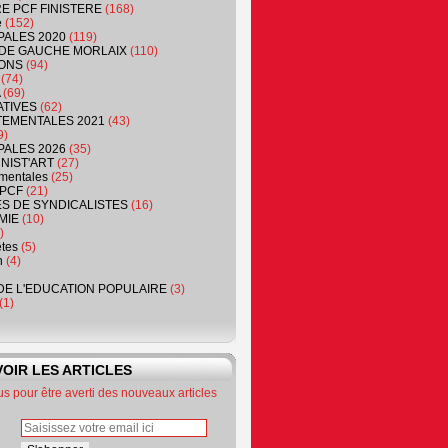
RE PCF FINISTERE
(168)
e
(152)
PALES 2020
(119)
DE GAUCHE MORLAIX
(110)
ONS
(94)
(74)
(69)
ATIVES
(62)
EMENTALES 2021
(43)
9)
PALES 2026
(35)
NIST'ART
(27)
mentales
(25)
PCF
(21)
S DE SYNDICALISTES
(16)
MIE
(10)
)
êtes
(5)
n
(4)
DE L'EDUCATION POPULAIRE
(3)
(1)
OIR LES ARTICLES
 pour être averti des nouveaux articles