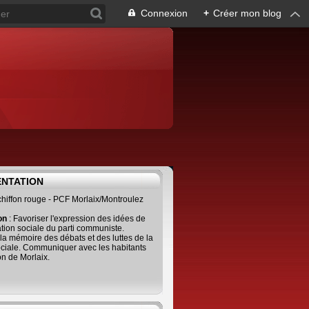
Connexion
+
Créer mon blog
ENTATION
 chiffon rouge - PCF Morlaix/Montroulez
ion
: Favoriser l'expression des idées de
tion sociale du parti communiste.
 la mémoire des débats et des luttes de la
ciale. Communiquer avec les habitants
on de Morlaix.