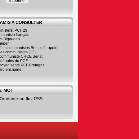
 AMIS A CONSULTER
inistère: PCF 29
mmuniste français
s Bigouden
imper
élus communistes Brest métropole
nes communistes (JC)
communiste CRCE Sénat
s députés du PCF
citoyen santé PCF Bretagne
rd enchaîné
Z-MOI
S'abonner au flux RSS