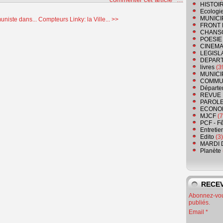
HISTOI
Ecologi
MUNICI
niste dans...
Compteurs Linky: la Ville... >>
FRONT 
CHANS
POESIE
CINEMA
LEGISL
DEPART
livres
(3
MUNICI
COMMU
Départe
REVUE 
PAROLE
ECONO
MJCF
(7
PCF - F
Entretie
Edito
(3)
MARDI 
Planète
RECEV
Abonnez-vous
publiés.
Email