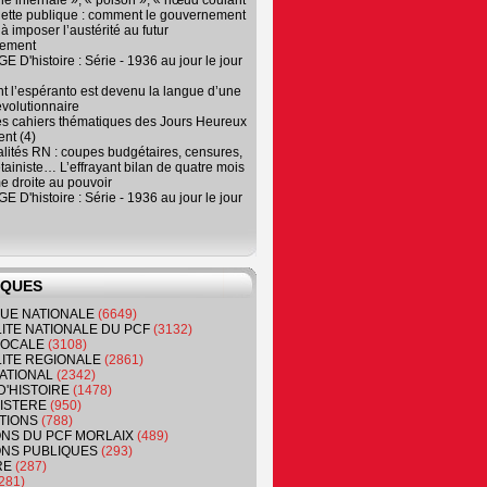
e infernale », « poison », « nœud coulant
dette publique : comment le gouvernement
à imposer l’austérité au futur
nement
 D'histoire : Série - 1936 au jour le jour
 l’espéranto est devenu la langue d’une
évolutionnaire
es cahiers thématiques des Jours Heureux
nt (4)
lités RN : coupes budgétaires, censures,
tainiste… L’effrayant bilan de quatre mois
e droite au pouvoir
 D'histoire : Série - 1936 au jour le jour
IQUES
QUE NATIONALE
(6649)
ITE NATIONALE DU PCF
(3132)
 LOCALE
(3108)
ITE REGIONALE
(2861)
ATIONAL
(2342)
D'HISTOIRE
(1478)
NISTERE
(950)
TIONS
(788)
ONS DU PCF MORLAIX
(489)
NS PUBLIQUES
(293)
RE
(287)
281)