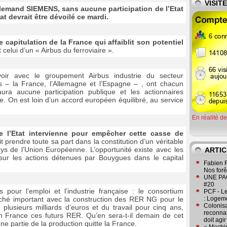
VISIT
lemand SIEMENS, sans aucune participation de l’Etat
t devrait être dévoilé ce mardi.
 capitulation de la France qui affaiblit son potentiel
elui d’un « Airbus du ferroviaire ».
voir avec le groupement Airbus industrie du secteur
s – la France, l’Allemagne et l’Espagne – , ont chacun
y aura aucune participation publique et les actionnaires
 On est loin d’un accord européen équilibré, au service
En réalité d
 l’Etat intervienne pour empêcher cette casse de
t prendre toute sa part dans la constitution d’un véritable
ays de l’Union Européenne. L’opportunité existe avec les
ARTIC
 sur les actions détenues par Bouygues dans le capital
Fabien R
Nos forêt
UNE PAGE
#20
 pour l’emploi et l’industrie française : le consortium
PCF - L
hé important avec la construction des RER NG pour le
: Logeme
Colonisa
lusieurs milliards d’euros et du travail pour cinq ans,
reconnai
 France ces futurs RER. Qu’en sera-t-il demain de cet
doit agi
e partie de la production quitte la France.