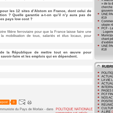
« Machin
» de la 
cherche 
pour les 12 sites d’Alstom en France, dont celui de
gouver
UNE PAGE
tion ? Quelle garantie a-t-on qu’il n’y aura pas de
#19
des pays low cost ?
Comment
utopie r
PCF - L
otre filière ferroviaire pour que la France laisse faire une
: Logeme
a la mobilisation de tous, salariés et élus locaux, pour
Municipa
chant pé
d’extrêm
UNE PAGE
#18
de la République de mettre tout en œuvre pour
s savoir-faire et les emplois qui en dépendent.
RUBR
POLITI
ACTUAL
LA VIE
ACTUAL
INTERN
PAGES 
PCF FI
NOS AC
POSITI
epost
0
REUNIO
CULTU
ommuniste du Pays de Morlaix
-
dans
POLITIQUE NATIONALE
A LIRE
(
commenter cet article
…