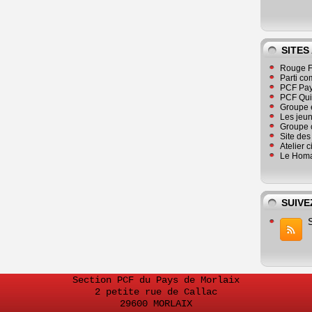
SITES
Rouge F
Parti co
PCF Pay
PCF Qu
Groupe 
Les jeu
Groupe 
Site de
Atelier 
Le Homa
SUIVE
Section PCF du Pays de Morlaix
2 petite rue de Callac
29600 MORLAIX