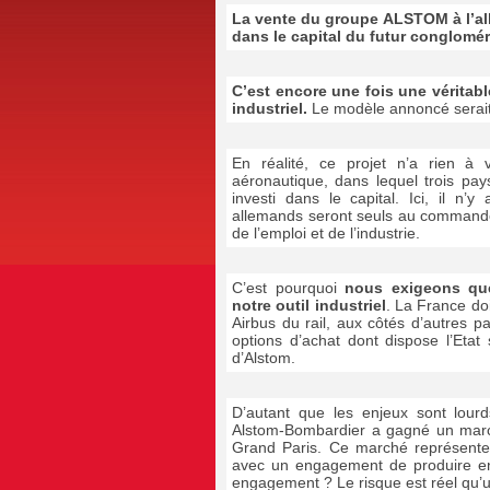
La vente du groupe ALSTOM à l’al
dans le capital du futur congloméra
C’est encore une fois une véritable
industriel.
Le modèle annoncé serait c
En réalité, ce projet n’a rien à 
aéronautique, dans lequel trois pay
investi dans le capital. Ici, il n’
allemands seront seuls au commande.
de l’emploi et de l’industrie.
C’est pourquoi
nous exigeons que
notre outil industriel
. La France doi
Airbus du rail, aux côtés d’autres p
options d’achat dont dispose l’Etat
d’Alstom.
D’autant que les enjeux sont lourds
Alstom-Bombardier a gagné un marc
Grand Paris. Ce marché représente p
avec un engagement de produire en
engagement ? Le risque est réel qu’un