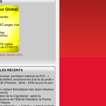
ES
epuis Janvier 2011
LES RÉCENTS
oussel, secrétaire national du PCF : «
s brûlent, arrachons-les à la loi du profit »
 D'histoire : Série - 1936 au jour le jour
es cahiers thématiques des Jours Heureux
nt (5)
tion de la Cisjordanie : après la
ssance de l’État de Palestine, la France
r Tribune