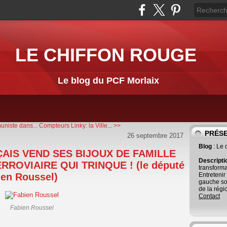
LE CHIFFON ROUGE
Le blog du PCF Morlaix
niste dans...
Compteurs Linky: la Ville... >>
PRÉS
26 septembre 2017
Blog
: Le
ÇAIS VEND SES BIJOUX DE FAMILLE
Descript
ERROVIAIRE QUI TRINQUE ! (le député
transforma
en Roussel)
Entretenir
gauche so
de la régi
Contact
Fabien Roussel