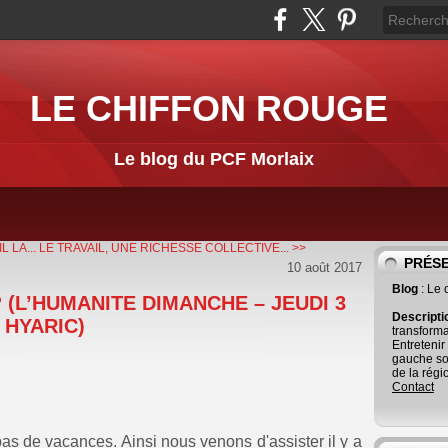
LE CHIFFON ROUGE
Le blog du PCF Morlaix
 LA...
LE TRAVAIL, UNE RICHESSE COLLECTIVE... >>
PRÉS
10 août 2017
Blog
: Le
 (L’HUMANITE DIMANCHE – JEUDI 3
Descript
 HYARIC)
transforma
Entretenir
gauche so
de la régi
Contact
as de vacances. Ainsi nous venons d'assister il y a