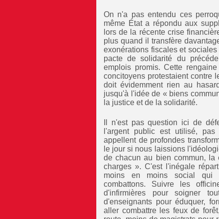
On n'a pas entendu ces perroqu
même État a répondu aux suppliq
lors de la récente crise financiè
plus quand il transfère davantage
exonérations fiscales et social
pacte de solidarité du précéde
emplois promis. Cette rengain
concitoyens protestaient contre 
doit évidemment rien au hasard.
jusqu'à l'idée de « biens communs
la justice et de la solidarité.
Il n'est pas question ici de dé
l'argent public est utilisé, pas
appellent de profondes transform
le jour si nous laissions l'idéolog
de chacun au bien commun, la co
charges ». C'est l'inégale réparti
moins en moins social qui p
combattons. Suivre les offici
d'infirmières pour soigner t
d'enseignants pour éduquer, fo
aller combattre les feux de forê