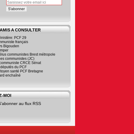
 AMIS A CONSULTER
inistère: PCF 29
mmuniste français
s Bigouden
imper
élus communistes Brest métropole
nes communistes (JC)
communiste CRCE Sénat
s députés du PCF
citoyen santé PCF Bretagne
rd enchaîné
Z-MOI
S'abonner au flux RSS