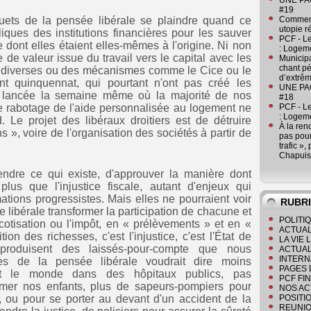
UNE PAGE
#19
ets de la pensée libérale se plaindre quand ce
Comment
utopie r
ues des institutions financières pour les sauver
PCF - L
re dont elles étaient elles-mêmes à l'origine. Ni non
: Logeme
 de valeur issue du travail vers le capital avec les
Municipa
chant pé
es diverses ou des mécanismes comme le Cice ou le
d’extrêm
nt quinquennat, qui pourtant n'ont pas créé les
UNE PAGE
e lancée la semaine même où la majorité de nos
#18
le rabotage de l'aide personnalisée au logement ne
PCF - L
: Logeme
 Le projet des libéraux droitiers est de détruire
À la ren
 », voire de l'organisation des sociétés à partir de
pas pour
trafic »
Chapuis
fendre ce qui existe, d'approuver la manière dont
 plus que l'injustice fiscale, autant d'enjeux qui
ations progressistes. Mais elles ne pourraient voir
RUBR
ie libérale transformer la participation de chacune et
POLITI
tisation ou l'impôt, en « prélèvements » et en «
ACTUAL
tion des richesses, c'est l'injustice, c'est l'État de
LA VIE
roduisent des laissés-pour-compte que nous
ACTUAL
INTERN
nes de la pensée libérale voudrait dire moins
PAGES 
out le monde dans des hôpitaux publics, pas
PCF FI
rmer nos enfants, plus de sapeurs-pompiers pour
NOS AC
t, ou pour se porter au devant d'un accident de la
POSITI
REUNIO