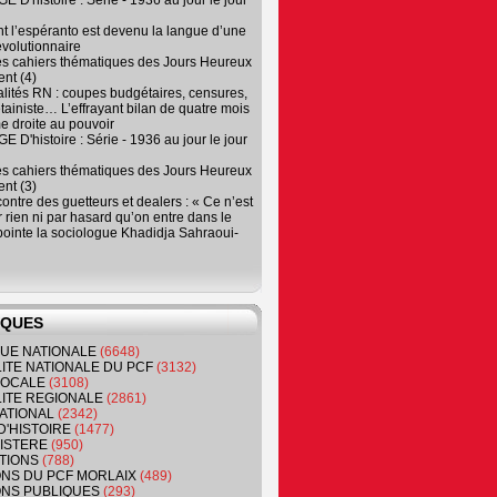
 D'histoire : Série - 1936 au jour le jour
 l’espéranto est devenu la langue d’une
évolutionnaire
es cahiers thématiques des Jours Heureux
nt (4)
lités RN : coupes budgétaires, censures,
tainiste… L’effrayant bilan de quatre mois
e droite au pouvoir
 D'histoire : Série - 1936 au jour le jour
es cahiers thématiques des Jours Heureux
nt (3)
contre des guetteurs et dealers : « Ce n’est
 rien ni par hasard qu’on entre dans le
, pointe la sociologue Khadidja Sahraoui-
IQUES
QUE NATIONALE
(6648)
ITE NATIONALE DU PCF
(3132)
 LOCALE
(3108)
ITE REGIONALE
(2861)
ATIONAL
(2342)
D'HISTOIRE
(1477)
NISTERE
(950)
TIONS
(788)
ONS DU PCF MORLAIX
(489)
NS PUBLIQUES
(293)