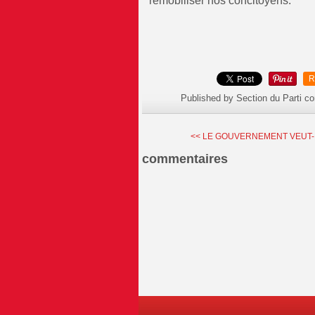
remobiliser nos concitoyens.
R
Published by Section du Parti c
<< LE GOUVERNEMENT VEUT-IL
commentaires