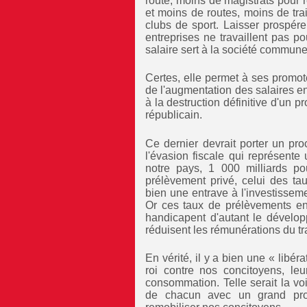
route, moins de magistrats pour r
et moins de routes, moins de tr
clubs de sport. Laisser prospérer
entreprises ne travaillent pas 
salaire sert à la société commun
Certes, elle permet à ses promot
de l'augmentation des salaires en
à la destruction définitive d'un 
républicain.
Ce dernier devrait porter un proc
l'évasion fiscale qui représent
notre pays, 1 000 milliards p
prélèvement privé, celui des tau
bien une entrave à l'investissemen
Or ces taux de prélèvements enr
handicapent d'autant le dévelop
réduisent les rémunérations du tra
En vérité, il y a bien une « libér
roi contre nos concitoyens, leur
consommation. Telle serait la voi
de chacun avec un grand pro