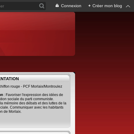
Connexion
+
Créer mon blog
ENTATION
 chiffon rouge - PCF Morlaix/Montroulez
ion
: Favoriser l'expression des idées de
tion sociale du parti communiste.
 la mémoire des débats et des luttes de la
ciale. Communiquer avec les habitants
on de Morlaix.