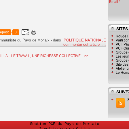
Email
SITES
epost
0
Rouge F
ommuniste du Pays de Morlaix
-
dans
POLITIQUE NATIONALE
Parti co
commenter cet article
…
PCF Pay
PCF Qu
Groupe 
 LA...
LE TRAVAIL, UNE RICHESSE COLLECTIVE... >>
Les jeu
Groupe 
Site de
Atelier 
Le Homa
SUIVE
Section PCF du Pays de Morlaix
2 petite rue de Callac