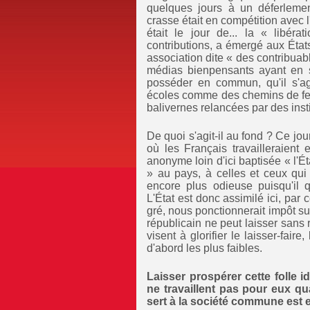
quelques jours à un déferlemen
crasse était en compétition avec l'
était le jour de... la « libér
contributions, a émergé aux État
association dite « des contribuabl
médias bienpensants ayant en s
posséder en commun, qu'il s'ag
écoles comme des chemins de fer
balivernes relancées par des inst
De quoi s'agit-il au fond ? Ce jour
où les Français travailleraient
anonyme loin d'ici baptisée « l'Ét
» au pays, à celles et ceux qui y
encore plus odieuse puisqu'il q
L'État est donc assimilé ici, par 
gré, nous ponctionnerait impôt su
républicain ne peut laisser sans 
visent à glorifier le laisser-faire
d'abord les plus faibles.
Laisser prospérer cette folle i
ne travaillent pas pour eux qu
sert à la société commune est