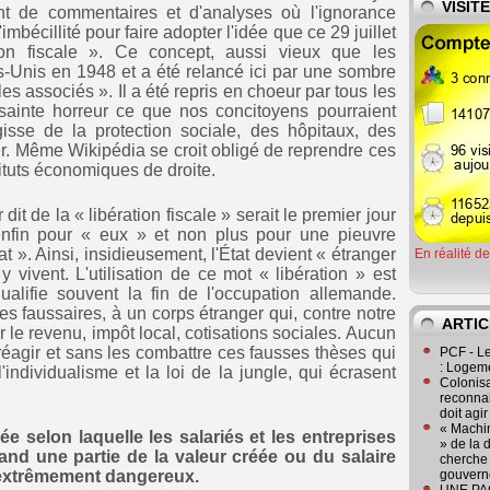
VISIT
t de commentaires et d'analyses où l'ignorance
imbécillité pour faire adopter l'idée que ce 29 juillet
ation fiscale ». Ce concept, aussi vieux que les
s-Unis en 1948 et a été relancé ici par une sombre
es associés ». Il a été repris en choeur par tous les
ainte horreur ce que nos concitoyens pourraient
isse de la protection sociale, des hôpitaux, des
. Même Wikipédia se croit obligé de reprendre ces
ituts économiques de droite.
 dit de la « libération fiscale » serait le premier jour
 enfin pour « eux » et non plus pour une pieuvre
at ». Ainsi, insidieusement, l'État devient « étranger
En réalité d
 vivent. L'utilisation de ce mot « libération » est
ualifie souvent la fin de l'occupation allemande.
ces faussaires, à un corps étranger qui, contre notre
ARTIC
r le revenu, impôt local, cotisations sociales. Aucun
réagir et sans les combattre ces fausses thèses qui
PCF - L
: Logeme
, l'individualisme et la loi de la jungle, qui écrasent
Colonisa
reconnai
doit agi
« Machin
dée selon laquelle les salariés et les entreprises
» de la 
and une partie de la valeur créée ou du salaire
cherche 
 extrêmement dangereux.
gouver