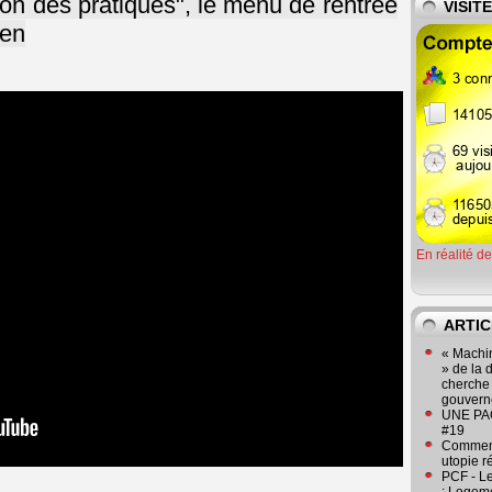
ion des pratiques", le menu de rentrée
VISIT
ien
En réalité d
ARTIC
« Machin
» de la 
cherche 
gouver
UNE PAGE
#19
Comment
utopie r
PCF - L