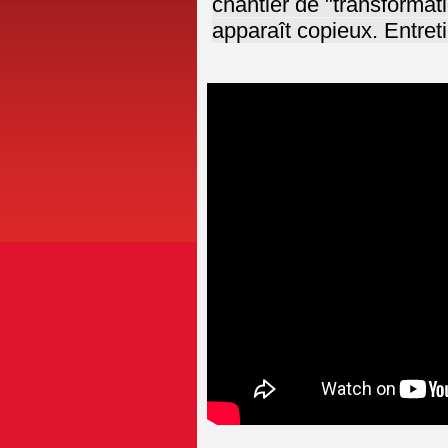
chantier de "transformat
apparaît copieux. Entret