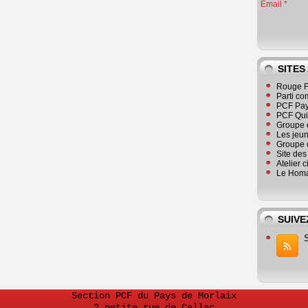
Email
SITES
Rouge F
Parti co
PCF Pay
PCF Qu
Groupe 
Les jeu
Groupe 
Site de
Atelier 
Le Homa
SUIVE
Section PCF du Pays de Morlaix
2 petite rue de Callac