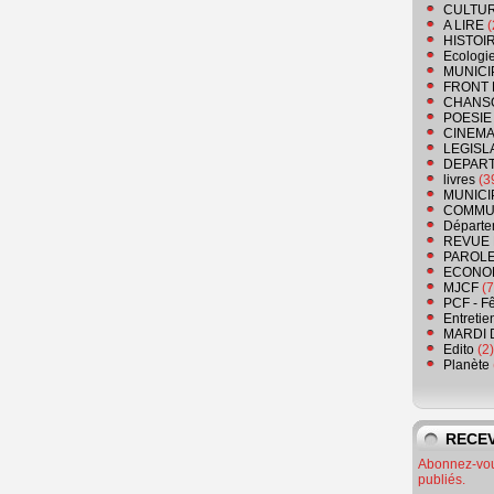
CULTU
A LIRE
(
HISTOI
Ecologi
MUNICI
FRONT 
CHANS
POESIE
CINEMA
LEGISL
DEPART
livres
(3
MUNICI
COMMU
Départe
REVUE 
PAROLE
ECONO
MJCF
(7
PCF - F
Entretie
MARDI 
Edito
(2)
Planète
RECEV
Abonnez-vous
publiés.