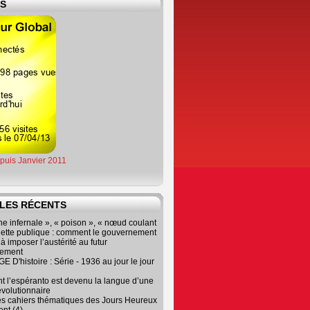
ES
epuis Janvier 2011
LES RÉCENTS
e infernale », « poison », « nœud coulant
dette publique : comment le gouvernement
à imposer l’austérité au futur
nement
 D'histoire : Série - 1936 au jour le jour
 l’espéranto est devenu la langue d’une
évolutionnaire
es cahiers thématiques des Jours Heureux