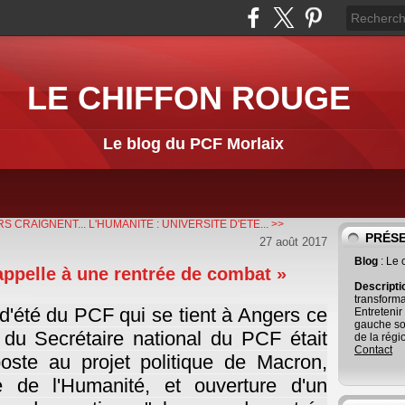
LE CHIFFON ROUGE
Le blog du PCF Morlaix
S CRAIGNENT...
L'HUMANITE : UNIVERSITE D'ETE... >>
PRÉS
27 août 2017
Blog
: Le
appelle à une rentrée de combat »
Descript
transforma
d'été du PCF qui se tient à Angers ce
Entretenir
gauche so
n du Secrétaire national du PCF était
de la régi
Contact
poste au projet politique de Macron,
e de l'Humanité, et ouverture d'un