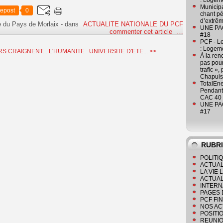
: Logeme
Municipa
epost
0
chant pé
d’extrêm
e du Pays de Morlaix
-
dans
ACTUALITE NATIONALE DU PCF
UNE PAGE
commenter cet article
…
#18
PCF - L
: Logeme
S CRAIGNENT...
L'HUMANITE : UNIVERSITE D'ETE... >>
À la ren
pas pour
trafic »
Chapuis
TotalEn
Pendant 
CAC 40 
UNE PAGE
#17
RUBR
POLITI
ACTUAL
LA VIE
ACTUAL
INTERN
PAGES 
PCF FI
NOS AC
POSITI
REUNIO