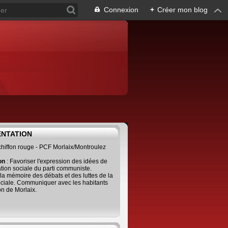
Connexion
+
Créer mon blog
ENTATION
 chiffon rouge - PCF Morlaix/Montroulez
ion
: Favoriser l'expression des idées de
tion sociale du parti communiste.
 la mémoire des débats et des luttes de la
ciale. Communiquer avec les habitants
on de Morlaix.