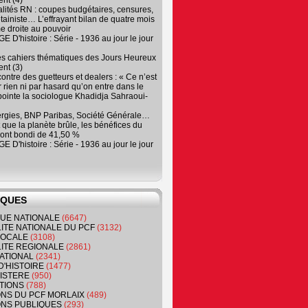
nt (4)
lités RN : coupes budgétaires, censures,
tainiste… L’effrayant bilan de quatre mois
e droite au pouvoir
 D'histoire : Série - 1936 au jour le jour
es cahiers thématiques des Jours Heureux
nt (3)
contre des guetteurs et dealers : « Ce n’est
 rien ni par hasard qu’on entre dans le
, pointe la sociologue Khadidja Sahraoui-
ergies, BNP Paribas, Société Générale…
que la planète brûle, les bénéfices du
ont bondi de 41,50 %
 D'histoire : Série - 1936 au jour le jour
IQUES
QUE NATIONALE
(6647)
ITE NATIONALE DU PCF
(3132)
 LOCALE
(3108)
ITE REGIONALE
(2861)
ATIONAL
(2341)
D'HISTOIRE
(1477)
NISTERE
(950)
TIONS
(788)
ONS DU PCF MORLAIX
(489)
NS PUBLIQUES
(293)