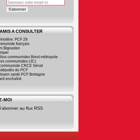
 AMIS A CONSULTER
inistère: PCF 29
mmuniste français
s Bigouden
imper
élus communistes Brest métropole
nes communistes (JC)
communiste CRCE Sénat
s députés du PCF
citoyen santé PCF Bretagne
rd enchaîné
Z-MOI
S'abonner au flux RSS