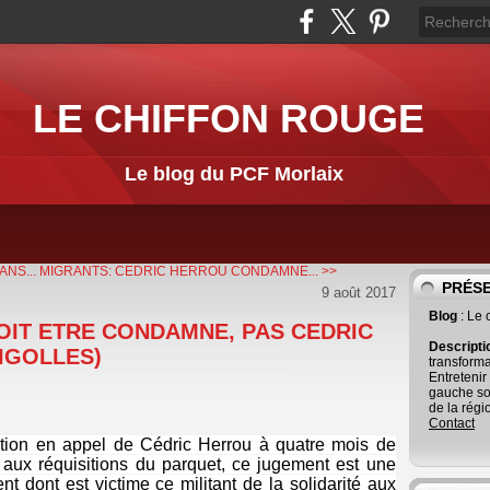
LE CHIFFON ROUGE
Le blog du PCF Morlaix
NS...
MIGRANTS: CEDRIC HERROU CONDAMNE... >>
PRÉS
9 août 2017
Blog
: Le
DOIT ETRE CONDAMNE, PAS CEDRIC
Descript
IGOLLES)
transforma
Entretenir
gauche so
de la régi
Contact
on en appel de Cédric Herrou à quatre mois de
e aux réquisitions du parquet, ce jugement est une
t dont est victime ce militant de la solidarité aux