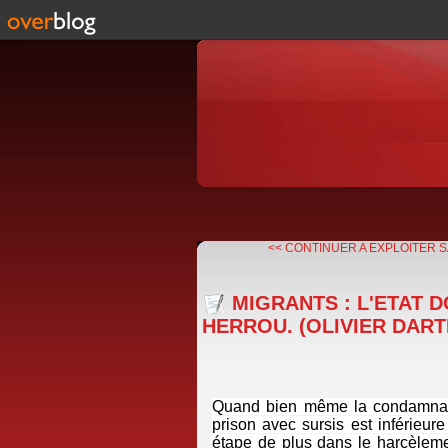
<< CONTINUER A EXPLOITER SA
MIGRANTS : L'ETAT 
HERROU. (OLIVIER DART
Quand bien même la condamnati
prison avec sursis est inférieur
étape de plus dans le harcèlemen