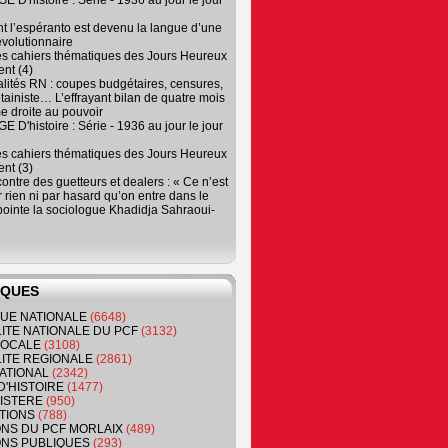
 D'histoire : Série - 1936 au jour le jour
 l’espéranto est devenu la langue d’une
évolutionnaire
es cahiers thématiques des Jours Heureux
nt (4)
lités RN : coupes budgétaires, censures,
tainiste… L’effrayant bilan de quatre mois
e droite au pouvoir
 D'histoire : Série - 1936 au jour le jour
es cahiers thématiques des Jours Heureux
nt (3)
contre des guetteurs et dealers : « Ce n’est
 rien ni par hasard qu’on entre dans le
, pointe la sociologue Khadidja Sahraoui-
IQUES
QUE NATIONALE
(6648)
ITE NATIONALE DU PCF
(3132)
 LOCALE
(3108)
ITE REGIONALE
(2861)
ATIONAL
(2342)
D'HISTOIRE
(1477)
NISTERE
(950)
TIONS
(788)
ONS DU PCF MORLAIX
(489)
NS PUBLIQUES
(293)