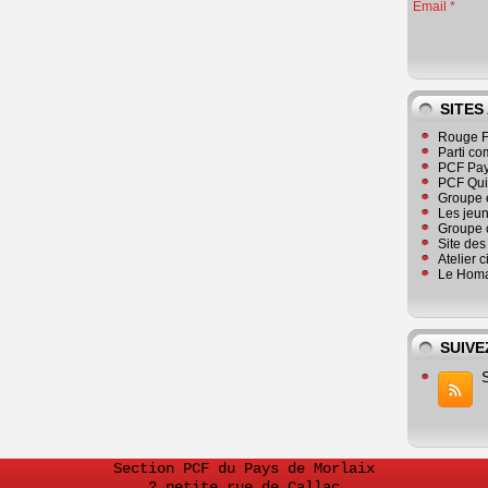
Email
SITES
Rouge F
Parti co
PCF Pay
PCF Qu
Groupe 
Les jeu
Groupe 
Site de
Atelier 
Le Homa
SUIVE
Section PCF du Pays de Morlaix
2 petite rue de Callac