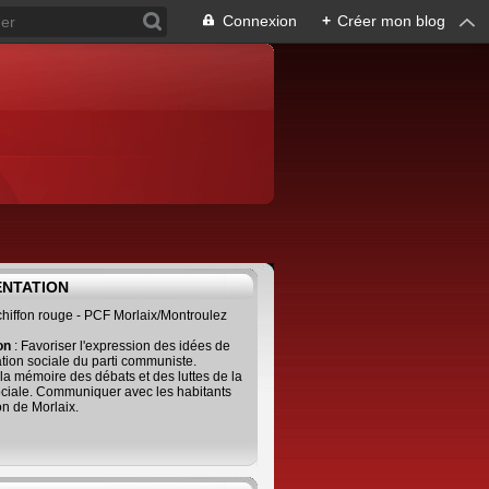
Connexion
+
Créer mon blog
ENTATION
 chiffon rouge - PCF Morlaix/Montroulez
ion
: Favoriser l'expression des idées de
tion sociale du parti communiste.
 la mémoire des débats et des luttes de la
ciale. Communiquer avec les habitants
on de Morlaix.