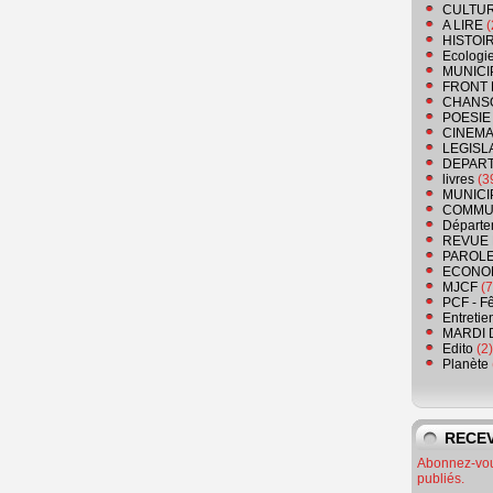
CULTU
A LIRE
(
HISTOI
Ecologi
MUNICI
FRONT 
CHANS
POESIE
CINEMA
LEGISL
DEPART
livres
(3
MUNICI
COMMU
Départe
REVUE 
PAROLE
ECONO
MJCF
(7
PCF - F
Entretie
MARDI 
Edito
(2)
Planète
RECEV
Abonnez-vous
publiés.