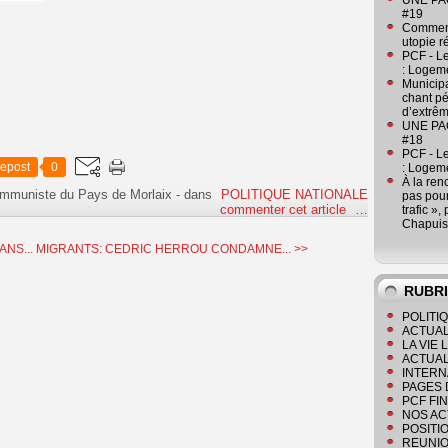
UNE PAGE
#19
Comment
utopie r
PCF - L
: Logeme
Municipa
chant pé
d’extrêm
UNE PAGE
#18
PCF - L
epost
0
: Logeme
À la ren
ommuniste du Pays de Morlaix
-
dans
POLITIQUE NATIONALE
pas pour
commenter cet article
…
trafic »
Chapuis
NS...
MIGRANTS: CEDRIC HERROU CONDAMNE... >>
RUBR
POLITI
ACTUAL
LA VIE
ACTUAL
INTERN
PAGES 
PCF FI
NOS AC
POSITI
REUNIO