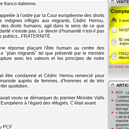
VISIT
re franco-italienne.
rappelée à l'ordre par la Cour européenne des droits
s indignes infligés aux migrants, Cédric Herrou,
 des droits humains, agit dans le sens de ce que
lidarité n'existe pas. Le devoir d'humanité n'est-il pas
nts publics...FRATERNITÉ.
une réponse plaçant l'être humain au centre des
e "plan migrants" tel que présenté par le ministre
rupture avec les valeurs et les principes de notre
En réalité d
vrait être condamné et Cédric Herrou remercié pour
umaniste auprès de femmes, d'hommes et de très
ARTIC
fer quotidien.
PCF - L
: Logeme
 avait voulu se démarquer du premier Ministre Valls
Colonisa
uropéens à l'égard des réfugiés. C'était avant.
reconnai
doit agi
« Machin
» de la 
cherche 
gouver
 du PCF