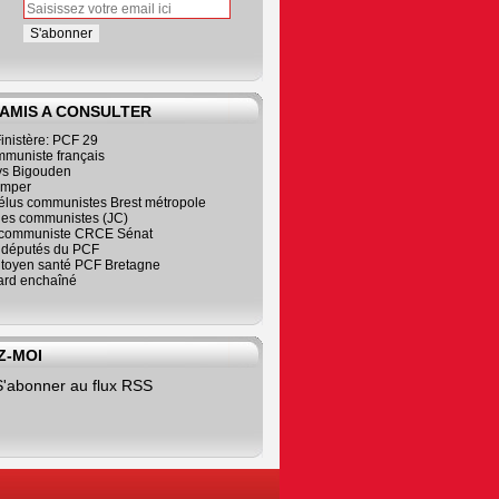
 AMIS A CONSULTER
inistère: PCF 29
mmuniste français
s Bigouden
imper
élus communistes Brest métropole
nes communistes (JC)
communiste CRCE Sénat
s députés du PCF
citoyen santé PCF Bretagne
rd enchaîné
Z-MOI
S'abonner au flux RSS