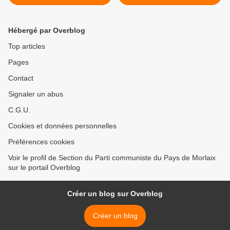
CONTRATS AIDES ?
démocratique comme si de
(L’HUMANITE – LUNDI 7
rien n'était... (L'Humanité) >
AOUT – LAURENCE
Hébergé par Overblog
MAURIAUCOURT)
Top articles
Pages
Contact
Signaler un abus
C.G.U.
Cookies et données personnelles
Préférences cookies
Voir le profil de Section du Parti communiste du Pays de Morlaix
sur le portail Overblog
Créer un blog sur Overblog
Créer un blog