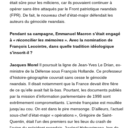
était sûre pour les miliciens, car ils pouvaient continuer à
opérer sans être attaqués par le Front patriotique rwandais
(FPR). De fait, le nouveau chef d’état-major défendait les
auteurs du génocide rwandais.
Pendant sa campagne, Emmanuel Macron s’était engagé
à
« réconcilier les mémoires ».
Avec la nomination de
François Lecointre, dans quelle tradition idéologique
s’inscrit-il ?
Jacques Morel
Il poursuit la ligne de Jean-Yves Le Drian, ex-
ministre de la Défense sous François Hollande. Ce professeur
d’histoire-géographie couvrait sans cesse le génocide
rwandais. Il disait notamment que la France devait être fière
de ce qu’elle avait fait là-bas. Pourtant, les documents publiés
par la mission d’information parlementaire de 1998 sont
extrêmement compromettants. L’armée française est mouillée
jusqu’au cou. On est dans le pire mensonge. D’ailleurs, l’actuel
sous-chef d’état-major « opérations », Grégoire de Saint-
Quentin, était l’un des premiers sur les lieux du crash de
l’avion du président rwandais, Juvénal Habyarimana, lors de