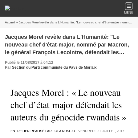
MENU
Accueil
» Jacques Morel revèle dans L'Humanité: "Le nouveau chef d'état-major, nommé par Macron, le général François Lecointre, défendait les auteurs du génocide rwandais"
Jacques Morel revèle dans L'Humanité: "Le
nouveau chef d'état-major, nommé par Macron,
le général François Lecointre, défendait les
auteurs du génocide rwandais"
Publié le 11/08/2017 à 04:12
Par
Section du Parti communiste du Pays de Morlaix
Jacques Morel : « Le nouveau
chef d’état-major défendait les
auteurs du génocide rwandais »
ENTRETIEN RÉALISÉ PAR LOLA RUSCIO
VENDREDI, 21 JUILLET, 2017