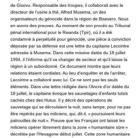
de Gisovu. Responsable des troupes, il collaborait avec le
directeur de l’usine à thé, Alfred Musema, un des
organisateurs du génocide dans la région de Bisesero. Nous
en avons des preuves. Au moment de son procès au Tribunal
pénal international pour le Rwanda (Tpir), où il a été
condamné à perpétuité pour génocide, une pièce à conviction
déposée par sa défense est une lettre du capitaine Lecointre
adressée à Musema. Dans cette missive datée du 18 juillet
1994, il l’informe qu’il va changer de secteur et qu’il laisse la
région à un subordonné. Ce document montre que leurs
relations étaient cordiales. Au lieu d’enquêter et de l’arrêter,
Lecointre a collaboré avec lui. Ce ne sont pas les seuls
éléments. Dans une lettre rédigée dans l’Ancre d’or datée du
18 juillet, le capitaine évoque les sauvetages d’enfants tutsis
cachés chez des Hutus. Il y décrit des opérations de
sauvetage qui se déroulaient la nuit, sans lampe, pour ne pas
être repérés par les miliciens, qui, dit-il, « poursuivent leurs
patrouilles de nuit ». Preuve que les Français ont laissé les
miliciens opérer librement dans la zone « humanitaire sûre »
décrétée par l’Hexagone début juillet. Cette zone humanitaire