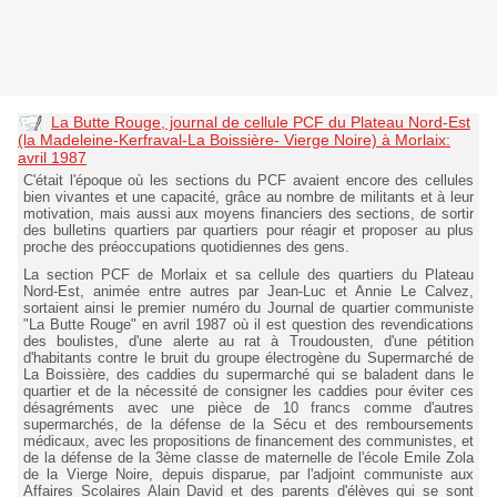
La Butte Rouge, journal de cellule PCF du Plateau Nord-Est
(la Madeleine-Kerfraval-La Boissière- Vierge Noire) à Morlaix:
avril 1987
C'était l'époque où les sections du PCF avaient encore des cellules
bien vivantes et une capacité, grâce au nombre de militants et à leur
motivation, mais aussi aux moyens financiers des sections, de sortir
des bulletins quartiers par quartiers pour réagir et proposer au plus
proche des préoccupations quotidiennes des gens.
La section PCF de Morlaix et sa cellule des quartiers du Plateau
Nord-Est, animée entre autres par Jean-Luc et Annie Le Calvez,
sortaient ainsi le premier numéro du Journal de quartier communiste
"La Butte Rouge" en avril 1987 où il est question des revendications
des boulistes, d'une alerte au rat à Troudousten, d'une pétition
d'habitants contre le bruit du groupe électrogène du Supermarché de
La Boissière, des caddies du supermarché qui se baladent dans le
quartier et de la nécessité de consigner les caddies pour éviter ces
désagréments avec une pièce de 10 francs comme d'autres
supermarchés, de la défense de la Sécu et des remboursements
médicaux, avec les propositions de financement des communistes, et
de la défense de la 3ème classe de maternelle de l'école Emile Zola
de la Vierge Noire, depuis disparue, par l'adjoint communiste aux
Affaires Scolaires Alain David et des parents d'élèves qui se sont