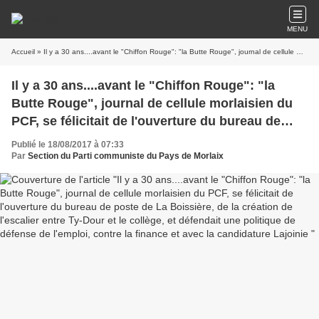
MENU
Accueil
» Il y a 30 ans....avant le "Chiffon Rouge": "la Butte Rouge", journal de cellule morlaisien du PCF, se félicitait de l'ouverture du bureau de poste de La Boissière, de la création de l'escalier entre Ty-Dour et le collège, et défendait une politique de défense de l'emploi, contre la finance et avec la candidature Lajoinie
Il y a 30 ans....avant le "Chiffon Rouge": "la
Butte Rouge", journal de cellule morlaisien du
PCF, se félicitait de l'ouverture du bureau de
poste de La Boissière, de la création de
Publié le 18/08/2017 à 07:33
l'escalier entre Ty-Dour et le collège, et
Par
Section du Parti communiste du Pays de Morlaix
défendait une politique de défense de l'emploi,
contre la finance et avec la candidature Lajoinie