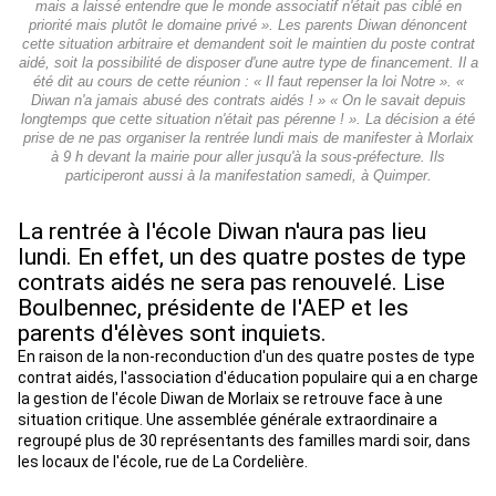
mais a laissé entendre que le monde associatif n'était pas ciblé en
priorité mais plutôt le domaine privé ». Les parents Diwan dénoncent
cette situation arbitraire et demandent soit le maintien du poste contrat
aidé, soit la possibilité de disposer d'une autre type de financement. Il a
été dit au cours de cette réunion : « Il faut repenser la loi Notre ». «
Diwan n'a jamais abusé des contrats aidés ! » « On le savait depuis
longtemps que cette situation n'était pas pérenne ! ». La décision a été
prise de ne pas organiser la rentrée lundi mais de manifester à Morlaix
à 9 h devant la mairie pour aller jusqu'à la sous-préfecture. Ils
participeront aussi à la manifestation samedi, à Quimper.
La rentrée à l'école Diwan n'aura pas lieu
lundi. En effet, un des quatre postes de type
contrats aidés ne sera pas renouvelé. Lise
Boulbennec, présidente de l'AEP et les
parents d'élèves sont inquiets.
En raison de la non-reconduction d'un des quatre postes de type
contrat aidés, l'association d'éducation populaire qui a en charge
la gestion de l'école Diwan de Morlaix se retrouve face à une
situation critique. Une assemblée générale extraordinaire a
regroupé plus de 30 représentants des familles mardi soir, dans
les locaux de l'école, rue de La Cordelière.